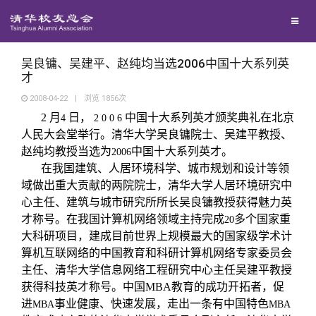
校友联络
回馈母校
地区联络
吴良镛、吴建平、赵纯均当选2006中国十大系列英
才
2008-04-22
|
浏览
1856
次
媒体平台
年级联络
捐赠项目
2
月
日，
中国十大系列英才颁奖典礼在北京
4
2 0 0 6
人民大会堂举行。清华大学吴良镛院士、吴建平教授、
百年清华
院系校友工作
捐赠新闻
《清华校友通讯》
赵纯均教授当选为
中国十大系列英才。
2006
在我国建筑、人居环境科学、城市规划和设计等领
域做出重大贡献的两院院士，清华大学人居环境研究中
校友服务
专业委员会
捐赠纪事
《水木清华》
清华人物
心主任、建筑与城市研究所所长吴良镛教授获得魅力英
才称号。
在我国计算机网络领域主持完成
多个国家重
20
校友总会
兴趣群体
捐赠方法
我要订阅
清华故事
终身学习
大科研项目，建成目前世界上规模最大的国家级学术计
算机互联网络的中国教育和科研计算机网络专家委员会
主任、清华大学信息网络工程研究中心主任吴建平教授
关闭
西南联大校友会
义工计划
新媒体平台
青春风采
信息化服务
总会简介
获得科技英才称号。中国
MBA
教育的成功开拓者，促
进
事业健康、快速发展，走出一条有中国特色
MBA
MBA