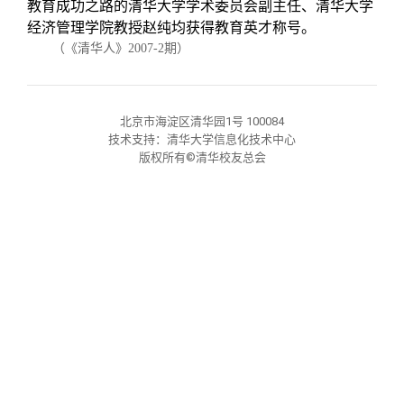
校友文苑
三创大赛
会长致辞
教育成功之路的清华大学学术委员会副主任、清华大学
经济管理学院教授赵纯均获得教育英才称号。
（《清华人》2007-2期）
校友讲坛
实用信息
总会章程
校友视界
理事会名单
北京市海淀区清华园1号 100084
技术支持：清华大学信息化技术中心
版权所有©清华校友总会
制度法规
联系我们