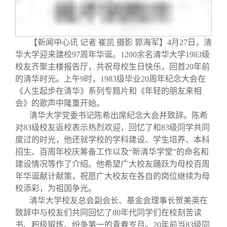
校友文苑
三创大赛
会长致辞
校友讲坛
实用信息
总会章程
【新闻中心讯
记者
崔凯
摄影
郭海军】
4
月
27
日
，清
华大学迎来建校
97
周年华诞。
1200
余名清华大学
1983
级
校友视界
理事会名单
校友齐聚主楼报告厅，共祝母校生日快乐，回首
20
年前
的清华时光。上午
9
时，
1983
级毕业
20
周年纪念大会在
《人生起步在清华》系列专题片和《年轻的朋友来相
制度法规
会》的歌声中隆重开始。
清华大学党委书记陈希出席纪念大会并致辞。陈希
联系我们
对
83
级校友返校表示热烈欢迎，回忆了和
83
级同学共同
度过的时光，他还就学校的学科建设、学生培养、本科
招生、百周年校庆筹备工作以及“新清华学堂”的命名和
建设情况等作了介绍。他希望广大校友踊跃为母校百周
年华诞献计献策，祝愿广大校友在各自的岗位继续为母
校添彩，为祖国争光。
清华大学校友总会副会长、基金会理事长贺美英在
致辞中与校友们共同回忆了
80
年代同学们在校刻苦读
书、积极锻炼、纷争第一的青春岁月。
20
年前当
83
级同