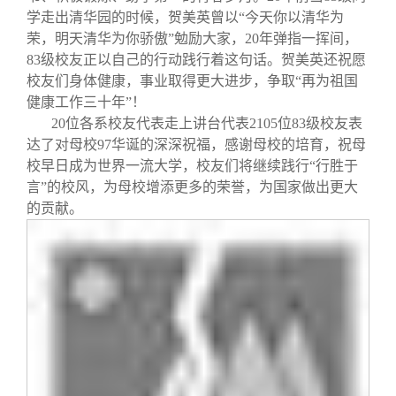
学走出清华园的时候，贺美英曾以“今天你以清华为
荣，明天清华为你骄傲”勉励大家，
20
年弹指一挥间，
83
级校友正以自己的行动践行着这句话。贺美英还祝愿
校友们身体健康，事业取得更大进步，争取“再为祖国
健康工作三十年”！
20
位各系校友代表走上讲台代表
2105
位
83
级校友表
达了对母校
97
华诞的深深祝福，感谢母校的培育，祝母
校早日成为世界一流大学，校友们将继续践行“行胜于
言”的校风，为母校增添更多的荣誉，为国家做出更大
的贡献。