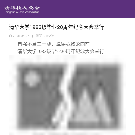
校友联络
回馈母校
地区联络
清华大学1983级毕业20周年纪念大会举行
2008-04-27
|
浏览
2322
次
自强不息二十载，厚德载物永向前
媒体平台
年级联络
捐赠项目
清华大学
1983
级毕业
20
周年纪念大会举行
百年清华
院系校友工作
捐赠新闻
《清华校友通讯》
校友服务
专业委员会
捐赠纪事
《水木清华》
清华人物
校友总会
兴趣群体
捐赠方法
我要订阅
清华故事
终身学习
关闭
西南联大校友会
义工计划
新媒体平台
青春风采
信息化服务
总会简介