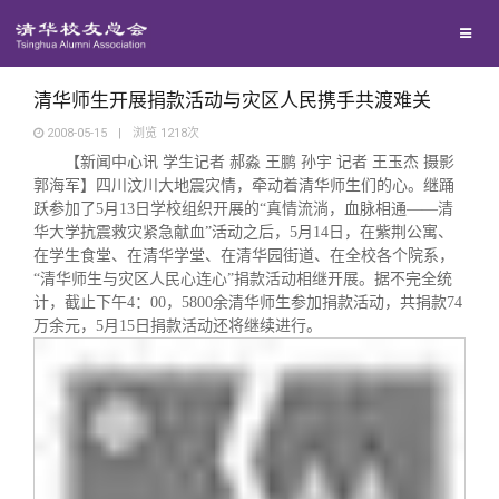
校友联络
回馈母校
地区联络
清华师生开展捐款活动与灾区人民携手共渡难关
2008-05-15
|
浏览
1218
次
【新闻中心讯 学生记者 郝淼 王鹏 孙宇 记者 王玉杰 摄影
媒体平台
年级联络
捐赠项目
郭海军】四川汶川大地震灾情，牵动着清华师生们的心。继踊
跃参加了
5
月
13
日学校组织开展的
“
真情流淌，血脉相通
——
清
百年清华
华大学抗震救灾紧急献血
院系校友工作
捐赠新闻
《清华校友通讯》
”
活动之后，
5
月
14
日，在紫荆公寓、
在学生食堂、在清华学堂、在清华园街道、在全校各个院系，
“
清华师生与灾区人民心连心
”
捐款活动相继开展。据不完全统
校友服务
专业委员会
捐赠纪事
《水木清华》
清华人物
计，截止下午
4
：
00
，
5800
余清华师生参加捐款活动，共捐款
74
万余元，
5
月
15
日捐款活动还将继续进行。
校友总会
兴趣群体
捐赠方法
我要订阅
清华故事
终身学习
关闭
西南联大校友会
义工计划
新媒体平台
青春风采
信息化服务
总会简介