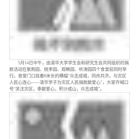
校友文苑
三创大赛
会长致辞
校友讲坛
实用信息
总会章程
校友视界
理事会名单
制度法规
5
月
14
日中午，由清华大学学生会和研究生会共同组织的捐
款活动在紫荆园、桃李园、观畴园、听涛园四个食堂前同时举
行。食堂门口挂着
8
米长的横幅
“
众志成城，同舟共济，与灾区
联系我们
人民心连心
——
清华学子为灾区人民捐款献爱心
”
，大家齐喊口
号
“
关注灾区，奉献爱心，积沙成山，众志成城
”
。