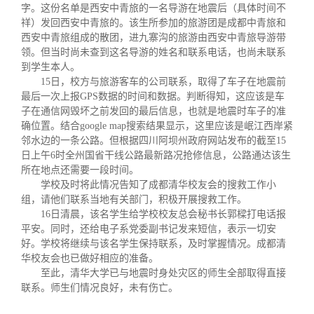
校友文苑
三创大赛
会长致辞
字。这份名单是西安中青旅的一名导游在地震后（具体时间不
祥）发回西安中青旅的。该生所参加的旅游团是成都中青旅和
西安中青旅组成的散团，进九寨沟的旅游由西安中青旅导游带
校友讲坛
实用信息
总会章程
领。但当时尚未查到这名导游的姓名和联系电话，也尚未联系
到学生本人。
15
日，校方与旅游客车的公司联系，取得了车子在地震前
校友视界
理事会名单
最后一次上报
GPS
数据的时间和数据。判断得知，这应该是车
子在通信网毁坏之前发回的最后信息，也就是地震时车子的准
确位置。结合
google map
搜索结果显示，这里应该是岷江西岸紧
制度法规
邻水边的一条公路。但根据四川阿坝州政府网站发布的截至
15
日上午
6
时全州国省干线公路最新路况抢修信息，公路通达该生
所在地点还需要一段时间。
联系我们
学校及时将此情况告知了成都清华校友会的搜救工作小
组，请他们联系当地有关部门，积极开展搜救工作。
16
日清晨，该名学生给学校校友总会秘书长郭樑打电话报
平安。同时，还给电子系党委副书记发来短信，表示一切安
好。学校将继续与该名学生保持联系，及时掌握情况。成都清
华校友会也已做好相应的准备。
至此，清华大学已与地震时身处灾区的师生全部取得直接
联系。师生们情况良好，未有伤亡。