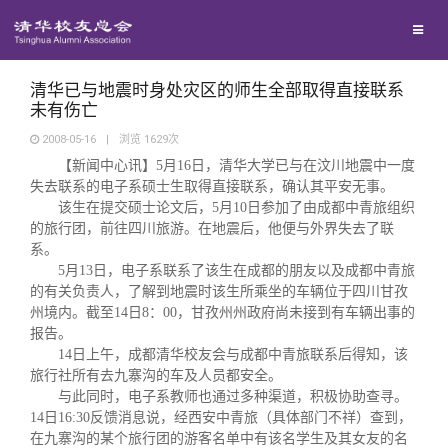
校友联络
回馈母校
地区联络
清华已与地震时身处灾区的师生全部取得直接联系
未有伤亡
2008-05-16
|
浏览
1629
次
媒体平台
年级联络
捐赠项目
【新闻中心讯】
5
月
16
日，清华大学已与在汶川地震中一度
失去联系的电子系硕士生取得直接联系，确认其平安无事。
该生在提交硕士论文后，
百年清华
5
月
10
日参加了由成都中青旅组织
院系校友工作
捐赠新闻
《清华校友通讯》
的旅行团，前往四川旅游。在地震后，他便与外界失去了联
系。
校友服务
专业委员会
捐赠纪事
《水木清华》
清华人物
5
月
13
日，电子系联系了该生在成都的朋友以及成都中青旅
的有关负责人，了解到地震时该生所乘坐的车辆位于四川甘孜
州境内。截至
14
日
8
：
00
，甘孜州州政府尚未接到有车辆出事的
校友总会
兴趣群体
捐赠方法
我要订阅
清华故事
终身学习
报告。
14
日上午，成都清华校友会与成都中青旅联系后得知，该
旅行社所有去九寨沟的车及人员都安全。
关闭
西南联大校友会
义工计划
新媒体平台
青春风采
信息化服务
总会简介
与此同时，电子系教师也通过多种渠道，积极协助查寻。
14
日
16:30
反馈消息说，经西安中青旅（具体部门不祥）查到，
在九寨沟的某个旅行团的游客名单中有该名学生及其女友的名