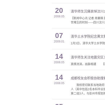
20
清华师生沉痛哀悼汶川
2008.05
【新闻中心讯 记者 周襄楠
世难忘的时刻——四川汶川
07
清华土水学院纪念黄文
2009.01
1月3日，清华大学土水学
14
清华师生关注地震灾区
2008.05
真情流淌，血脉相通 【新
14
成都校友会积极协助搜
2008.05
我校密切联系当地政府，
人（其中包括2名本科毕业
第二组3人，与彭州市规划