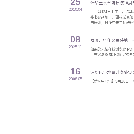
25
清华土水学院建院10周
2010.04
4月24日上午点，清华大
委书记胡和平、副校长袁
的感谢，对多年来辛勤耕耘
08
薛澜、张作义荣获第十
2025.11
如果您无法在线浏览此 PDF 
可在线浏览 或下载此 PDF 
16
清华已与地震时身处灾
2008.05
【新闻中心讯】5月16日