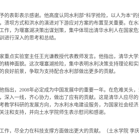
的表彰表示感谢。他高度认同水利部“科学抢险，以人为本”的
，溃坝方式和洪水的演进对下游应对方案的布置至关重要。在水
工作，为堰塞湖决策出谋划策，集中体现出清华水利人在国家危
训进行深入的思考和总结。
家重点实验室主
任王光谦
教授代表教师发言。他指出，清华大学
的精神面貌。这次堰塞湖抢险，集中表明水利决策支持理论和实
的良好前景，争取为支持配合水利部做出更多的贡献。
他指出，
2008
年必定成为中国发展中的重要一年。在危难关头，
，深入一线，齐心协力，做出了应有的贡献。这是清华人应尽的
考教学科研的发展方向，为水利水电建设服务，为国家社会经济
关注和支持，并向土水学院师生表示慰问和感谢。
，尽全力在科技支撑方面做出更大的贡献。（土水学院 李庆斌