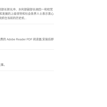
副部长郭允冲、水利部副部长胡四一和校党
和发展的上级领导和社会各界人士表示衷心
住当前的历史机...
Adobe Reader PDF 阅读器,安装后即
无事。