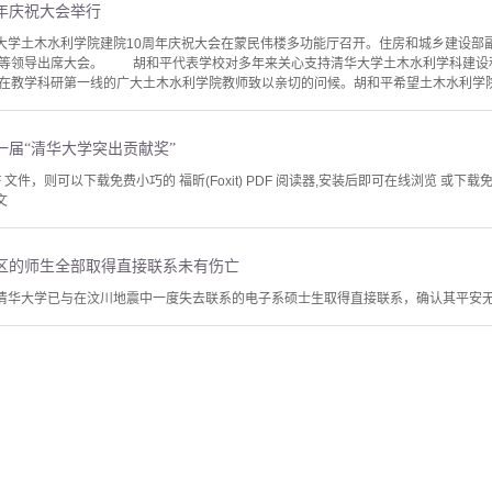
年庆祝大会举行
学土木水利学院建院10周年庆祝大会在蒙民伟楼多功能厅召开。住房和城乡建设部
驷等领导出席大会。 胡和平代表学校对多年来关心支持清华大学土木水利学科建设
在教学科研第一线的广大土木水利学院教师致以亲切的问候。胡和平希望土木水利学院抓
一届“清华大学突出贡献奖”
文件，则可以下载免费小巧的 福昕(Foxit) PDF 阅读器,安装后即可在线浏览 或下载免费的 
文
区的师生全部取得直接联系未有伤亡
，清华大学已与在汶川地震中一度失去联系的电子系硕士生取得直接联系，确认其平安