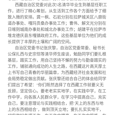
西藏自治区党委对此次
名清华毕业生到基层任职工
5
作，进行了精心筹划，从生活到工作各个方面给予了细
致入微的安排。龚一枫、石岩分别在拉萨城关区八廓街
道办事处、嘎玛贡桑办事处工作；曹伟、解文光分别在
日喀则城南办事处和城北办事处工作；胡建平在拉萨市
堆龙德庆县东嘎镇政府工作。这些基层单位为他们的成
长提供了丰厚的土壤和广阔的空间。
自治区党委书记张庆黎，自治区党委常委、秘书长
公保扎西与史宗恺等清华师生座谈，勉励同学们要扎根
基层，踏实工作，用自己坚持不懈的努力与勤奋踏实的
工作，铺就通向成功的人生之路，在西藏这片高天厚土
上书写自己青春的华丽篇章，为西藏经济社会发展和社
会局势稳定做出贡献。张庆黎还结合自己的体会给同学
们提出了希望：
你们既然选择了在西藏工作就要义无
“
反顾，坚定信心。要老老实实地学，在实践中学，在工
作中学，向各族人民群众学，在学习中提高自己，充实
自己，要注意理论与实践相结合，把
天上的东西与地
‘
上的东西相结合
，做到顶天立地；要扎扎实实地干，
’