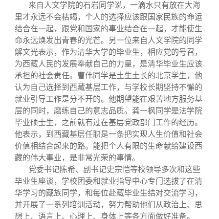
校友文苑
三创大赛
会长致辞
来自人文学院的石岩同学说，一滴水只有放在大海
里才永远不会枯竭，个人的选择应该跟国家民族的命运
结合在一起，跟党和国家的事业结合在一起，才能使生
校友讲坛
实用信息
总会章程
命永远焕发出青春的光芒。另一位来自人文学院的同学
解文光表示，作为清华大学的毕业生，相应党的号召，
校友视界
理事会名单
为西藏人民的发展奉献自己的力量，是清华毕业生应该
承担的社会责任。曹伟同学是土生土长的北京学生，他
认为自己选择到西藏基层工作，与学校长期坚持不懈的
制度法规
就业引导工作是分不开的。他期望能在艰苦地方服务基
层的同时，磨练自己的意志品质。龚一枫同学是法学院
联系我们
毕业硕士生，之前就有过在基层党政部门工作的经历。
他表示，到西藏基层任职是一条把实现人生价值和社会
价值相结合起来的路。能把个人有限的生命献给建设西
藏的伟大事业，是非常光荣的事情。
党委书记陈希、副书记史宗恺等校领导多次和这些
毕业生座谈，学校团委和就业指导中心专门选拔了在清
华学习的藏族同学，和每位赴藏毕业生结对交流学习，
并开展了一系列培训活动，努力帮助他们从政治上、思
想上、语言上、心理上、身体上等各方面做好准备。