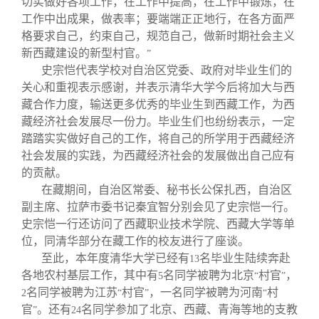
切实做好各项工作，在工作中提高，在工作中锻炼，在
工作中出成果，做表率；要端端正正地行，在各方面严
格要求自己，约束自己，规范自己，做新时期社会主义
新西藏建设的新型村官。
”
史宗恺代表学校对自治区党委、政府对毕业生们的
关心和重视表示感谢，并表示清华大学今后将加大与西
藏合作力度，输送更多优秀的毕业生到西藏工作，为西
藏经济社会发展尽一份力。毕业生们也纷纷表示，一定
踏踏实实做好自己的工作，将自己的所学用于西藏经济
社会发展的实践，为西藏经济社会的发展做出自己应有
的贡献。
在藏期间，自治区常委、秘书长公保扎西，自治区
副主席、拉萨市委书记秦宜智分别会见了史宗恺一行。
史宗恺一行还访问了西藏职业技术学院、西藏大学等单
位，同清华部分在藏工作的校友进行了座谈。
至此，本年度清华大学已经有
名毕业生陆续奔赴
13
各地农村基层工作，其中有
名同学被聘为北京
村官
，
5
“
”
名同学被聘为江苏
村官
，一名同学被聘为河南
村
2
“
”
“
官
。还有
名同学参加了北京、西藏、青海等地的支教
”
24