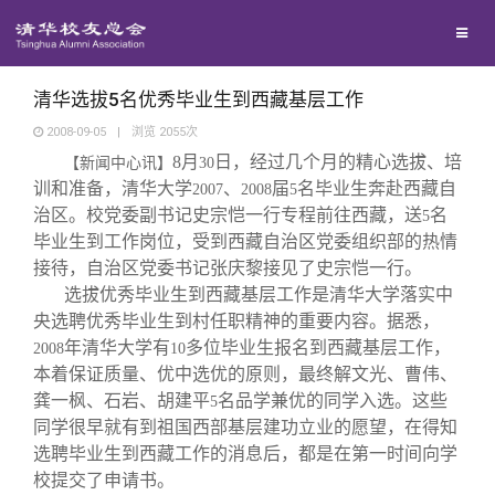
校友联络
回馈母校
地区联络
清华选拔5名优秀毕业生到西藏基层工作
2008-09-05
|
浏览
2055
次
8
月
日
，经过几个月的精心选拔、培
媒体平台
【新闻中心讯】
年级联络
捐赠项目
30
训和准备，清华大学
、
届
名毕业生奔赴西藏自
2007
2008
5
治区。校党委副书记史宗恺一行专程前往西藏，送
名
5
百年清华
院系校友工作
捐赠新闻
《清华校友通讯》
毕业生到工作岗位，受到西藏自治区党委组织部的热情
接待，自治区党委书记张庆黎接见了史宗恺一行。
选拔优秀毕业生到西藏基层工作是清华大学落实中
校友服务
专业委员会
捐赠纪事
《水木清华》
清华人物
央选聘优秀毕业生到村任职精神的重要内容。据悉，
年清华大学有
多位毕业生报名到西藏基层工作，
2008
10
校友总会
兴趣群体
捐赠方法
我要订阅
清华故事
终身学习
本着保证质量、优中选优的原则，最终解文光、曹伟、
龚一枫、石岩、胡建平
名品学兼优的同学入选。这些
5
同学很早就有到祖国西部基层建功立业的愿望，在得知
关闭
西南联大校友会
义工计划
新媒体平台
青春风采
信息化服务
总会简介
选聘毕业生到西藏工作的消息后，都是在第一时间向学
校提交了申请书。