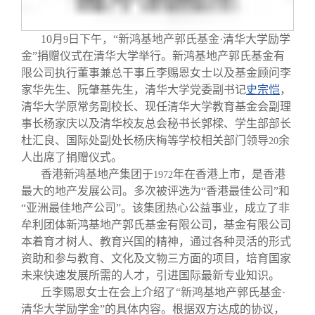
校友文苑
三创大赛
会长致辞
10
月
日
下午，“新鸿基地产郭氏基金·清华大学励学
9
校友讲坛
实用信息
总会章程
金”捐赠仪式在清华大学举行。新鸿基地产郭氏基金有
限公司执行董事兼总干事丘李赐恩女士以及基金顾问李
家华先生、阮肇基先生，清华大学党委副书记
史宗恺
，
校友视界
理事会名单
清华大学原常务副校长、现任清华大学教育基金会副理
事长杨家庆以及清华校友总会秘书长郭樑、学生部部长
制度法规
杜汇良、国际处副处长杨庆梅等学校相关部门领导
余
20
人出席了捐赠仪式。
香港新鸿基地产集团于
年在香港上市，是香港
1972
联系我们
最大的地产发展公司。多次被评选为“香港最佳公司”和
“亚洲最佳地产公司”。该集团热心公益事业，成立了非
牟利团体新鸿基地产郭氏基金有限公司，基金有限公司
本着育才树人、教育兴国的精神，通过各种灵活的形式
资助和参与教育、文化及文物三方面的项目，培育国家
未来快速发展所需的人才，引进国际最新专业知识。
丘李赐恩女士在会上介绍了“新鸿基地产郭氏基金·
清华大学励学金”的具体内容。根据双方达成的协议，