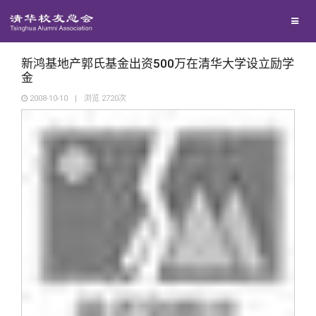
校友联络
回馈母校
地区联络
新鸿基地产郭氏基金出资500万在清华大学设立励学
金
2008-10-10
|
浏览
2720
次
媒体平台
年级联络
捐赠项目
百年清华
院系校友工作
捐赠新闻
《清华校友通讯》
校友服务
专业委员会
捐赠纪事
《水木清华》
清华人物
校友总会
兴趣群体
捐赠方法
我要订阅
清华故事
终身学习
关闭
西南联大校友会
义工计划
新媒体平台
青春风采
信息化服务
总会简介