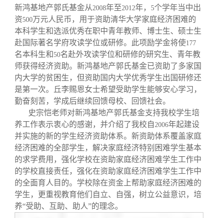
新鸿基地产郭氏基金从
年至
年，
个学年当中出
2008
2012
5
资
万元人民币，用于资助清华大学家庭经济困难的
500
本科学生和选派优秀在职中青年教师、博士生、硕士生
赴国际著名学府攻读学位或研修。此项励学金将使
177
名本科生和
名赴外攻读学位和研修的研究生、青年教
50
师获得经济资助。新鸿基地产郭氏基金已资助了多家国
内大学的贫困生，但资助国内大学优秀学生出国研修还
是第一次。丘李赐恩女士希望受助学生能够安心学习，
勤奋刻苦，学成后继续回馈母校、回馈社会。
史宗恺
老师对新鸿基地产郭氏基金支持我校学生培
养工作表示衷心的感谢，并介绍了我校自
年起建设
2006
并实施的新的学生经济资助体系。新资助体系覆盖家庭
经济困难的全部学生，解决家庭经济特别困难学生基本
的求学费用，强化学校在资助家庭经济困难学生工作中
的学校直接责任，强化在资助家庭经济困难学生工作中
的全面育人目的。学校除在资金上帮助家庭经济困难的
学生，更重视教育他们自立、自强，树立公益意识，培
养“受助、互助、助人”的理念。