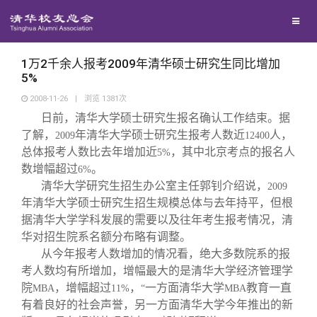
校友联络
回馈母校
地区联络
1万2千余人报考2009年清华硕士研究生同比增加
5%
2008-11-26
|
浏览
1381
次
媒体平台
年级联络
捐赠项目
日前，清华大学硕士研究生报名确认工作结束。据
了解，
年清华大学硕士研究生报考人数近
人，
2009
12400
百年清华
院系校友工作
捐赠新闻
《清华校友通讯》
总体报考人数比去年增加近
，其中北京考点的报名人
5%
数增幅超过
。
6%
清华大学研究生招生办公室主任郭钊介绍说，
2009
校友服务
专业委员会
捐赠纪事
《水木清华》
清华人物
年清华大学硕士研究生招生规模总体与去年持平，但根
据清华大学学科发展的需要以及往年考生报考情况，清
校友总会
兴趣群体
捐赠方法
我要订阅
清华故事
终身学习
华对招生院系名额分布略有调整。
从今年报考人数增加的情况看，绝大多数院系的报
考人数均有所增加，增幅最大的是清华大学经济管理学
关闭
西南联大校友会
义工计划
新媒体平台
青春风采
信息化服务
总会简介
院
，增幅超过
，
一方面清华大学
教育一直
MBA
11%
“
MBA
有着良好的社会声誉，另一方面清华大学今年推出的新