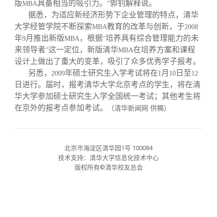
校友文苑
三创大赛
会长致辞
版
具备相当的吸引力。
郭钊解释说。
MBA
”
据悉，为适应新经济形势下企业管理的特点，清华
大学经管学院不断探索
教育的改革与创新，于
MBA
2008
校友讲坛
实用信息
总会章程
年
月推出新版
，根据
培养具有综合管理能力的未
9
MBA
“
来领导者
这一定位，新版清华
在培养方案和课程
”
MBA
设计上做出了重大的变革，吸引了众多优秀学子报考。
校友视界
理事会名单
另悉，
年硕士研究生入学考试将在
月
日至
2009
1
10
12
日进行。届时，报考清华大学北京考点的学生，将在清
制度法规
华大学参加硕士研究生入学全国统一考试；其他考生将
在京外的报考点参加考试。
（清华新闻网 供稿）
联系我们
北京市海淀区清华园1号 100084
技术支持：清华大学信息化技术中心
版权所有©清华校友总会