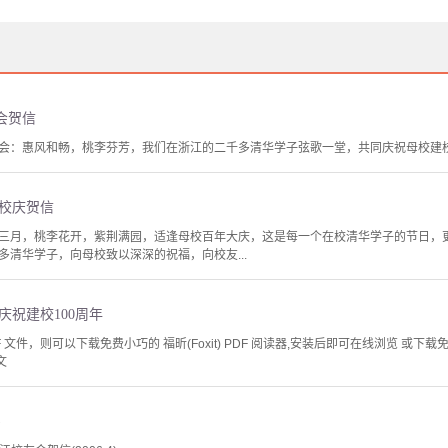
会贺信
会：惠风和畅，桃李芬芳，我们在浙江的二千多清华学子弦歌一堂，共同庆祝母校建
会校庆贺信
三月，桃李花开，紫荆满园，适逢母校百年大庆，这是每一个在校清华学子的节日，更
清华学子，向母校致以深深的祝福，向校友...
庆祝建校100周年
文件，则可以下载免费小巧的 福昕(Foxit) PDF 阅读器,安装后即可在线浏览 或下载免费的 
文
)