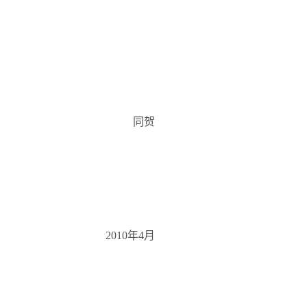
同贺
2010
年
4
月