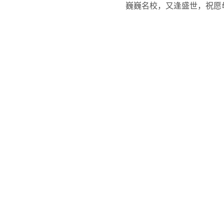
巍巍名校，又逢盛世，祝愿