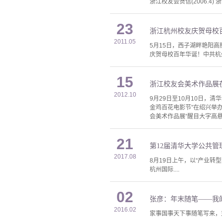
浙江校友会贺信(2006.4) 浙江
23
浙江杭州校友庆贺母校
2011.05
5月15日，西子湖畔艳阳高
庆贺母校百年华诞！中共杭州
15
浙江校友会美术作品展
2012.10
9月29日至10月10日，
金鸡百花电影节”在绍兴举
会美术作品展”醒目大字高
21
第12届清华大学公共
2017.08
8月19日上午，以“产业
杭州国际....
02
张彦：年末随笔——我的2
2016.02
家事国事天下事随笔写来，