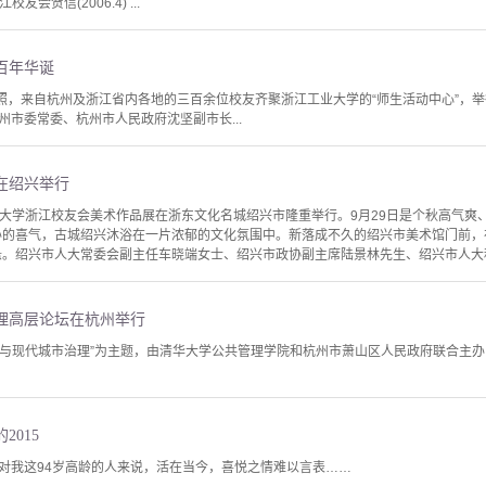
校友会贺信(2006.4) ...
百年华诞
照，来自杭州及浙江省内各地的三百余位校友齐聚浙江工业大学的“师生活动中心”，举行
市委常委、杭州市人民政府沈坚副市长...
在绍兴举行
清华大学浙江校友会美术作品展在浙东文化名城绍兴市隆重举行。9月29日是个秋高气爽
办的喜气，古城绍兴沐浴在一片浓郁的文化氛围中。新落成不久的绍兴市美术馆门前，
悬。绍兴市人大常委会副主任车晓端女士、绍兴市政协副主席陆景林先生、绍兴市人大科
管理高层论坛在杭州举行
转型与现代城市治理”为主题，由清华大学公共管理学院和杭州市萧山区人民政府联合主
015
对我这94岁高龄的人来说，活在当今，喜悦之情难以言表……