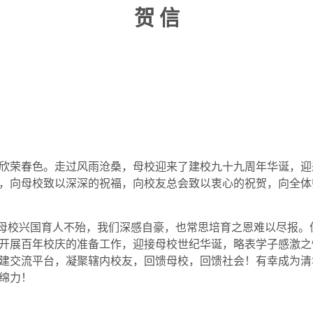
贺
信
欣荣春色。走过风雨沧桑，母校迎来了建校九十九周年华诞，迎
，向母校致以深深的祝福，向校友总会致以衷心的祝贺，向全体
母校兴国育人不殆，我们深感自豪，也常思培育之恩难以尽报。
开展百年校庆的准备工作，迎接母校世纪华诞，略表学子感激之
建交流平台，凝聚辖内校友，回馈母校，回馈社会！有幸成为清
绵力！