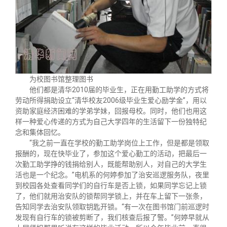
校友文苑
三创大赛
会长致辞
校友讲坛
实用信息
总会章程
校友视界
理事会名单
为校图书馆整理图书
他们都是清华2010届的毕业生，正在用勤工助学的方式将
制度法规
劳动所得捐助设立“清华校友2006级毕业生爱心励学金”，用以
资助家庭经济困难的学弟学妹，回报母校。同时，他们也用这
样一种爱心传递的方式为自己大学四年的生活留下一份独特纪
联系我们
念和集体回忆。
“我之前一直在学校的勤工助学岗位上工作，但是都是领取
报酬的，现在快毕业了，参加这个爱心勤工的活动，把最后一
次勤工助学挣的钱捐给别人，既能帮助别人，对自己的大学生
活也是一个纪念。”电机系的何婷参加了治安巡逻服务队，夜里
到校园各处查看同学们的自行车是否上锁，如果同学忘记上锁
了，他们就用治安队的锁帮同学锁上，并在车上留下一张条，
告知同学去治安队领取钥匙开锁。“有一次在图书馆门前巡逻时
发现有自行车的锁被剪断了，我们核查后报了警。”何婷早就从