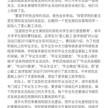
上届师姐那里听说有这样的毕业活动，所以今年毕业前一直很
关注，后来系里辅导员把毕业活动的信息告诉他们后，他们马
上就报了名。
“要是平时有这样的活动，我也会去参加。”经管学院的姜玉
雯在得知该活动的消息后，拉着同一个党支部的吉霖等同学一
起加入了爱心勤工活动。
“这是抓住毕业生离校前的契机对学生进行感恩教育”，清华
大学学生部的曹钰娟说，这项名为“爱心勤工 励学助困”的公益
活动只是2010届毕业生系列活动之一。曹钰娟介绍，为了创造
积极向上的毕业文化，在毕业生中大力倡导继承清华传统和发
扬清华精神，学校每年都在往年的毕业文化建设基础上寻求新
的突破。除了“毕业生长跑”、“毕业无偿献血”、“毕业爱心捐衣
捐书”这些传统的毕业活动外，学校还陆续启动了“毕业风采摄影
展”、“毕业DV展演”、“毕业生征文”、“毕业晚会”等活动。而“爱
心勤工 励学助困”活动于2009年进行了首次尝试，今年则在此
基础上进行了丰富和拓展，增加了更多勤工助学岗位。
实际上，除了这些形式多样的毕业活动之外，清华各院系
专门成立了毕业生工作小组，要求每个班级召开主题班会，每
个同学发言总结自己的大学生活，每个毕业生还要通过书面形
式系统总结在校期间的主要收获和不足。
清华大学历来重视校园文化建设，而毕业文化是校园文化
的重要组成部分。学校积极把握毕业生离校前的契机，持续开