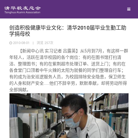
校友联络
回馈母校
地区联络
创造积极健康毕业文化：清华2010届毕业生勤工助
学捐母校
2010-08-01
|
浏览
257
次
媒体平台
年级联络
捐赠项目
【新闻中心讯 实习记者 吕露英】从5月到7月，有这样一群
年轻人，活跃在清华校园的各个岗位：有的在图书馆打扫清
洁、整理图书；有的在紫荆超市处理订单、送货上门；有的在
百年清华
院系校友工作
捐赠新闻
《清华校友通讯》
各食堂门口顶着中午火辣的太阳为就餐的同学们整理自行车；
有的成为治安巡逻服务人员，为校园排除安全隐患，保卫师生
校友服务
的人身和财产安全……他们不辞辛劳，默默奉献，却将劳动所得
专业委员会
捐赠纪事
《水木清华》
清华人物
全部捐献。
校友总会
兴趣群体
捐赠方法
我要订阅
清华故事
终身学习
关闭
西南联大校友会
义工计划
新媒体平台
青春风采
信息化服务
总会简介