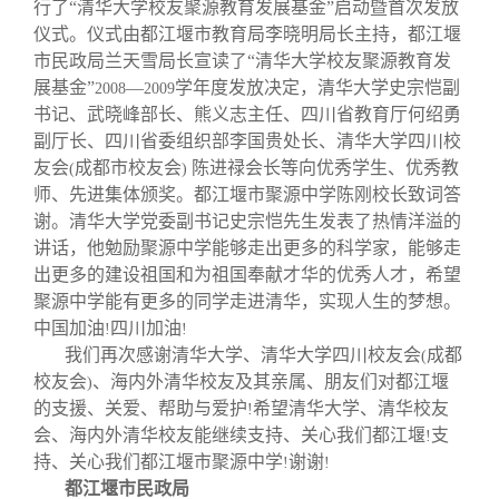
校友文苑
三创大赛
会长致辞
行了“清华大学校友聚源教育发展基金”启动暨首次发放
仪式。仪式由都江堰市教育局李晓明局长主持，都江堰
市民政局兰天雪局长宣读了“清华大学校友聚源教育发
校友讲坛
实用信息
总会章程
展基金”
—
学年度发放决定，清华大学史宗恺副
2008
2009
书记、武晓峰部长、熊义志主任、四川省教育厅何绍勇
副厅长、四川省委组织部李国贵处长、清华大学四川校
校友视界
理事会名单
友会
成都市校友会
陈进禄会长等向优秀学生、优秀教
(
)
师、先进集体颁奖。都江堰市聚源中学陈刚校长致词答
制度法规
谢。清华大学党委副书记史宗恺先生发表了热情洋溢的
讲话，他勉励聚源中学能够走出更多的科学家，能够走
出更多的建设祖国和为祖国奉献才华的优秀人才，希望
联系我们
聚源中学能有更多的同学走进清华，实现人生的梦想。
中国加油
四川加油
!
!
我们再次感谢清华大学、清华大学四川校友会
成都
(
校友会
、海内外清华校友及其亲属、朋友们对都江堰
)
的支援、关爱、帮助与爱护
希望清华大学、清华校友
!
会、海内外清华校友能继续支持、关心我们都江堰
支
!
持、关心我们都江堰市聚源中学
谢谢
!
!
都江堰市民政局