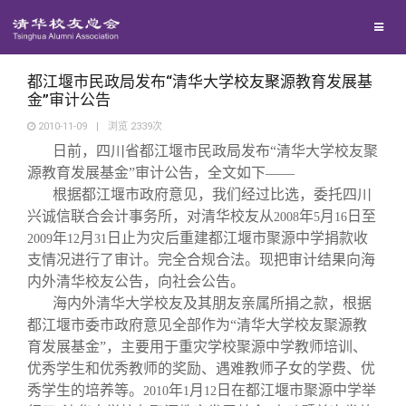
校友联络
回馈母校
地区联络
都江堰市民政局发布“清华大学校友聚源教育发展基
金”审计公告
2010-11-09
|
浏览
2339
次
媒体平台
年级联络
捐赠项目
日前，四川省都江堰市民政局发布“清华大学校友聚
源教育发展基金”审计公告，全文如下——
百年清华
院系校友工作
捐赠新闻
《清华校友通讯》
根据都江堰市政府意见，我们经过比选，委托四川
兴诚信联合会计事务所，对清华校友从
年
月
日至
2008
5
16
年
月
日止为灾后重建都江堰市聚源中学捐款收
2009
12
31
校友服务
专业委员会
捐赠纪事
《水木清华》
清华人物
支情况进行了审计。完全合规合法。现把审计结果向海
内外清华校友公告，向社会公告。
校友总会
兴趣群体
捐赠方法
我要订阅
清华故事
终身学习
海内外清华大学校友及其朋友亲属所捐之款，根据
都江堰市委市政府意见全部作为“清华大学校友聚源教
育发展基金”，主要用于重灾学校聚源中学教师培训、
关闭
西南联大校友会
义工计划
新媒体平台
青春风采
信息化服务
总会简介
优秀学生和优秀教师的奖励、遇难教师子女的学费、优
秀学生的培养等。
年
月
日在都江堰市聚源中学举
2010
1
12