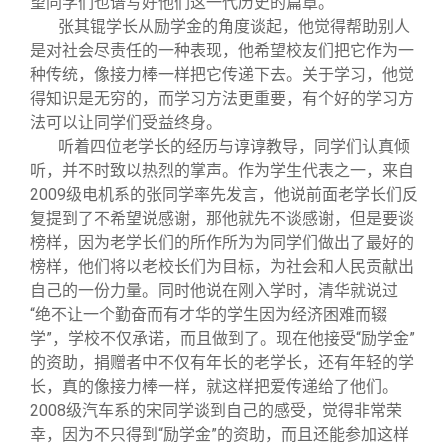
望同学们也谱写好他们这一代历史的篇章。
张其锟学长从励学金的角度谈起，他觉得帮助别人
是对社会尽责任的一种表现，他希望校友们把它作为一
种传统，像接力棒一样把它传递下去。关于学习，他觉
得知识是无穷的，而学习方法更重要，有个好的学习方
法可以让同学们受益终身。
听着四位老学长的经历与谆谆教导，同学们认真倾
听，并不时致以热烈的掌声。作为学生代表之一，来自
2009级电机系的张同学率先发言，他说前面老学长们反
复提到了不希望说感谢，那他就先不谈感谢，但是要谈
榜样，因为老学长们的所作所为为同学们做出了最好的
榜样，他们将以老校长们为目标，为社会和人民贡献出
自己的一份力量。同时他说在刚入学时，清华就说过
“绝不让一个勤奋而有才华的学生因为经济困难而辍
学”，学校不仅承诺，而且做到了。现在他接受“励学金”
的资助，捐赠者中不仅有年长的老学长，还有年轻的学
长，真的像接力棒一样，就这样把爱传递给了他们。
2008级汽车系的宋同学谈到自己的感受，觉得非常荣
幸，因为不只得到“励学金”的资助，而且还能参加这样