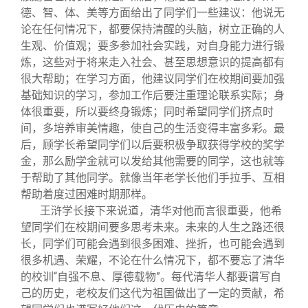
德、智、体、美等方面给出了同学们一些建议：他说无
论在任何情况下，都要保持清醒的头脑，树立正确的人
生观、价值观；要多参加社会实践，对自身能力进行锻
炼，这些对于将来走入社会、甚至思想意识的提高都有
很大帮助；在学习方面，他建议同学们在校期间要加强
基础知识的学习，参加工作后要注重理论联系实际；身
体很重要，所以要终身锻炼；同时希望同学们挤点时
间，多培养审美情趣，使自己的生活变得丰富多彩。最
后，顾学长希望同学们以后要积极争取获得学校的奖学
金，那么励学金就可以发给其他需要的同学，这也就等
于帮助了其他同学。就像当年老学长他们手拉手、互相
帮助着度过困难时期那样。
王浒学长接下来说道，清华对他而言很重要，他希
望同学们在校期间要多思考未来。未来的人生之路还很
长，同学们可能会遇到很多困难、挫折，也可能会遇到
很多机遇、荣耀，不论在什么情况下，都不要忘了清华
的校训“自强不息、厚德载物”。每代清华人都要谱写自
己的历史，老校友们这代为祖国做出了一定的贡献，希