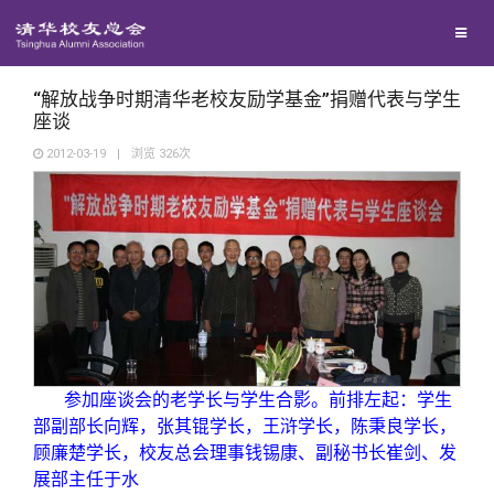
校友联络
回馈母校
地区联络
“解放战争时期清华老校友励学基金”捐赠代表与学生
座谈
2012-03-19
|
浏览
326
次
媒体平台
年级联络
捐赠项目
百年清华
院系校友工作
捐赠新闻
《清华校友通讯》
校友服务
专业委员会
捐赠纪事
《水木清华》
清华人物
校友总会
兴趣群体
捐赠方法
我要订阅
清华故事
终身学习
参加座谈会的老学长与学生合影。前排左起：学生
部副部长向辉，张其锟学长，王浒学长，陈秉良学长，
关闭
西南联大校友会
义工计划
新媒体平台
青春风采
信息化服务
总会简介
顾廉楚学长，校友总会理事钱锡康、副秘书长崔剑、发
展部主任于水