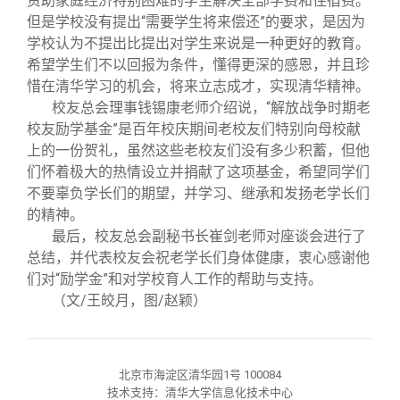
资助家庭经济特别困难的学生解决全部学费和住宿费。
但是学校没有提出“需要学生将来偿还”的要求，是因为
学校认为不提出比提出对学生来说是一种更好的教育。
希望学生们不以回报为条件，懂得更深的感恩，并且珍
惜在清华学习的机会，将来立志成才，实现清华精神。
校友总会理事钱锡康老师介绍说，“解放战争时期老
校友励学基金”是百年校庆期间老校友们特别向母校献
上的一份贺礼，虽然这些老校友们没有多少积蓄，但他
们怀着极大的热情设立并捐献了这项基金，希望同学们
不要辜负学长们的期望，并学习、继承和发扬老学长们
的精神。
最后，校友总会副秘书长崔剑老师对座谈会进行了
总结，并代表校友会祝老学长们身体健康，衷心感谢他
们对“励学金”和对学校育人工作的帮助与支持。
（文/王皎月，图/赵颖）
北京市海淀区清华园1号 100084
技术支持：清华大学信息化技术中心