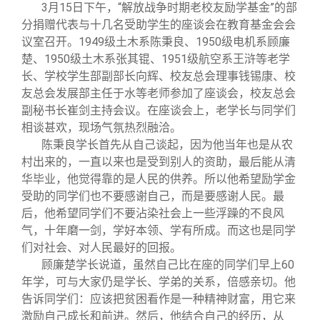
校友文苑
三创大赛
会长致辞
3
月15日
下午，“解放战争时期老校友励学基金”的部
分捐赠代表与十几名受助学生的座谈会在教育基金会会
议室召开。1949级土木系陈秉良、1950级电机系顾廉
校友讲坛
实用信息
总会章程
楚、1950级土木系张其锟、1951级航空系王浒等老学
长、学校学生部副部长向辉、校友总会理事钱锡康、校
校友视界
理事会名单
友总会发展部主任于水等老师参加了座谈会，校友总会
副秘书长崔剑主持会议。在座谈会上，老学长与同学们
相谈甚欢，现场气氛热烈融洽。
制度法规
陈秉良学长首先从自己谈起，因为他当年也是从农
村出来的，一直以来也是受到别人的资助，最后能从清
华毕业，他觉得靠的是人民的供养。所以他希望励学金
联系我们
受助的同学们也不要感谢自己，而是要感谢人民。最
后，他希望同学们不要沾染社会上一些浮躁的不良风
气，十年磨一剑，学好本领、学有所成。而这也是同学
们对社会、对人民最好的回报。
顾廉楚学长说道，虽然自己比在座的同学们早上60
年学，可与大家仍是学长、学弟的关系，倍感亲切。他
告诉同学们：应该把贫困看作是一种精神财富，用它来
激励自己成长和前进。然后，他结合自己的经历，从