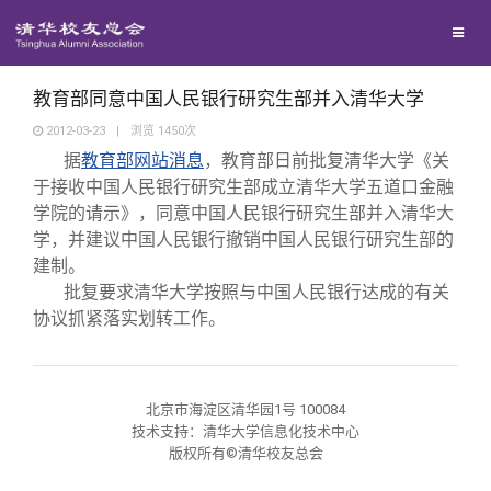
校友联络
回馈母校
地区联络
教育部同意中国人民银行研究生部并入清华大学
2012-03-23
|
浏览
1450
次
据
教育部网站消息
，教育部日前批复清华大学《关
媒体平台
年级联络
捐赠项目
于接收中国人民银行研究生部成立清华大学五道口金融
学院的请示》，同意中国人民银行研究生部并入清华大
百年清华
院系校友工作
捐赠新闻
《清华校友通讯》
学，并建议中国人民银行撤销中国人民银行研究生部的
建制。
批复要求清华大学按照与中国人民银行达成的有关
校友服务
专业委员会
捐赠纪事
《水木清华》
清华人物
协议抓紧落实划转工作。
校友总会
兴趣群体
捐赠方法
我要订阅
清华故事
终身学习
北京市海淀区清华园1号 100084
关闭
西南联大校友会
义工计划
新媒体平台
青春风采
信息化服务
总会简介
技术支持：清华大学信息化技术中心
版权所有©清华校友总会