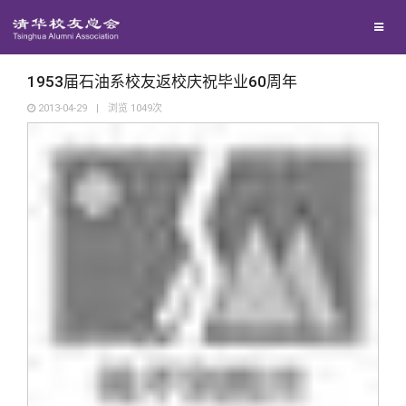
校友联络
回馈母校
地区联络
1953届石油系校友返校庆祝毕业60周年
2013-04-29
|
浏览
1049
次
媒体平台
年级联络
捐赠项目
百年清华
院系校友工作
捐赠新闻
《清华校友通讯》
校友服务
专业委员会
捐赠纪事
《水木清华》
清华人物
校友总会
兴趣群体
捐赠方法
我要订阅
清华故事
终身学习
关闭
西南联大校友会
义工计划
新媒体平台
青春风采
信息化服务
总会简介