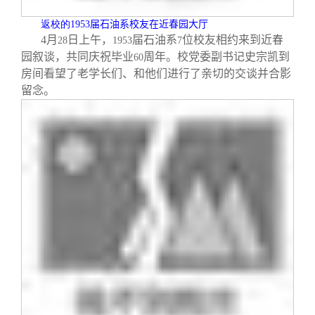
校友文苑
三创大赛
会长致辞
返校的1953
届石油系校友在近春园大厅
4
月
日
上午，
届石油系
位校友相约来到近春
28
1953
7
校友讲坛
实用信息
总会章程
园叙谈，共同庆祝毕业
周年。校党委副书记史宗凯到
60
房间看望了老学长们、和他们进行了亲切的交谈并合影
校友视界
理事会名单
留念。
制度法规
联系我们