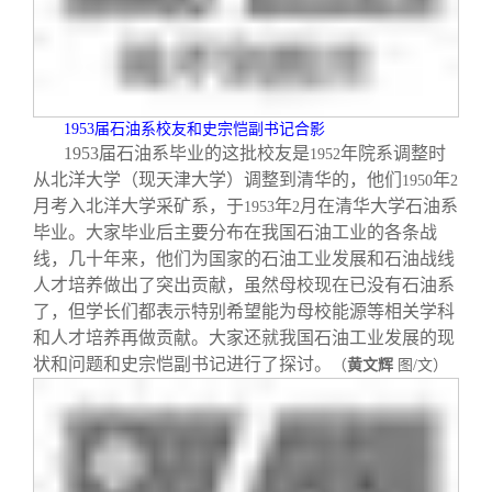
1953
届石油系校友和史宗恺副书记合影
1953
届石油系毕业的这批校友是
年院系调整时
1952
从北洋大学（现天津大学）调整到清华的，他们
年
1950
2
月考入北洋大学采矿系，于
年
月在清华大学石油系
1953
2
毕业。大家毕业后主要分布在我国石油工业的各条战
线，几十年来，他们为国家的石油工业发展和石油战线
人才培养做出了突出贡献，虽然母校现在已没有石油系
了，但学长们都表示特别希望能为母校能源等相关学科
和人才培养再做贡献。大家还就我国石油工业发展的现
状和问题和史宗恺副书记进行了探讨。
（
黄文辉
图
/
文）