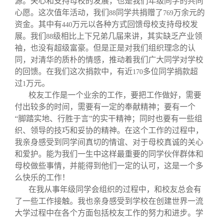
源。关心和支持母校的发展，也是我们年级同学的共同
心愿。这次值年活动，我们
同学共捐赠了
万余元的
88
769
资金。其中有
万元以各种方式回馈母校支持母校发
440
展。我们
级相比上下兄弟几届来讲，其实缺乏产业领
88
袖，也没有超级富豪。但是正是对我们组织理念的认
同，对清华的质朴的情感，推动着我们广大同学对学校
的回馈。在我们这次捐款中，有近
多位同学捐款超
170
过
万元。
1
校友工作是一个业余的工作，要把工作做好，需要
付出较多的时间，需要有一定的奉献精神；要有一个
“脚踏实地、行胜于言”的实干精神；同时也要有一些组
织、领导的技巧和妥协的精神。在这个工作的过程中，
我亲身感受到同学间真切的情谊、对于母校真诚的关心
和爱护。能为我们一生中这样最重要的同学伙伴群体和
母校做些事情，并能得到他们一定的认可，这是一个多
么快乐的工作！
在我从事年级同学会组织的过程中，和校友总会有
了一些工作接触。我也亲身感受到学校在创建世界一流
大学过程中在各个方面包括校友工作的努力和进步。学