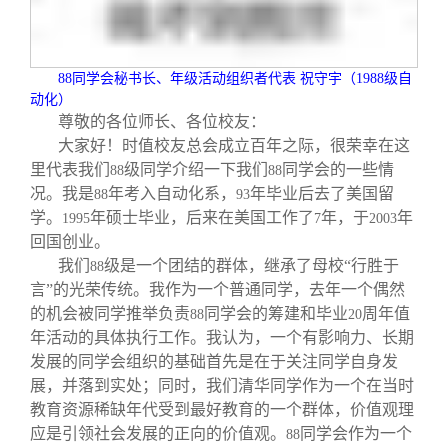
校友文苑
三创大赛
会长致辞
校友讲坛
实用信息
总会章程
88
同学会秘书长、年级活动组织者代表 祝守宇（
1988
级自
动化）
尊敬的各位师长、各位校友：
校友视界
理事会名单
大家好！时值校友总会成立百年之际，很荣幸在这
里代表我们
级同学介绍一下我们
同学会的一些情
88
88
制度法规
况。我是
年考入自动化系，
年毕业后去了美国留
88
93
学。
年硕士毕业，后来在美国工作了
年，于
年
1995
7
2003
回国创业。
联系我们
我们
级是一个团结的群体，继承了母校“行胜于
88
言”的光荣传统。我作为一个普通同学，去年一个偶然
的机会被同学推举负责
同学会的筹建和毕业
周年值
88
20
年活动的具体执行工作。我认为，一个有影响力、长期
发展的同学会组织的基础首先是在于关注同学自身发
展，并落到实处；同时，我们清华同学作为一个在当时
教育资源稀缺年代受到最好教育的一个群体，价值观理
应是引领社会发展的正向的价值观。
同学会作为一个
88