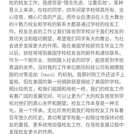
校的校友工作，我感觉是“理念先进、注重实效”。某种
意义上来讲，在校的同学，四年间是学校倾其所有、全
心培育、精心打造的产品；而毕业后漂泊在人生大舞台
的十数万校友和学校的联系大都是通过学校的校友工
作。校友总会的工作让我们体会到学校对于我们校友的
真切关注和殷切期望，希望我们同学有大的舞台，为社
会进步发挥更大的作用。我在美国学校研究生毕业工作
以后，就经常得到美国学校校友会的邮件和通信联系。
作为一个刚毕业、刚刚踏入社会的同学，能感受到学校
真诚的关怀。当时我的工作单位朗讯科技公司有捐赠鼓
励的对等追加（
）的机制。我那时刚工作还谈不上
Match
富裕，但在美国的第一份捐款就是捐给了美国的学校。
相比较而言，和我们祖国和母校一样，我们的校友工作
有着广阔的发展空间，可以让更为广大的校友感受到学
校对他们的真心关怀和期望。校友工作本身是一种文
化，是一个传承。无比珍贵的是我们母校校友工作有着
百年悠久的历史。真切希望学校能一如既往地保持对校
友的重视、更系统地加强校友工作、在母校发展过程中
发挥校友更大的作用。