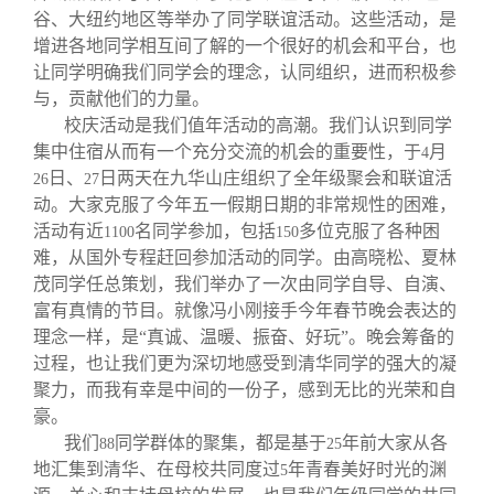
谷、大纽约地区等举办了同学联谊活动。这些活动，是
增进各地同学相互间了解的一个很好的机会和平台，也
让同学明确我们同学会的理念，认同组织，进而积极参
与，贡献他们的力量。
校庆活动是我们值年活动的高潮。我们认识到同学
集中住宿从而有一个充分交流的机会的重要性，于
月
4
日、
日两天在九华山庄组织了全年级聚会和联谊活
26
27
动。大家克服了今年五一假期日期的非常规性的困难，
活动有近
名同学参加，包括
多位克服了各种困
1100
150
难，从国外专程赶回参加活动的同学。由高晓松、夏林
茂同学任总策划，我们举办了一次由同学自导、自演、
富有真情的节目。就像冯小刚接手今年春节晚会表达的
理念一样，是“真诚、温暖、振奋、好玩”。晚会筹备的
过程，也让我们更为深切地感受到清华同学的强大的凝
聚力，而我有幸是中间的一份子，感到无比的光荣和自
豪。
我们
同学群体的聚集，都是基于
年前大家从各
88
25
地汇集到清华、在母校共同度过
年青春美好时光的渊
5