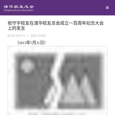
校友联络
回馈母校
地区联络
祝守宇校友在清华校友总会成立一百周年纪念大会
上的发言
2013-09-13
|
浏览
2738
次
媒体平台
年级联络
捐赠项目
（
年
月
日）
2013
7
21
百年清华
院系校友工作
捐赠新闻
《清华校友通讯》
校友服务
专业委员会
捐赠纪事
《水木清华》
清华人物
校友总会
兴趣群体
捐赠方法
我要订阅
清华故事
终身学习
关闭
西南联大校友会
义工计划
新媒体平台
青春风采
信息化服务
总会简介