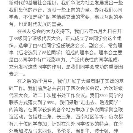
新时代的基层社会组织，我们争取为社会发展发出一些
我们集体的声音，贡献一些正向的力量。办好我们
同
88
学会，不仅是我们同学情感交流的需要，事业互助的平
台，也是时代发展的需要。
在校友总会的大力支持下，我们去年九月九日召开
了
级同学班级代表大会，正式成立了
同学会这个组
88
88
织。选举了由
位同学担任联席会长、副会长、常务理
66
事（后增选到了
位同学）组成的理事会。理事会主要
88
是由
同学中有广泛影响力、广泛代表性的同学组成。
88
充分发挥这些同学的作用，是我们同学会成功的重要因
素之一。
在之后的
个月中，我们开展了大量着眼于实效的基
9
础工作。我们前后总共召开了四次会长会议，六次班级
代表大会，近二十次秘书处工作会议。我们
同学的
2200
联系方式落实到了
。我们采取“走出去、贴近同学”
95%
的策略，在同学较多的各个地方举办了多次同学聚会联
谊活动，包括珠三角、长三角、西南地区等等，每次都
有几十位同学参加；针对在海外同学较多的特点，在海
外新加坡及马来西亚、多伦多、温哥华、波士顿、硅