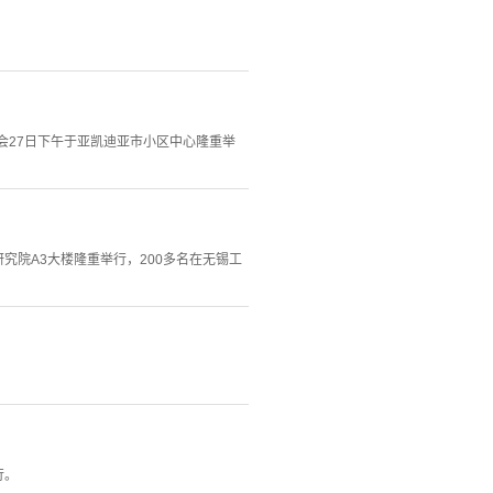
年会27日下午于亚凯迪亚市小区中心隆重举
究院A3大楼隆重举行，200多名在无锡工
行。