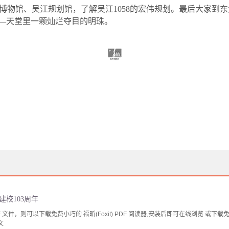
博物馆、吴江规划馆，了解吴江
1058
的宏伟规划。最后大家到东
——天堂里一颗灿烂夺目的明珠。
建校103周年
文件，则可以下载免费小巧的 福昕(Foxit) PDF 阅读器,安装后即可在线浏览 或下载免费的 
文