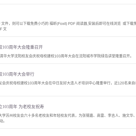
文件，则可以下载免费小巧的 福昕(Foxit) PDF 阅读器,安装后即可在线浏览 或下载免费的 
F 文
103周年大会隆重召开
日，清华大学沈阳校友会庆祝母校建校103周年大会在沈阳城市学院绿岛讲堂隆重召开。
103周年大会举行
校友会庆祝母校建校103周年大会在中日友好大连人才培训中心隆重举行，近120名来
103周年 为老校友祝寿
华大学苏州校友会六十多名老校友和年轻校友代表，为张锡嘉、高雷、李吉人、施文华
动。