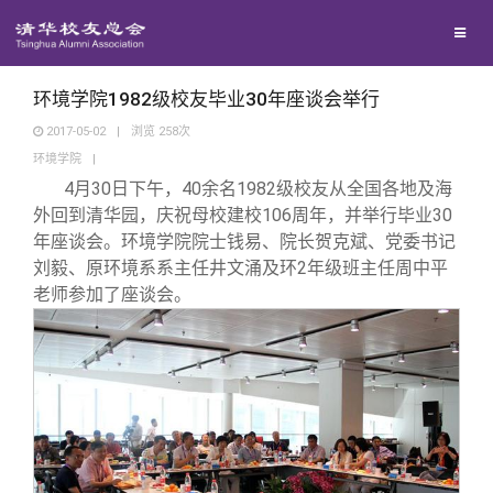
校友联络
回馈母校
地区联络
环境学院1982级校友毕业30年座谈会举行
2017-05-02
|
浏览
258
次
环境学院
|
媒体平台
年级联络
捐赠项目
4
月30日下午，40余名1982级校友从全国各地及海
外回到清华园，庆祝母校建校106周年，并举行毕业30
百年清华
院系校友工作
捐赠新闻
《清华校友通讯》
年座谈会。环境学院院士钱易、院长贺克斌、党委书记
刘毅、原环境系系主任井文涌及环2年级班主任周中平
老师参加了座谈会。
校友服务
专业委员会
捐赠纪事
《水木清华》
清华人物
校友总会
兴趣群体
捐赠方法
我要订阅
清华故事
终身学习
关闭
西南联大校友会
义工计划
新媒体平台
青春风采
信息化服务
总会简介