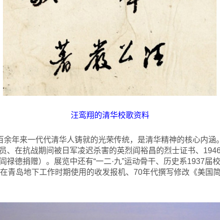
汪鸾翔的清华校歌资料
是百余年来一代代清华人铸就的光荣传统，是清华精神的核心内涵。
员、在抗战期间被日军凌迟杀害的英烈阎裕昌的烈士证书、194
禄德捐赠）。展览中还有“一二·九”运动骨干、历史系1937
并在青岛地下工作时期使用的收发报机、70年代撰写修改《美国