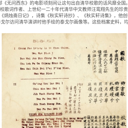
一部《无问西东》的电影顷刻间让这句出自清华校歌的话风靡全国
华校歌词作者、上世纪一二十年代清华中文教师汪鸾翔先生的珍贵
《炳烛斋日记》，诗集《秋实轩诗抄》、《秋实轩诗集》，他创
年泰戈尔访问清华演讲时他手绘的泰戈尔画像等。这些档案史料，