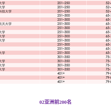
02
亚洲前200名