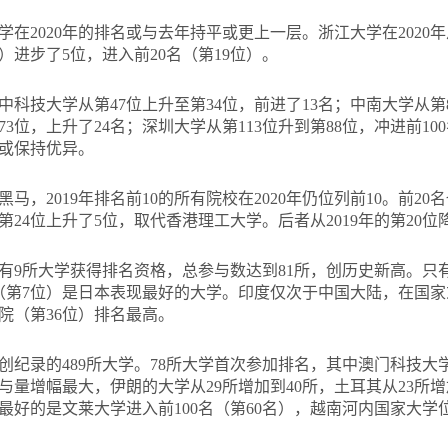
在2020年的排名或与去年持平或更上一层。浙江大学在2020年
位）进步了5位，进入前20名（第19位）。
科技大学从第47位上升至第34位，前进了13名；中南大学从第8
3位，上升了24名；深圳大学从第113位升到第88位，冲进前10
步或保持优异。
马，2019年排名前10的所有院校在2020年仍位列前10。前2
24位上升了5位，取代香港理工大学。后者从2019年的第20位
陆又有9所大学获得排名资格，总参与数达到81所，创历史新高。
学（第7位）是日本表现最好的大学。印度仅次于中国大陆，在国
院（第36位）排名最高。
纪录的489所大学。78所大学首次参加排名，其中澳门科技大学排
参与量增幅最大，伊朗的大学从29所增加到40所，土耳其从23所
的是文莱大学进入前100名（第60名），越南河内国家大学位列前2