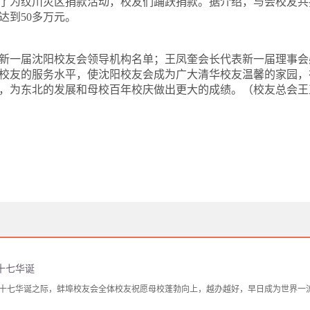
了为纹川灾区捐款活动，校友们踊跃捐款。据介绍，与会校友共
达到
50
多万元。
新一届沈阳校友会领导机构名单；王凤奎会长代表新一届理事会
校友的服务水平，使沈阳校友会成为广大清华校友温馨的家园，
，为东北的发展和母校百年校庆做出更大的成绩。（校友总会王
十七华诞
十七华诞之际，蚌埠校友会全体校友祝愿母校蓬勃向上，越办越好，早日成为世界一流大学