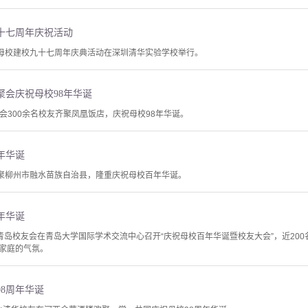
十七周年庆祝活动
祝母校建校九十七周年庆典活动在深圳清华实验学校举行。
聚会庆祝母校98年华诞
校友会300余名校友齐聚凤凰饭店，庆祝母校98年华诞。
年华诞
齐聚柳州市融水苗族自治县，隆重庆祝母校百年华诞。
年华诞
点，青岛校友会在青岛大学国际学术交流中心召开“庆祝母校百年华诞暨校友大会”，近2
家庭的气氛。
8周年华诞