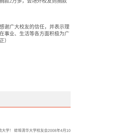
捐款
2
万多，会场外校友则捐款
感谢广大校友的信任，并表示理
在事业、生活等各方面积极为广
正）
！ 蚌埠清华大学校友会2008年4月10