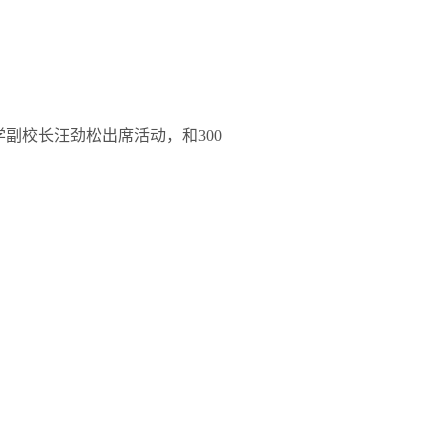
学副校长汪劲松出席活动，和
300