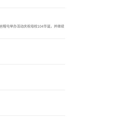
村岜榕屯举办活动庆祝母校104华诞，并继续