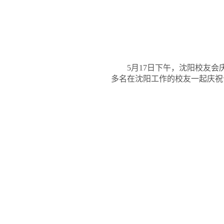
5
月
17
日
下午，沈阳校友会
多名在沈阳工作的校友一起庆祝