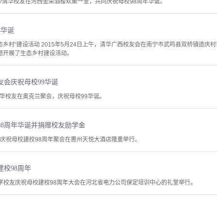
长沙清华校友在河西金荣酒楼欢聚一堂，共同庆祝母校98周年华诞。
4华诞
态乡村”建设活动 2015年5月24日上午，清华广西校友会在南宁市武鸣县双桥镇造庆
主题开展了生态乡村建设活动。
友会庆祝母校99华诞
兰清华校友在奥克兰聚会，庆祝母校99华诞。
98周年华诞并捐赠校友励学金
会庆祝母校建校98周年聚会在惠州天悦大酒店隆重举行。
校98周年
大学校友庆祝母校建校98周年大会在河北省电力公司保定培训中心的礼堂举行。