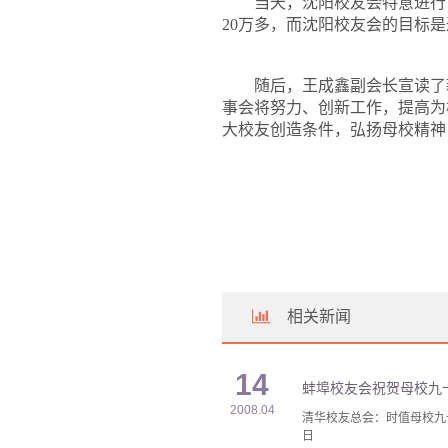
当天，沈阳校友会特意进行
20
万多，而沈阳校友会的目标是
随后，王成鑫副会长宣读了
事会将努力、创新工作，提高为
大校友创造条件，弘扬母校精神
相关新闻
14
蚌埠校友会祝贺母校九
2008.04
清华校友总会：时值母校九
日