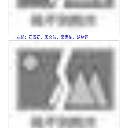
校友文苑
三创大赛
会长致辞
校友讲坛
实用信息
总会章程
校友视界
理事会名单
左起：石汉初、须文波、梁家佑、胡树建
制度法规
联系我们