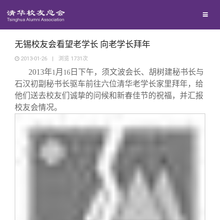
校友联络
回馈母校
地区联络
无锡校友会看望老学长 向老学长拜年
2013-01-26
|
浏览
1731
次
2013
年
月
日
下午，须文波会长、胡树建秘书长与
媒体平台
1
16
年级联络
捐赠项目
石汉初副秘书长驱车前往六位清华老学长家里拜年，给
他们送去校友们诚挚的问候和新春佳节的祝福，并汇报
百年清华
院系校友工作
捐赠新闻
《清华校友通讯》
校友会情况。
校友服务
专业委员会
捐赠纪事
《水木清华》
清华人物
校友总会
兴趣群体
捐赠方法
我要订阅
清华故事
终身学习
关闭
西南联大校友会
义工计划
新媒体平台
青春风采
信息化服务
总会简介