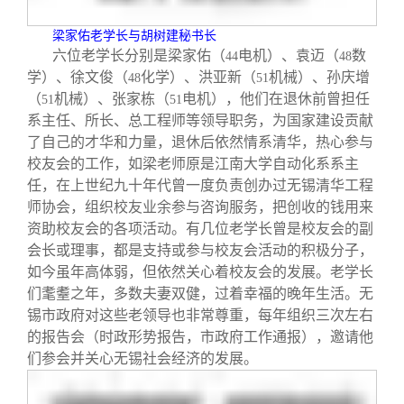
梁家佑老学长与胡树建秘书长
六位老学长分别是梁家佑（
电机）、袁迈（
数
44
48
学）、徐文俊（
化学）、洪亚新（
机械）、孙庆增
48
51
（
机械）、张家栋（
电机），他们在退休前曾担任
51
51
系主任、所长、总工程师等领导职务，为国家建设贡献
了自己的才华和力量，退休后依然情系清华，热心参与
校友会的工作，如梁老师原是江南大学自动化系系主
任，在上世纪九十年代曾一度负责创办过无锡清华工程
师协会，组织校友业余参与咨询服务，把创收的钱用来
资助校友会的各项活动。有几位老学长曾是校友会的副
会长或理事，都是支持或参与校友会活动的积极分子，
如今虽年高体弱，但依然关心着校友会的发展。老学长
们耄耋之年，多数夫妻双健，过着幸福的晚年生活。无
锡市政府对这些老领导也非常尊重，每年组织三次左右
的报告会（时政形势报告，市政府工作通报），邀请他
们参会并关心无锡社会经济的发展。