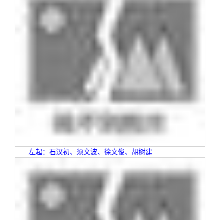
左起：石汉初、须文波、徐文俊、胡树建