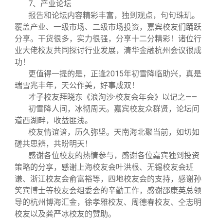
校友文苑
三创大赛
会长致辞
7
、产业论坛
报告和论坛内容精彩丰富，独到观点，句句珠玑。
覆盖产业、一级市场、二级市场投资，嘉宾校友们踊跃
校友讲坛
实用信息
总会章程
分享。干货很多，实力很强，分享十二分精彩！诸位行
业大佬校友共同探讨行业发展，清华金融杭州会议很成
功！
校友视界
理事会名单
更值得一提的是，正逢2015年初雪降临助兴，真是
瑞雪兆丰年，天公作美，好事成双！
制度法规
才子校友拜晓东《浪淘沙·校友会年会》以记之——
初雪降人间，冰彻周天。嘉宾校友众群贤，论坛问
道西湖畔，收益匪浅。
联系我们
校友情谊谙，历久弥坚。天南海北聚当前，如切如
磋共思辨，共盼明天！
感谢各位校友的热情参与，感谢各位嘉宾独到投资
策略的分享，感谢上海校友会叶洪根、无锡校友会班
谦、浙江校友会俞富裕等，四地校友会的支持，感谢孙
笑宾博士等校友会组委会的辛勤工作，感谢邵康英总领
导的杭州博海汇金，徐孝雅校友、周德春校友、仝志明
校友以及龚严冰校友的赞助。