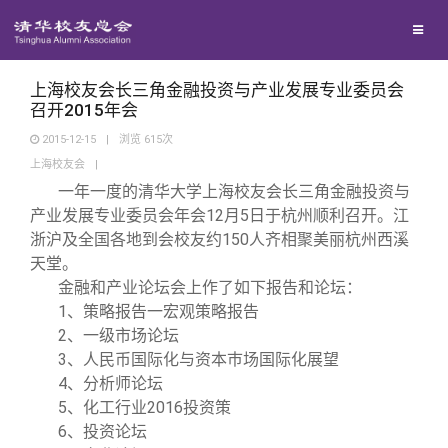
校友联络
回馈母校
地区联络
上海校友会长三角金融投资与产业发展专业委员会
召开2015年会
2015-12-15
|
浏览
615
次
媒体平台
年级联络
捐赠项目
上海校友会
|
一年一度的清华大学上海校友会长三角金融投资与
百年清华
院系校友工作
捐赠新闻
《清华校友通讯》
产业发展专业委员会年会12月5日于杭州顺利召开。江
浙沪及全国各地到会校友约150人齐相聚美丽杭州西溪
天堂。
校友服务
专业委员会
捐赠纪事
《水木清华》
清华人物
金融和产业论坛会上作了如下报告和论坛：
1
、策略报告一宏观策略报告
校友总会
兴趣群体
捐赠方法
我要订阅
清华故事
终身学习
2
、一级市场论坛
3
、人民币国际化与资本巿场国际化展望
4
、分析师论坛
关闭
西南联大校友会
义工计划
新媒体平台
青春风采
信息化服务
总会简介
5
、化工行业2016投资策
6
、投资论坛