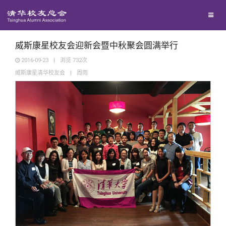
校友联络
回馈母校
地区联络
威斯康星校友会迎新会暨中秋聚会圆满举行
2016-09-23
|
浏览
732
次
威斯康星清华校友会
|
周雨
媒体平台
年级联络
捐赠项目
百年清华
院系校友工作
捐赠新闻
《清华校友通讯》
校友服务
专业委员会
捐赠纪事
《水木清华》
清华人物
校友总会
兴趣群体
捐赠方法
我要订阅
清华故事
终身学习
关闭
西南联大校友会
义工计划
新媒体平台
青春风采
信息化服务
总会简介