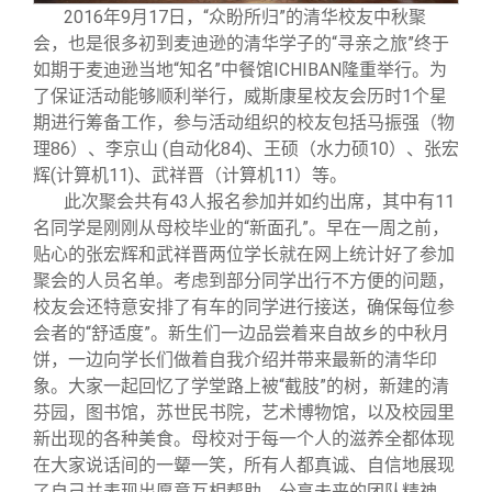
校友文苑
三创大赛
会长致辞
2016
年9月17日，“众盼所归”的清华校友中秋聚
会，也是很多初到麦迪逊的清华学子的“寻亲之旅”终于
如期于麦迪逊当地“知名”中餐馆ICHIBAN隆重举行。为
校友讲坛
实用信息
总会章程
了保证活动能够顺利举行，威斯康星校友会历时1个星
期进行筹备工作，参与活动组织的校友包括马振强（物
校友视界
理事会名单
理86）、李京山 (自动化84)、王硕（水力硕10）、张宏
辉(计算机11)、武祥晋（计算机11）等。
此次聚会共有43人报名参加并如约出席，其中有11
制度法规
名同学是刚刚从母校毕业的“新面孔”。早在一周之前，
贴心的张宏辉和武祥晋两位学长就在网上统计好了参加
联系我们
聚会的人员名单。考虑到部分同学出行不方便的问题，
校友会还特意安排了有车的同学进行接送，确保每位参
会者的“舒适度”。新生们一边品尝着来自故乡的中秋月
饼，一边向学长们做着自我介绍并带来最新的清华印
象。大家一起回忆了学堂路上被“截肢”的树，新建的清
芬园，图书馆，苏世民书院，艺术博物馆，以及校园里
新出现的各种美食。母校对于每一个人的滋养全都体现
在大家说话间的一颦一笑，所有人都真诚、自信地展现
了自己并表现出愿意互相帮助，分享未来的团队精神。