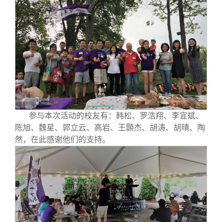
校友文苑
三创大赛
会长致辞
校友讲坛
实用信息
总会章程
校友视界
理事会名单
制度法规
参与本次活动的校友有：韩松、罗浩翔、李宜斌、
联系我们
陈旭、魏星、郭立云、高岩、王顥杰、胡涛、胡晴、陶
然，在此感谢他们的支持。