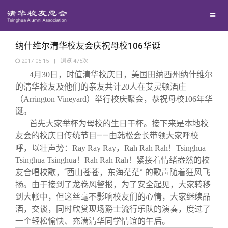
校友联络
回馈母校
地区联络
纳什维尔清华校友会庆祝母校106华诞
2017-05-15
|
浏览
475
次
月
日，时值清华校庆日，美国田纳西州纳什维尔
4
30
媒体平台
年级联络
捐赠项目
的清华校友及他们的亲友共计
人在艾灵顿酒庄
20
（
）举行校庆聚会，恭祝母校
年华
Arrington Vineyard
106
百年清华
院系校友工作
捐赠新闻
《清华校友通讯》
诞。
首先大家举杯为母校的生日干杯。接下来是本地校
友会的校庆日传统节目——由韩松会长带领大家呼校
校友服务
专业委员会
捐赠纪事
《水木清华》
清华人物
呼，以壮声势：
Ray Ray Ray，Rah Rah Rah！Tsinghua
紧接着情绪盎然的校
Tsinghua Tsinghua！Rah Rah Rah！
校友总会
兴趣群体
捐赠方法
我要订阅
清华故事
终身学习
友合唱校歌，“西山苍苍，东海茫茫”
的歌声随着狂风飞
扬。由于接到了龙卷风警报，为了安全起见，大家转移
到大帐中，但这丝毫不影响校友们的心情，大家继续品
关闭
西南联大校友会
义工计划
新媒体平台
青春风采
信息化服务
总会简介
酒，交谈，同时欣赏现场爵士流行乐队的演奏，度过了
一个轻松愉快、充满清华同学情谊的午后。