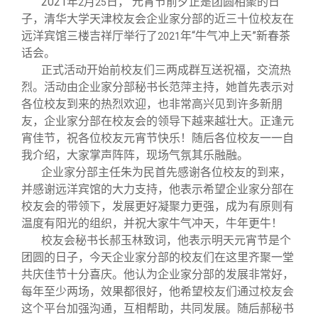
2021
年
月
日， 元宵节前夕正是团圆相聚的日
2
25
校友文苑
三创大赛
会长致辞
子，清华大学天津校友会企业家分部的近三十位校友在
远洋宾馆三楼吉祥厅举行了
年“牛气冲上天”新春茶
2021
校友讲坛
实用信息
总会章程
话会。
正式活动开始前校友们三两成群互送祝福，交流热
烈。活动由企业家分部秘书长范萍主持，她首先表示对
校友视界
理事会名单
各位校友到来的热烈欢迎，也非常高兴见到许多新朋
友，企业家分部在校友会的领导下越来越壮大。正逢元
制度法规
宵佳节，祝各位校友元宵节快乐！随后各位校友一一自
我介绍，大家掌声阵阵，现场气氛其乐融融。
企业家分部主任朱为民首先感谢各位校友的到来，
联系我们
并感谢远洋宾馆的大力支持，他表示希望企业家分部在
校友会的带领下，发展更好凝聚力更强，成为有原则有
温度有阳光的组织，并祝大家牛气冲天，牛年更牛！
校友会秘书长郝玉林致词，他表示明天元宵节是个
团圆的日子，今天企业家分部的校友们在这里齐聚一堂
共庆佳节十分喜庆。他认为企业家分部的发展非常好，
每年至少两场，效果都很好，他希望校友们通过校友会
这个平台加强沟通，互相帮助，共同发展。随后郝秘书