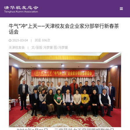
校友联络
回馈母校
地区联络
牛气“冲”上天——天津校友会企业家分部举行新春茶
话会
2021-03-04
|
浏览
596
次
媒体平台
年级联络
捐赠项目
天津校友会
|
文/张毅 冯梦媛 图/冯梦媛
百年清华
院系校友工作
捐赠新闻
《清华校友通讯》
校友服务
专业委员会
捐赠纪事
《水木清华》
清华人物
校友总会
兴趣群体
捐赠方法
我要订阅
清华故事
终身学习
关闭
西南联大校友会
义工计划
新媒体平台
青春风采
信息化服务
总会简介