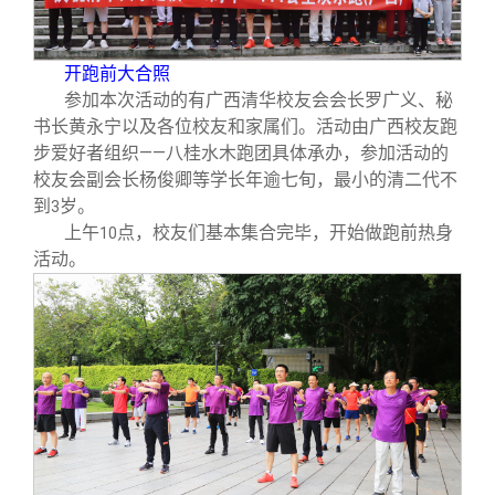
校友文苑
三创大赛
会长致辞
校友讲坛
实用信息
总会章程
开跑前大合照
参加本次活动的有广西清华校友会会长罗广义、秘
书长黄永宁以及各位校友和家属们。活动由广西校友跑
校友视界
理事会名单
步爱好者组织——八桂水木跑团具体承办，参加活动的
校友会副会长杨俊卿等学长年逾七旬，最小的清二代不
到
岁。
3
制度法规
上午
点，校友们基本集合完毕，开始做跑前热身
10
活动。
联系我们