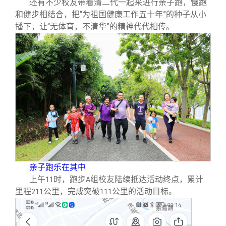
还有不少校友带着清二代一起来进行亲子跑，慢跑
和健步相结合，把“为祖国健康工作五十年”的种子从小
播下，让“无体育，不清华”的精神代代相传。
亲子跑乐在其中
上午
时，跑步
组校友陆续抵达活动终点，累计
11
A
里程
公里，完成突破
公里的活动目标。
211
111