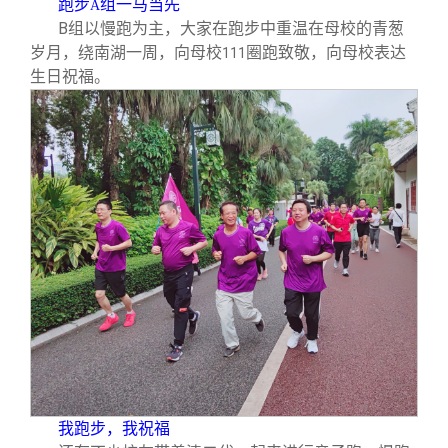
跑步
组一马当先
A
B
组以慢跑为主，大家在跑步中重温在母校的青葱
岁月，绕南湖一周，向母校
圈跑致敬，向母校表达
111
生日祝福。
我跑步，我祝福