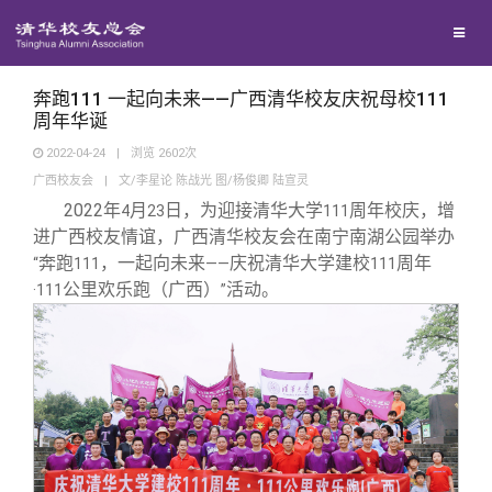
校友联络
回馈母校
地区联络
奔跑111 一起向未来——广西清华校友庆祝母校111
周年华诞
2022-04-24
|
浏览
2602
次
媒体平台
年级联络
捐赠项目
广西校友会
|
文/李星论 陈战光 图/杨俊卿 陆宣灵
2022
年
月
日，为迎接清华大学
周年校庆，增
4
23
111
百年清华
院系校友工作
捐赠新闻
《清华校友通讯》
进广西校友情谊，广西清华校友会在南宁南湖公园举办
奔跑
，一起向未来
庆祝清华大学建校
周年
“
111
——
111
公里欢乐跑（广西）
活动。
·111
”
校友服务
专业委员会
捐赠纪事
《水木清华》
清华人物
校友总会
兴趣群体
捐赠方法
我要订阅
清华故事
终身学习
关闭
西南联大校友会
义工计划
新媒体平台
青春风采
信息化服务
总会简介