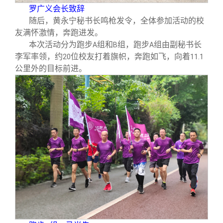
罗广义会长致辞
随后，黄永宁秘书长鸣枪发令，全体参加活动的校
友满怀激情，奔跑进发。
本次活动分为跑步
组和
组，跑步
组由副秘书长
A
B
A
李军率领，约
位校友打着旗帜，奔跑如飞，向着
20
11.1
公里外的目标前进。