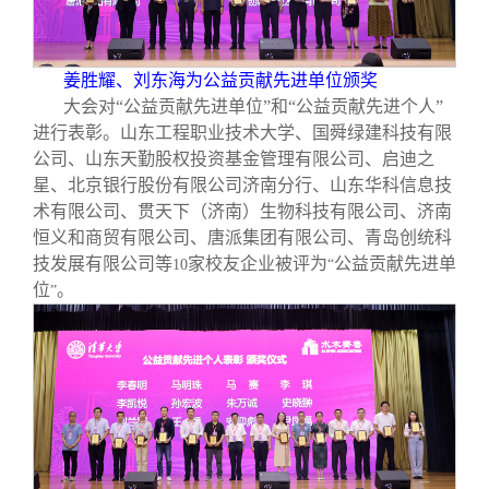
姜胜耀、刘东海为公益贡献先进单位颁奖
大会对“公益贡献先进单位”和“公益贡献先进个人”
进行表彰。山东工程
职
业技术大学、国舜绿建科技有限
公司、山东天勤股权投资基金管理有限公司、启迪之
星、北京银行股份有限公司济南分行、山东华科信息技
术有限公司、贯天下（济南）生物科技有限公司、济南
恒义和商贸有限公司、唐派集团有限公司、青岛创统科
技发展有限公司等
家校友企业被评为
公益贡献先进单
10
“
位
。
”