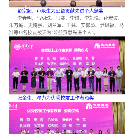
彭宗超、卢永生为公益贡献先进个人颁奖
李春明、马明珠、马赛、李琪、李凯悦、孙宏波、
朱万诚、史晓翀、刘兰军、王猛、安仰彪、尹凤福、马
准等
名校友被评为
公益贡献先进个人
。
13
“
”
张金生、邓力为优秀校友工作者颁奖