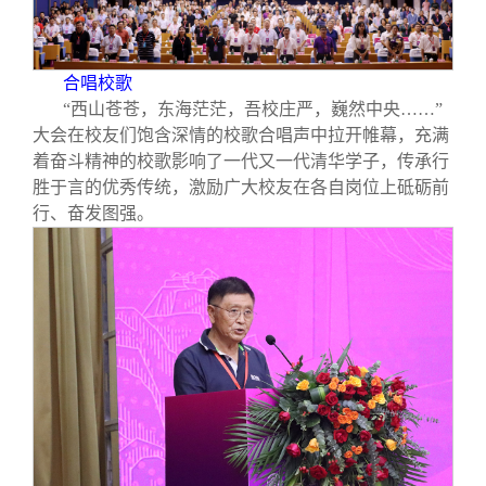
校友文苑
三创大赛
会长致辞
校友讲坛
实用信息
总会章程
合唱校歌
“西山苍苍，东海茫茫，吾校庄严，巍然中央……”
大会在校友们饱含深情的校歌合唱声中拉开帷幕，充满
校友视界
理事会名单
着奋斗精神的校歌影响了一代又一代清华学子，传承行
胜于言的优秀传统，激励广大校友在各自岗位上砥砺前
制度法规
行、奋发图强。
联系我们