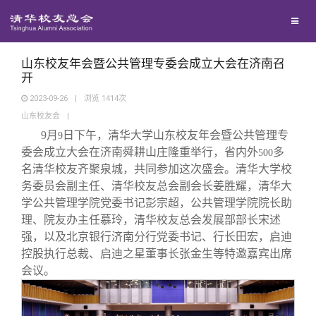
校友联络
回馈母校
地区联络
山东校友年会暨公共管理专委会成立大会在济南召
开
2023-09-26
|
浏览
1414
次
媒体平台
年级联络
捐赠项目
山东校友会
|
9
月
日下午，清华大学山东校友年会暨公共管理专
9
百年清华
院系校友工作
捐赠新闻
《清华校友通讯》
委会成立大会在济南舜耕山庄隆重举行，省内外
多
500
名清华校友齐聚泉城，共同参加这次盛会。清华大学校
务委员会副主任、清华校友总会副会长姜胜耀，清华大
校友服务
专业委员会
捐赠纪事
《水木清华》
清华人物
学公共管理学院党委书记彭宗超，公共管理学院院长助
理、院友办主任慕玲，清华校友总会发展部部长宋述
校友总会
兴趣群体
捐赠方法
我要订阅
清华故事
终身学习
强，以及北京银行济南分行党委书记、行长田宏，启迪
控股执行总裁、启迪之星董事长张金生等特邀嘉宾出席
会议。
关闭
西南联大校友会
义工计划
新媒体平台
青春风采
信息化服务
总会简介