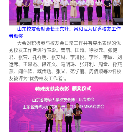
山东校友会副会长王东升、吕和武为优秀校友工作
者颁奖
大会对积极参与校友会日常工作并有突出表现的优
秀校友工作者进行表彰。曹萌、田超、徐祯元、张健
君、张营、孔祥明、张艾琳、李凯悦、李晔、宗璇、刘
运席、王恩杰、段连文、马明珠、张开利、周雷、孙燕
燕、阎伟隆、臧传功、张义、范学丽、周佰顺等
名校
22
友被评为
优秀校友工作者
。
“
”