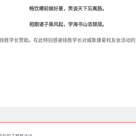
畅饮樽前娱好景，笑谈天下忘离肠。
相期诸子乘风起，学海书山恣颉颃。
徐胜学长赞助。在此特别感谢徐胜学长对威斯康星校友会活动的