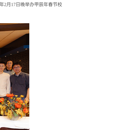
年
2
月
17
日晚举办甲辰年春节校