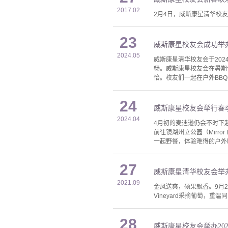
2017.02
2月4日，威斯康星清华校
23
威斯康星校友会成功举
2024.05
威斯康星清华校友会于20
畅。威斯康星校友会在暑期伊始
怡。校友们一起在户外BB
24
威斯康星校友会举行春
2024.04
4月初的麦迪逊仍会不时下
前往镜湖州立公园（Mirro
一起野餐，体验难得的户外
27
威斯康星清华校友会举办
2021.09
金风送爽，硕果飘香。9月2
Vineyard采摘葡萄，重
28
威斯康星校友会举办20