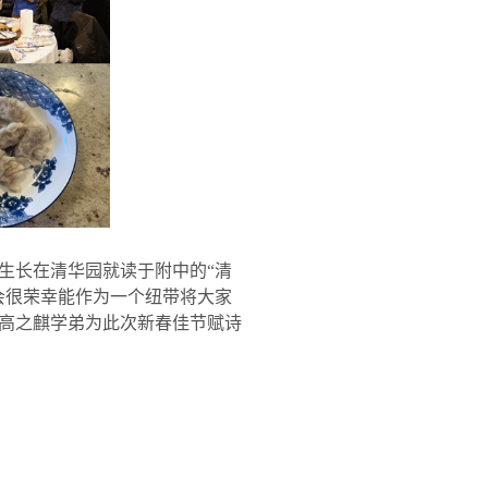
生长在清华园就读于附中的
“
清
会很荣幸能作为一个纽带将大家
高之麒学弟为此次新春佳节赋诗