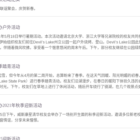
友联谊聚会，庆贺新春。
办户外活动
24年5月18日举行暑期活动。本次活动邀请北京大学、浙江大学等兄弟院校的校友共
组织校友们前往Devil’s Lake州立公园一起户外烧烤、登山。Devil’s Lak
Q，伴随着微风吹拂，享受着一个惬意悠闲的周末午后。下午，部分校友继续在公园绿荫
季踏青活动
起雪，但今年从4月的第二周开始，总算盼来了春季。在这天气回暖、阳光明媚的初春，
r Lake State Park）进行春季踏青活动。校友们沿湖漫步，在春日的暖阳下体验
时光。下午，校友们在草地上进行了休闲活动，随后开车绕行了镜湖，在几个观景点处留
2021年秋季迎新活动
5日下午，威斯康星清华校友会举办了一场别开生面的秋季迎新活动，邀请多位新老校友前
温同窗情谊，分享未来憧憬。
25迎新活动