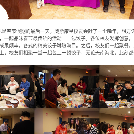
也是春节假期的最后一天。威斯康星校友会赶了一个晚年，想方
，一起品味春节最传统的活动
——
包饺子。各位校友发挥创意，
成果颇丰，各式的精美饺子琳琅满目。之后，校友们一起聚餐，
上，校友们相聚一堂一起包上一顿饺子，无论天南海北，此刻都