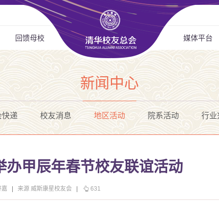
回馈母校
媒体平台
新闻中心
会快递
校友消息
地区活动
院系活动
行业
举办甲辰年春节校友联谊活动
睿嘉
|
来源 威斯康星校友会
|
631