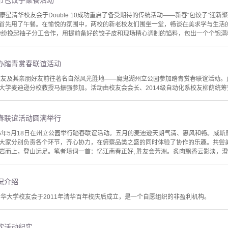
节包饺子聚餐活动
威斯康星清华校友会于Double 10成功重启了备受期待的传统活动——新春“包饺子”
首先用了午餐。在愉悦的氛围中，两校的新老校友们围坐一堂，畅谈在美求学与生活
纷纷挽起袖子分工合作，用提前备好的饺子皮和现场精心调制的馅料，包出一个个饱满精
办踏青赏春联谊活动
0名校友及其亲朋好友前往著名自然风光胜地——魔鬼湖州立公园参加踏青赏春联谊活动。
学麦迪逊分校教授马振强参加。活动由校友会会长、2014级自动化系校友柳荫统筹安排，
春联谊活动圆满举行
25年5月18日在州立公园举行踏春联谊活动。五月的麦迪逊天朗气清、惠风和畅。威
大家分别负责各个环节，齐心协力，在俯察品类之盛的同时体验了协作的乐趣。共尝
岩而上，登山远足。笔者填词一首：忆江南春正好, 胜友会芳洲。炙肉飘香云影淡，澄湖
况介绍
清华大学校友会于2011年清华百年校庆后成立，是一个自愿组织的非盈利机构。
欢活动纪实