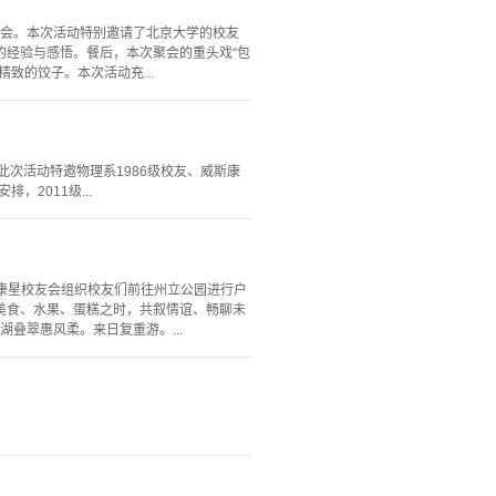
迎新聚会。本次活动特别邀请了北京大学的校友
的经验与感悟。餐后，本次聚会的重头戏“包
致的饺子。本次活动充...
此次活动特邀物理系1986级校友、威斯康
2011级...
斯康星校友会组织校友们前往州立公园进行户
美食、水果、蛋糕之时，共叙情谊、畅聊未
叠翠惠风柔。来日复重游。...