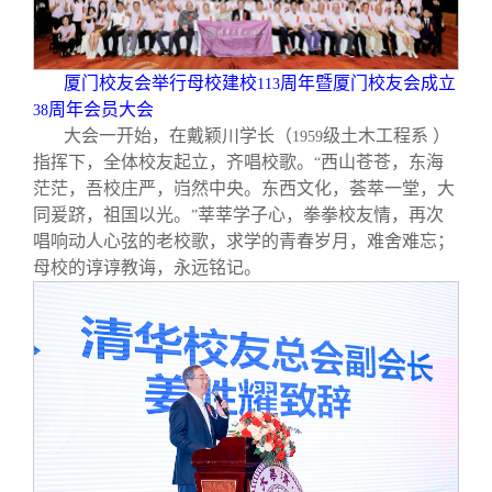
校友文苑
三创大赛
会长致辞
校友讲坛
实用信息
总会章程
厦门校友会举行母校建校
周年暨厦门校友会成立
113
周年会员大会
38
大会一开始，在戴颖川学长（
级土木工程系 ）
1959
校友视界
理事会名单
指挥下，全体校友起立，齐唱校歌。
西山苍苍，东海
“
茫茫，吾校庄严，岿然中央。东西文化，荟萃一堂，大
制度法规
同爰跻，祖国以光。
莘莘学子心，拳拳校友情，再次
”
唱响动人心弦的老校歌，求学的青春岁月，难舍难忘；
母校的谆谆教诲，永远铭记。
联系我们