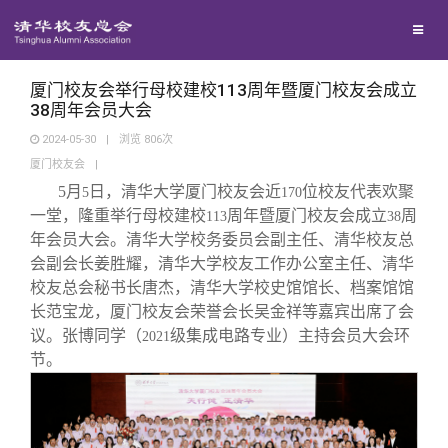
校友联络
回馈母校
地区联络
厦门校友会举行母校建校113周年暨厦门校友会成立
38周年会员大会
2024-05-30
|
浏览
806
次
媒体平台
年级联络
捐赠项目
厦门校友会
|
5
月
日，清华大学厦门校友会近
位校友代表欢聚
5
170
百年清华
院系校友工作
捐赠新闻
《清华校友通讯》
一堂，隆重举行母校建校
周年暨厦门校友会成立
周
113
38
年会员大会。清华大学校务委员会副主任、清华校友总
会副会长姜胜耀，清华大学校友工作办公室主任、清华
校友服务
专业委员会
捐赠纪事
《水木清华》
清华人物
校友总会秘书长唐杰，清华大学校史馆馆长、档案馆馆
长范宝龙，厦门校友会荣誉会长吴金祥等嘉宾出席了会
校友总会
兴趣群体
捐赠方法
我要订阅
清华故事
终身学习
议。张博同学（
级集成电路专业）主持会员大会环
2021
节。
关闭
西南联大校友会
义工计划
新媒体平台
青春风采
信息化服务
总会简介