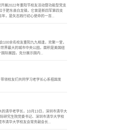
开展2022年重阳节校友活动暨功能型党支
位于肥东县白龙镇，它曾是新四军第四支
，是矢志践行初心使命的一百...
会100余名校友重阳九九相逢，欢聚一堂，
前世界最大的城市中央公园，面积是美国纽
国际展园，充分展示国内...
居，带领校友们共同学习老学长心系祖国发
的清华老学长，10月13日，深圳市清华大
国际研究生院党委书记、深圳市清华大学校
清华大学校友会常务副会长...