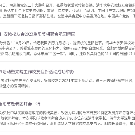
24日，为迎接党的二十大胜利召开，弘扬敬老爱老传统美德，清华大学安徽校友会组织
友们抵达中共合肥党史陈列馆，重温百年党史、传承红色基因。中国共产党合肥历史馆
，是新四军江北抗日指挥部移驻地，也是中共合肥中心县委所在地。中国共产党的一百年
！安徽校友会2023重阳节相聚合肥园博园
分外香！10月23日，恰逢我国农历九月初九，是传统的重阳佳节，清华大学安徽校友
骆岗中央公园，感受城市展园的文化魅力，领略万亩园林的自然风光。合肥园博园是目
原骆岗机场建设而成，总体布局“三区一馆”。同时，还以各具特色的31个国内展园和7个
阳节活动暨来皖工作校友迎新活动成功举办
，为庆贺杨振宁先生百岁诞辰，安徽校友会2021年重阳节活动走进三河古镇杨振宁旧
业坚守的爱国精神。
年重阳节敬老团拜会举行
为弘扬中华民族尊老敬老的传统美德，致敬为深圳的改革开放和特区发展挥洒青春汗水
阳节敬老团拜会，本次重阳节敬老团拜会迎来了90多位在深清华老学长。清华大学深圳
深圳国际研究生院院长欧阳证，深圳清华大学研究院党总支书记、副院长潘泽生，东莞市