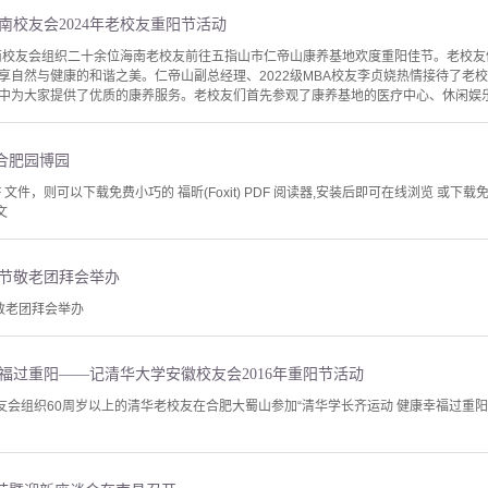
南校友会2024年老校友重阳节活动
海南校友会组织二十余位海南老校友前往五指山市仁帝山康养基地欢度重阳佳节。老校
享自然与健康的和谐之美。仁帝山副总经理、2022级MBA校友李贞娆热情接待了老
中为大家提供了优质的康养服务。老校友们首先参观了康养基地的医疗中心、休闲娱乐、
合肥园博园
文件，则可以下载免费小巧的 福昕(Foxit) PDF 阅读器,安装后即可在线浏览 或下载免费的 
文
重阳节敬老团拜会举办
节敬老团拜会举办
福过重阳——记清华大学安徽校友会2016年重阳节活动
校友会组织60周岁以上的清华老校友在合肥大蜀山参加“清华学长齐运动 健康幸福过重