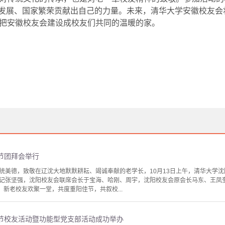
校发展、国家繁荣贡献出自己的力量。未来，清华大学安徽校友
把安徽校友会建设成校友们共同的温暖的家。
阳节团拜会举行
统美德，致敬在辽沈大地默默耕耘、竭诚奉献的老学长，10月13日上午，清华大学沈
记张坚强，沈阳校友会联席会长于宝海、哈刚、周宇，沈阳校友会原会长马东、王凤奎
，新老校友欢聚一堂，共度重阳佳节，共叙校...
阳节校友活动暨功能型党支部活动成功举办