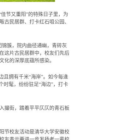
“佳节又重阳”的特殊日子里，为
畈古民居群、打卡红石咀公园、
团锦簇，院内曲径通幽，青砖灰
在这片古民居群中，校友们先后
文化的深厚底蕴所感染。
边且拥有千米“海岸”。如今每逢
个时髦，纷纷驻足“海边”，打卡
入撮街，踏着平平仄仄的青石板
阳节校友活动是清华大学安徽校
校友表示要进一步发扬老一辈校