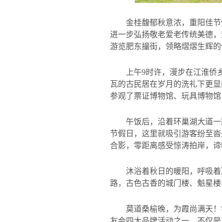
金桂馥郁秋意浓，重阳佳节
进一步弘扬敬老爱老传统美德，
游览肥东撮街，领略熠熠生辉的
上午
9
时许，漫步在江淮侨
瓦的古民居在岁月的洗礼下更显
参观了票证博物馆、玩具博物馆
午饭后，沿着环巢湖大道一
节假日，这里就吸引游客纷至沓
合影，零距离感受惊涛拍岸，谛
沐浴着秋日的暖阳，呼吸着
路，古色古香的城门楼、魁星楼
莫道桑榆晚，为霞尚满天！
友会四大品牌活动之一，不仅是