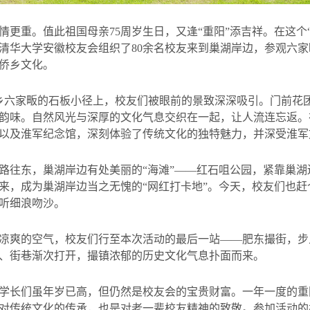
情更重。值此祖国母亲
75
周岁生日，又逢“重阳”添吉祥。在这个
清华大学安徽校友会组织了
80
余名校友来到巢湖岸边，参观六家
侨乡文化。
乡六家畈的石板小径上，校友们被眼前的景致深深吸引。门前花
韵味。自然风光与深厚的文化气息交织在一起，让人流连忘返。
以及淮军纪念馆，深刻体验了传统文化的独特魅力，并深受淮军
路往东，巢湖岸边有处美丽的“海滩”——红石咀公园，紧靠巢湖
来，成为巢湖岸边当之无愧的“网红打卡地”。今天，校友们也赶
听细浪吻沙。
凉爽的空气，校友们行至本次活动的最后一站——肥东撮街，步
、街巷渐次打开，撮镇浓郁的历史文化气息扑面而来。
学长们虽年岁已高，但仍然是校友会的宝贵财富。一年一度的重
对传统文化的传承，也是对老一辈校友精神的致敬。参加活动的