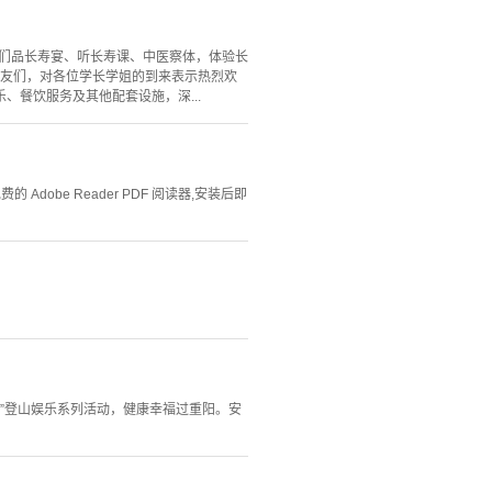
友们品长寿宴、听长寿课、中医察体，体验长
校友们，对各位学长学姐的到来表示热烈欢
餐饮服务及其他配套设施，深...
Adobe Reader PDF 阅读器,安装后即
阳”登山娱乐系列活动，健康幸福过重阳。安