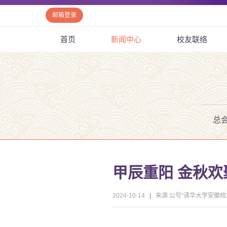
邮箱登录
首页
新闻中心
校友联络
总
甲辰重阳 金秋欢
2024-10-14
|
来源 公号“清华大学安徽校友