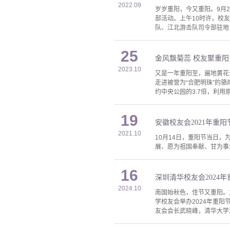
2022.09
岁岁重阳，今又重阳。9月
部活动。上午10时许，校
队、江北游击队司令部驻地
25
金风飘菊蕊 校友聚重阳
2023.10
又是一年重阳至，遍地黄花
走进被誉为“合肥明珠”的
约中央公园的3.7倍，利用
19
安徽校友会2021年重
2021.10
10月14日，重阳节当日
展、愿为祖国奉献、甘为事
16
深圳清华校友会2024
2024.10
南国始秋色，佳节又重阳。
学校友会举办2024年重
友会会长武晓峰，清华大学