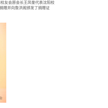
阳校友会原会长王凤奎代表沈阳校
捐赠并向詹洪阁颁发了捐赠证