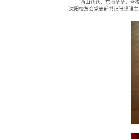
“西山苍苍，东海茫茫，吾
沈阳校友会党支部书记张坚强主