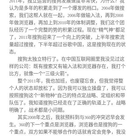
年，独立运营的搜狗发展速度非常快，为什么？我
2011
认为是多年的积累走到了一个爆发的档口。
年做搜
2004
索，我们这帮人就在一起，
年做输入法，再到
2006
2008
年做浏览器，再加上到
年的体制调整，我们这个团
2010
队经历了一个完整的势的积累过程。现在“精气神”都足
了，
年搜狗迎来了一个向上的突破，上半年搜索流
2011
量超过搜搜，下半年超过谷歌中国，这是搜狗现在的状
态。
搜狗太独立特行了。在中国互联网圈里我没见过这
样的公司：既有搜索又有输入法和浏览器存在，我打个
比方，就像一个“三级火箭”。
整个
年，我也加班，也废寝忘食，但我觉得整
2011
个人的状态却放松了。因为我可以独立操盘了，我可以
按照搜狗这个“新物种”自己的特点定战略、定组织和带
队伍了。我知道搜狗已经走在了正确的轨道上了。战略
明确了，战术都是小问题。
其实
年之后，我就预料到与
的冲突迟早会发
2008
360
生。
的下一个重点是浏览器，浏览器也是搜狗的一
360
个重点，双方如果不能够合作的话就肯定会竞争，我没