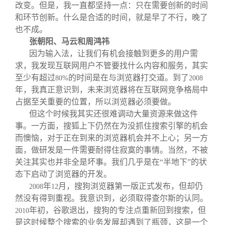
改变。但是，我一直都坚持一点：只在需要创新的时间
和环节创新。什么是合适的时间，就是早了不行，晚了
也不成。
张朝阳、马云和周鸿祎
因为输入法，让我们有机会接触到更多的用户需
求，我发现互联网用户不管要找什么内容和服务，其实
至少有超过
的时间是在与浏览器打交道。到了
80%
2008
年，我真正意识到，未来浏览器将在互联网竞争格局中
占据至关重要的位置，所以浏览器必须要做。
但这个时候我其实还很难调动大量资源来做这件
事。一方面，搜狐上下仍然在为没抓住搜索引擎的机会
而懊恼，对于正在到来的浏览器机会并不上心；另一方
面，做研发是一件需要耐得住寂寞的事情。当然，不被
关注其实也并非全是坏事。我们几乎是在“半地下”的状
态下启动了浏览器的开发。
年
月，搜狗浏览器第一版正式发布，但却仍
2008
12
然没有得到重视。我意识到，必须取得查尔斯的认同。
年初，谷歌退出，搜狗的专注点重新回到搜索，但
2010
是这时候整个搜索的业务发展却遇到了瓶颈，这是一个