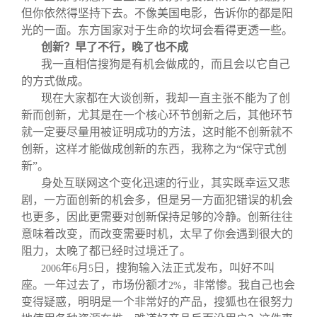
但你依然得坚持下去。不像美国电影，告诉你的都是阳
光的一面。东方国家对于生命的坎坷会看得更透一些。
创新？早了不行，晚了也不成
我一直相信搜狗是有机会做成的，而且会以它自己
的方式做成。
现在大家都在大谈创新，我却一直主张不能为了创
新而创新，尤其是在一个核心环节创新之后，其他环节
就一定要尽量用被证明成功的方法，这时能不创新就不
创新，这样才能做成创新的东西，我称之为“保守式创
新”。
身处互联网这个变化迅速的行业，其实既幸运又悲
剧，一方面创新的机会多，但是另一方面犯错误的机会
也更多，因此更需要对创新保持足够的冷静。创新往往
意味着改变，而改变需要时机，太早了你会遇到很大的
阻力，太晚了都已经时过境迁了。
年
月
日，搜狗输入法正式发布，叫好不叫
2006
6
5
座。一年过去了，市场份额才
，非常惨。我自己也会
2%
变得疑惑，明明是一个非常好的产品，搜狐也在很努力