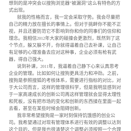
想到的是冲突会以搜狗浏览器“被漏洞”这么有特色的方
式出现。
就我的性格而言，我一定会采取守势。我会尽量把
自己的精力放在擅长的事情上。但对于挑衅你不能不正
视，并且还要防范它不影响到你和你的同事们的信仰和
理念。我相信
年大家的碰撞会更激烈，既然到了这
2012
个节点，躲又躲不开，你就得逼着自己去补课，让自己
有足够的心理准备去应对这种事，企业必须有枪有武
器，得自己强大。
说到补课，
年，我逼着自己静下心来认真思考
2011
企业的管理。比如如何让搜狗更具活力和冲劲。之前，
搜狗是参照搜狐的考核体系，需要进行指标的对比，对
于大公司而言，这样的管理很科学，但是我明显感到对
于一家高速成长的创新公司再这样管理就会显得太理性
和死板，没有把市场的变化和创新的东西揉在里面一起
去看，甚至在某些时候会阻碍创新。
我非常希望搜狗是一家时刻保持饥饿感的创业公
司。我希望通过对现有管理体系进行有效的调整以达到
这个目的，但是我也很清楚这个调整必须按照一个合理