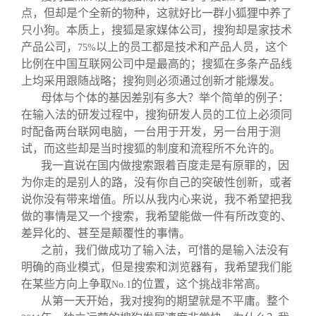
点，但却是个全新的物种，这就好比一群小狐狸中养了
只小狗。本质上，搜狐是家媒体公司，搜狗却是家技术
产品公司，
以上的员工都是技术和产品人员，这个
75%
比例在中国互联网公司中是最高的；搜狐在多条产品线
上均采用跟随战略；搜狗则必须通过创新才能爆发。
母体与个体的基因差别有多大？举个简单的例子：
在输入法的研发过程中，搜狗研发人员的工位上必须同
时配备两台联网电脑，一台用于开发，另一台用于测
试，而这些却是当时搜狐的制度和流程所不允许的。
我一直说在国内做搜索跟着百度走是有原罪的，因
为你走的是别人的路，没有你自己的突破性创新，或者
说你没有带来增值。所以从我内心来说，我不希望把我
做的事情是又一个搜索，我希望能做一件有所改变的、
差异化的、甚至是颠覆性的事情。
之前，我们做成功了输入法，可惜的是输入法没有
明确的商业模式，但是搜索和浏览器有，我希望我们能
在某些方向上争取
的位置，这个挑战非常高。
No.1
从第一天开始，我对搜狗的期望就是不平庸。整个