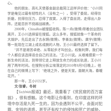
校友文苑
三创大赛
会长致辞
心。
他的朋友、高礼天使基金副总裁简江这样评价他：“小川同
学是俺见过最有韧性的人（没有之一），受得了委屈，经得住
校友讲坛
实用信息
总会章程
折磨，抗得住压力，忍得了寂寞，入得了盘丝洞，走得出八卦
阵，还能百折不挠越战越勇。”
2000
年，
ChinaRen
被搜狐收购，陈一舟
(
微博
)
带着创业团队
校友视界
理事会名单
离开，王小川选择留在搜狐。这么多年，搜狐就像一个革命的
大熔炉，先后走出了古永锵
(
微博
)
、李善友
(
微博
)
、龚宇
(
微博
)
等一批现在江湖上成名成腕的人物，王小川最终选择了留下。
制度法规
“并不是艰苦卓绝、从零起步才叫创业。权衡利弊，我们每
个人都应该选择适合自己的活法。”王小川说。从艰难摸索一个
新生命的活法，到带领它走上释放生命力的成长轨道，王小川
联系我们
用了两年时间。在搜狗分拆尘埃落定的
2010
年
8
月
9
日晚上，他
在自己的微博上写下：“绝境之外，便是天堂。面朝大海，春暖
花开。”
那一年，王小川
32
岁。
文
/
张睿，冬树
【
报道】最近，我重看了《贫民窟的百万富
TechWeb
翁》，很有感触。这个电影让你看到，在印度这样的环
境中存活是九死一生的，因为会遇到不公平，会面对犯
罪、金钱的诱惑，甚至还有权力的侵蚀和死亡的威胁，