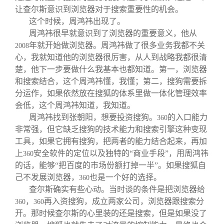
让查尔斯意识到浏览器对于搜索重要性的机会。
这个时候，周鸿祎出现了。
周鸿祎很早就意识到了浏览器的重要意义，他从
年就开始做浏览器。周鸿祎做了很多业务我都不关
2008
心，我就知道他的浏览器很厉害，从人到战略我都很清
楚，他下一步要做什么我基本也都知道。第一，浏览器
和搜索结合，这个周鸿祎懂，我懂；第二，搜狗需要拆
分运作，如果依然放在搜狐的体系里做一体化管理效率
会低，这个周鸿祎知道，我知道。
周鸿祎找到张朝阳，想要投资搜狗。
的入口能力
360
非常强，但它缺乏搜狗的技术能力和搜索引擎这种变现
工具，如果它拥有搜狗，把两者的能力结合起来，再加
上
安全软件的定位以及独特的“商业手段”，用周鸿祎
360
的话，能够“把百度的市场份额打掉一半”。如果搜狐自
己不发展浏览器，
也是一个好的选择。
360
查尔斯确实有些心动。当时谈的条件是把浏览器给
，
再入资搜狗，成立两家公司，浏览器跟搜索分
360
360
开。那时候查尔斯的心里装的还是搜索，但是如果没了