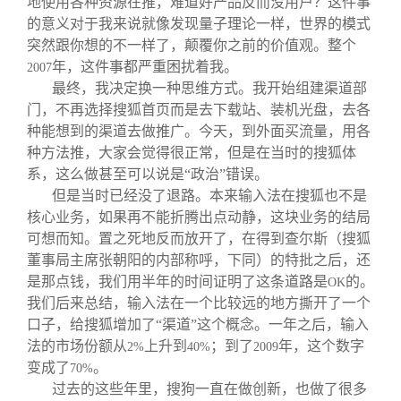
地使用各种资源在推，难道好产品反而没用户？这件事
的意义对于我来说就像发现量子理论一样，世界的模式
突然跟你想的不一样了，颠覆你之前的价值观。整个
年，这件事都严重困扰着我。
2007
最终，我决定换一种思维方式。我开始组建渠道部
门，不再选择搜狐首页而是去下载站、装机光盘，去各
种能想到的渠道去做推广。今天，到外面买流量，用各
种方法推，大家会觉得很正常，但是在当时的搜狐体
系，这么做甚至可以说是“政治”错误。
但是当时已经没了退路。本来输入法在搜狐也不是
核心业务，如果再不能折腾出点动静，这块业务的结局
可想而知。置之死地反而放开了，在得到查尔斯（搜狐
董事局主席张朝阳的内部称呼，下同）的特批之后，还
是那点钱，我们用半年的时间证明了这条道路是
的。
OK
我们后来总结，输入法在一个比较远的地方撕开了一个
口子，给搜狐增加了“渠道”这个概念。一年之后，输入
法的市场份额从
上升到
；到了
年，这个数字
2%
40%
2009
变成了
。
70%
过去的这些年里，搜狗一直在做创新，也做了很多