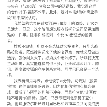
浏览器，搜狐也就失去了对流量的控制能力，最终也会
丧失在（与
的）合资公司中的话语权，我觉得这样
360
的合作对于搜狐不公平。此外，我对
独特的“商业手
360
段”也不是很认可。
我希望的结果是对搜狗进行体制上的调整，让它更
具活力。但是，这个阶段想说服老板拆分公司是更加困
难的一件事。除非你能找到一个比
更理想的投资
360
者。
搜狐不缺钱，所以不会选择财务投资者，只能选战
略投资者。既然搜狗迎来了他的临界点，你就必须做出
选择，就像闺女大了，必须找个老公嫁了。所以我决定
主动出击，其实能选择的也不多，巨头就那么几个，腾
讯、百度跟搜狐的竞争关系太强，阿里巴巴会是一个选
择。
我去杭州见马云，跟他谈了
分钟。马云对（投资
40
搜狗）这件事情很感兴趣，因为他相信搜狗有机会做
成，做成了与阿里的利益不冲突，而且符合他“让百度
睡不着觉”的目标。最终，马云专程到北京见了查尔
斯，他说服查尔斯通过阿里巴巴和云锋基金共同投资搜