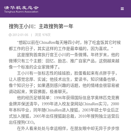
校友联络
回馈母校
地区联络
搜狗王小川：主政搜狗第一年
2012-01-05
|
浏览
978
次
“想起以前在
ChinaRen
每天睡四小时，除了吃盒饭其它时候
媒体平台
年级联络
捐赠项目
都工作的日子，其实这样的工作是最幸福的，因为喜欢。”
这是搜狗首席执行官王小川的一条微博。年终岁末，他的
百年清华
微博只有三个主题：回忆、励志、推广自家产品，这倒越来越
院系校友工作
捐赠新闻
《清华校友通讯》
像一个标准的企业家微博了。
王小川有一张标志性的娃娃脸，脸蛋看起来有点胖乎乎，
校友服务
专业委员会
捐赠纪事
《水木清华》
清华人物
让人感觉忠厚、实诚；他技术出生，爱读书，知识储备也够，
像个知识分子；如果遇到感兴趣的话题，他的情绪会很容易被
调动起来，笑容拂面，极善聊天。
校友总会
兴趣群体
捐赠方法
我要订阅
清华故事
终身学习
他的经历足够简单：
1996
年获得国际信息学奥林匹克竞赛
金牌并保送清华，
1999
年进入校友录网站
ChinaRen
实习，
2000
年本科毕业，同年随
ChinaRen
进入搜狐，
2003
年硕士毕业后正
关闭
西南联大校友会
义工计划
新媒体平台
青春风采
信息化服务
总会简介
式加入搜狐，
2005
年出任搜狐副总裁，
2010
年搜狗独立运营后
出任搜狗
CEO
。
在外人看来处处与幸运相伴，在朋友眼中却无异于步步惊