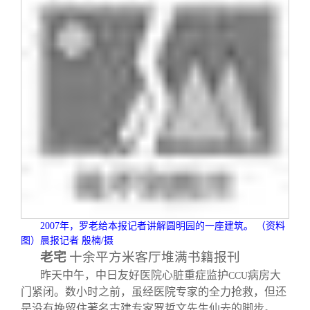
校友文苑
三创大赛
会长致辞
校友讲坛
实用信息
总会章程
校友视界
理事会名单
制度法规
联系我们
2007
年，罗老给本报记者讲解圆明园的一座建筑。
（资料
图）晨报记者 殷楠
/
摄
老宅
十余平方米客厅堆满书籍报刊
昨天中午，中日友好医院心脏重症监护
病房大
CCU
门紧闭。数小时之前，虽经医院专家的全力抢救，但还
是没有挽留住著名古建专家罗哲文先生仙去的脚步。