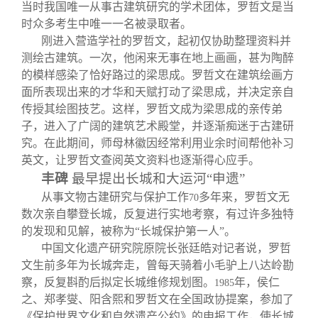
当时我国唯一从事古建筑研究的学术团体，罗哲文是当
时众多考生中唯一一名被录取者。
刚进入营造学社的罗哲文，起初仅协助整理资料并
测绘古建筑。一次，他闲来无事在地上画画，甚为陶醉
的模样感染了恰好路过的梁思成。罗哲文在建筑绘画方
面所表现出来的才华和天赋打动了梁思成，并决定亲自
传授其绘图技艺。这样，罗哲文成为梁思成的亲传弟
子，进入了广阔的建筑艺术殿堂，并逐渐痴迷于古建研
究。在此期间，师母林徽因经常利用业余时间帮他补习
英文，让罗哲文查阅英文资料也逐渐得心应手。
丰碑
最早提出长城和大运河“申遗”
从事文物古建研究与保护工作
多年来，罗哲文无
70
数次亲自攀登长城，反复进行实地考察，有过许多独特
的发现和见解，被称为“长城保护第一人”。
中国文化遗产研究院原院长张廷皓对记者说，罗哲
文生前多年为长城奔走，曾每天骑着小毛驴上八达岭勘
察，反复斟酌后拟定长城维修规划图。
年，侯仁
1985
之、郑孝燮、阳含熙和罗哲文在全国政协提案，参加了
《保护世界文化和自然遗产公约》的申报工作，使长城