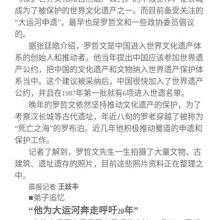
成为了被保护的世界文化遗产之一。而目前备受关注的
“大运河申遗”，最早也是罗哲文和一些政协委员倡议
的。
据张廷皓介绍，罗哲文是中国进入世界文化遗产体
系的创始人和推动者。他当年提出中国应该参加世界遗
产公约，把中国的文化遗产和文物纳入世界遗产保护体
系当中。这个建议被采纳后，中国很快加入了世界遗产
公约，并且在
年第一批就有
项进入世遗名单。
1987
6
晚年的罗哲文依然坚持推动文化遗产的保护，为了
考察汉长城等古代遗址，年近八旬的罗老穿越了被称为
“死亡之海”的罗布泊。近几年他积极推动蜀道的申遗和
保护工作。
记者了解到，罗哲文先生一生拍摄了大量文物、古
建筑、遗址遗存的照片，目前这些照片资料正在整理之
中。
晨报记者
王歧丰
■弟子追忆
“他为大运河奔走呼吁
年”
20