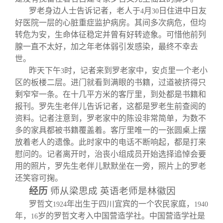
罗老身边人士告诉记者，老人于
月
日住进中日友
4
30
好医院一层的心脏重症监护病房。其间多次病危，但均
转危为安，生命体征稳定并曾有好转迹象。可惜他前列
腺一直不太好，加之年老体弱引发感染，最终不幸去
世。
昨天下午
时，记者来到罗老家中，安贞里一个老小
3
区的板楼二层。进门就看到满眼的书籍，过道被挤得只
剩窄窄一条。在十几平方米的客厅里，到处都是书籍和
报刊。罗先生老伴儿告诉记者，这都是罗老生前查阅的
资料。记者注意到，罗老家中的陈设非常简单，为数不
多的家具都被书籍覆盖着。客厅里唯一的一张圆桌上摆
放着老人的遗像。此时家中的电话不断响起，都是打来
慰问的。记者离开时，治丧小组成员开始选择追悼会要
用的照片，罗先生老伴儿默默坐在一旁，照片上的罗老
还笑容可掬。
经历
师从梁思成 英语老师是林徽因
罗哲文
年出生于四川宜宾的一个农民家庭，
1924
1940
年，
岁的罗哲文考入中国营造学社。中国营造学社是
16