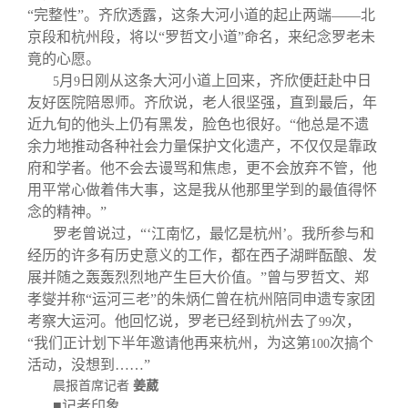
“完整性”。齐欣透露，这条大河小道的起止两端——北
京段和杭州段，将以“罗哲文小道”命名，来纪念罗老未
竟的心愿。
月
日刚从这条大河小道上回来，齐欣便赶赴中日
5
9
友好医院陪恩师。齐欣说，老人很坚强，直到最后，年
近九旬的他头上仍有黑发，脸色也很好。“他总是不遗
余力地推动各种社会力量保护文化遗产，不仅仅是靠政
府和学者。他不会去谩骂和焦虑，更不会放弃不管，他
用平常心做着伟大事，这是我从他那里学到的最值得怀
念的精神。”
罗老曾说过，“‘江南忆，最忆是杭州’。我所参与和
经历的许多有历史意义的工作，都在西子湖畔酝酿、发
展并随之轰轰烈烈地产生巨大价值。”曾与罗哲文、郑
孝燮并称“运河三老”的朱炳仁曾在杭州陪同申遗专家团
考察大运河。他回忆说，罗老已经到杭州去了
次，
99
“我们正计划下半年邀请他再来杭州，为这第
次搞个
100
活动，没想到……”
晨报首席记者
姜葳
■记者印象