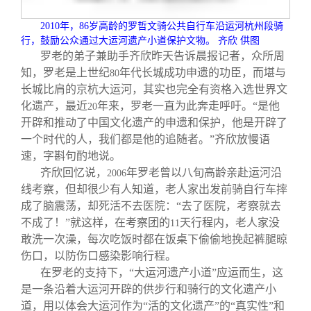
2010
年，
86
岁高龄的罗哲文骑公共自行车沿运河杭州段骑
行，鼓励公众通过大运河遗产小道保护文物。
齐欣 供图
罗老的弟子兼助手齐欣昨天告诉晨报记者，众所周
知，罗老是上世纪
年代长城成功申遗的功臣，而堪与
80
长城比肩的京杭大运河，其实也完全有资格入选世界文
化遗产，最近
年来，罗老一直为此奔走呼吁。“是他
20
开辟和推动了中国文化遗产的申遗和保护，他是开辟了
一个时代的人，我们都是他的追随者。”齐欣放慢语
速，字斟句酌地说。
齐欣回忆说，
年罗老曾以八旬高龄亲赴运河沿
2006
线考察，但却很少有人知道，老人家出发前骑自行车摔
成了脑震荡，却死活不去医院：“去了医院，考察就去
不成了！”就这样，在考察团的
天行程内，老人家没
11
敢洗一次澡，每次吃饭时都在饭桌下偷偷地挽起裤腿晾
伤口，以防伤口感染影响行程。
在罗老的支持下，“大运河遗产小道”应运而生，这
是一条沿着大运河开辟的供步行和骑行的文化遗产小
道，用以体会大运河作为“活的文化遗产”的“真实性”和