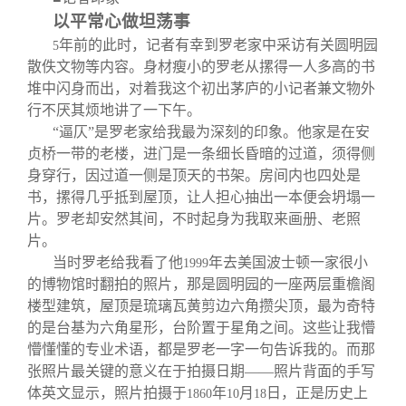
以平常心做坦荡事
年前的此时，记者有幸到罗老家中采访有关圆明园
5
散佚文物等内容。身材瘦小的罗老从摞得一人多高的书
堆中闪身而出，对着我这个初出茅庐的小记者兼文物外
行不厌其烦地讲了一下午。
“逼仄”是罗老家给我最为深刻的印象。他家是在安
贞桥一带的老楼，进门是一条细长昏暗的过道，须得侧
身穿行，因过道一侧是顶天的书架。房间内也四处是
书，摞得几乎抵到屋顶，让人担心抽出一本便会坍塌一
片。罗老却安然其间，不时起身为我取来画册、老照
片。
当时罗老给我看了他
年去美国波士顿一家很小
1999
的博物馆时翻拍的照片，那是圆明园的一座两层重檐阁
楼型建筑，屋顶是琉璃瓦黄剪边六角攒尖顶，最为奇特
的是台基为六角星形，台阶置于星角之间。这些让我懵
懵懂懂的专业术语，都是罗老一字一句告诉我的。而那
张照片最关键的意义在于拍摄日期——照片背面的手写
体英文显示，照片拍摄于
年
月
日，正是历史上
1860
10
18