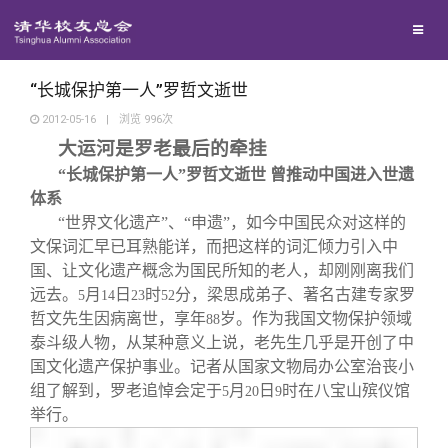
校友联络
回馈母校
地区联络
“长城保护第一人”罗哲文逝世
2012-05-16
|
浏览
996
次
大运河是罗老最后的牵挂
媒体平台
年级联络
捐赠项目
“长城保护第一人”罗哲文逝世 曾推动中国进入世遗
体系
百年清华
院系校友工作
捐赠新闻
《清华校友通讯》
“世界文化遗产”、“申遗”，如今中国民众对这样的
文保词汇早已耳熟能详，而把这样的词汇倾力引入中
校友服务
国、让文化遗产概念为国民所知的老人，却刚刚离我们
专业委员会
捐赠纪事
《水木清华》
清华人物
远去。
月
日
时
分，梁思成弟子、著名古建专家罗
5
14
23
52
哲文先生因病离世，享年
岁。作为我国文物保护领域
88
校友总会
兴趣群体
捐赠方法
我要订阅
清华故事
终身学习
泰斗级人物，从某种意义上说，老先生几乎是开创了中
国文化遗产保护事业。记者从国家文物局办公室治丧小
组了解到，罗老追悼会定于
月
日
时在八宝山殡仪馆
关闭
西南联大校友会
义工计划
新媒体平台
青春风采
信息化服务
总会简介
5
20
9
举行。