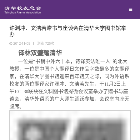
校友联络
回馈母校
地区联络
许渊冲、文洁若赠书与座谈会在清华大学图书馆举
办
2012-11-05
|
浏览
725
次
媒体平台
年级联络
捐赠项目
译林双璧耀清华
一位是“书销中外六十本，诗译英法唯一人”的北大
百年清华
院系校友工作
捐赠新闻
《清华校友通讯》
教授，一位是中国个人翻译日文作品字数最多的女翻译
家，在清华大学图书馆迎来百年馆庆之际，同为外语系
校友的两位翻译家许渊冲、文洁若先生，于
月
日上
校友服务
专业委员会
捐赠纪事
《水木清华》
清华人物
11
2
午
：
联袂在文科图书馆探微会议室举办了赠书与座
10
30
谈会，清华外语系的广大师生踊跃参加，会议室内座无
校友总会
兴趣群体
捐赠方法
我要订阅
清华故事
终身学习
虚席。
关闭
西南联大校友会
义工计划
新媒体平台
青春风采
信息化服务
总会简介