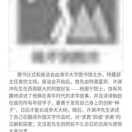
校友文苑
三创大赛
会长致辞
校友讲坛
实用信息
总会章程
校友视界
理事会名单
制度法规
联系我们
赠书仪式和座谈会由清华大学图书馆主办，特藏部
主任袁欣主持。座谈会开始后，首先由特邀嘉宾、许渊
冲先生在西南联大的同窗好友——杨振宁院士，饶有风
趣地讲述了他俩在青年时代的求学故事，并且谆谆勉励
在座的所有年轻学子，要善于发现自己身上的创新“种
子”，日后才能长成参天大树。随后，许渊冲先生讲述
了自己在翻译外国文学作品时，对“求真”抑或“求美”的
见解和探索；文洁若先生则把前不久访日的见闻与感悟
大家分享。