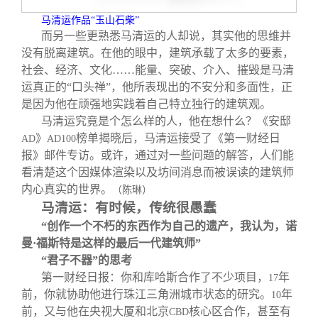
马清运作品“玉山石柴”
而另一些更熟悉马清运的人却说，其实他的思维并
没有脱离建筑。在他的眼中，建筑承载了太多的要素，
社会、经济、文化……能量、突破、介入、摧毁是马清
运真正的“口头禅”，他所表现出的不安分和多面性，正
是因为他在顽强地实践着自己特立独行的建筑观。
马清运究竟是个怎么样的人，他在想什么？《安邸
》
榜单揭晓后，马清运接受了《第一财经日
AD
AD100
报》邮件专访。或许，通过对一些问题的解答，人们能
看清楚这个因媒体渲染以及坊间消息而被误读的建筑师
内心真实的世界。
（陈琳）
马清运：有时候，传统很愚蠢
“创作一个不朽的东西作为自己的遗产，我认为，诺
曼·福斯特是这样的最后一代建筑师”
“君子不器”的思考
第一财经日报：你和库哈斯合作了不少项目，
年
17
前，你就协助他进行珠江三角洲城市状态的研究。
年
10
前，又与他在央视大厦和北京
核心区合作，甚至有
CBD