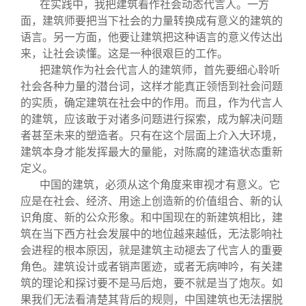
在实践中，我把建筑看作社会动态代言人。一方
面，建筑师要把当下社会的力量转换成有意义的建筑的
语言。另一方面，他要让建筑把这种语言的意义传达出
来，让社会读懂。这是一种很艰巨的工作。
把建筑作为社会代言人的建筑师，首先要细心聆听
社会各种力量的潜台词，这样才能真正领悟到社会问题
的实质，确定建筑在社会中的作用。而且，作为代言人
的建筑，应该敢于对诸多问题进行探索，成为解决问题
者甚至未来的塑造者。只有在这个层面上介入大环境，
建筑本身才能发挥最大的量能，对陈腐的建造状态重新
定义。
中国的建筑，必须从这个角度来审视才有意义。它
应是在社会、经济、用途上创造新的价值组合、新的认
识角度、新的公众形象。和中国现在的新建筑相比，建
筑在当下西方社会发展中的地位越来越低，无法影响社
会进程的根本原因，就是建筑主动褪去了代言人的重要
角色。建筑设计或者销声匿迹，或者无病呻吟，有关建
筑的理论和探讨要不是马后炮，要不就是当了炮灰。如
果我们无法看清楚其背后的规则，中国建筑也无法摆脱