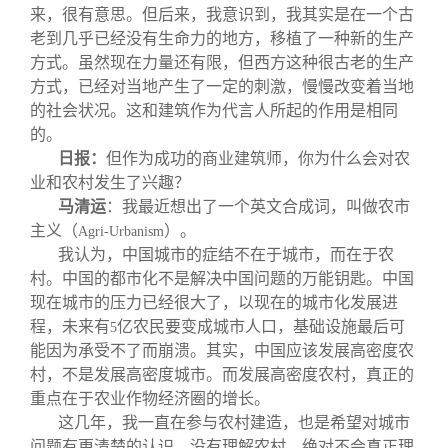
来，很有意思。但后来，我意识到，我其实是在一个古
老到几乎已经没有生命力的地方，移植了一种新的生产
方式。虽然现在力量还有限，但西方这种很古老的生产
方式，已经对当地产生了一定的刺激，慢慢改变着当地
的社会状况。这和建筑作为代言人所起的作用是相同
的。
日报：
但作为成功的商业建筑师，你为什么会对农
业和农村发生了兴趣？
马清运
：我最近想出了一个英文合成词，叫做农市
主义（
）。
Agri-Urbanism
我认为，中国城市的症结不在于城市，而在于农
村。中国的都市化不是解决中国问题的万能钥匙。中国
现在城市的压力已经很大了，以现在的城市化发展进
程，未来有
亿农民要变成城市人口，基础设施最后可
5
能因为承受不了而崩溃。其实，中国应该发展高密度农
村，不是发展高密度城市。而发展高密度农村，真正的
重点在于农业作物经济圈的增长。
这几年，我一直在参与农村建造，也是希望对城市
问题有更清楚的认识。没有理解农村，绝对不会真正理