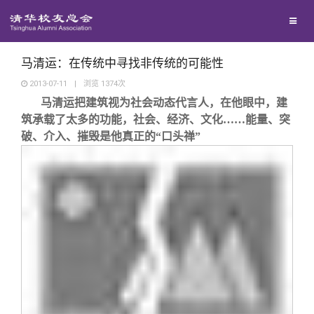
校友联络
回馈母校
地区联络
马清运：在传统中寻找非传统的可能性
2013-07-11
|
浏览
1374
次
马清运把建筑视为社会动态代言人，在他眼中，建
媒体平台
年级联络
捐赠项目
筑承载了太多的功能，社会、经济、文化……能量、突
破、介入、摧毁是他真正的“口头禅”
百年清华
院系校友工作
捐赠新闻
《清华校友通讯》
校友服务
专业委员会
捐赠纪事
《水木清华》
清华人物
校友总会
兴趣群体
捐赠方法
我要订阅
清华故事
终身学习
关闭
西南联大校友会
义工计划
新媒体平台
青春风采
信息化服务
总会简介