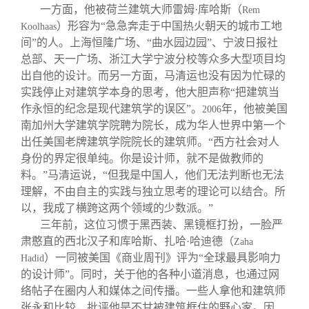
一方面，他被荷兰建筑大师雷姆·库哈斯（
Rem
）形容为“急急奔走于中国热火朝天的城市工地
Koolhaas
间”的人。上海恒隆广场、“曲水园边园”、宁波日报社
总部、天一广场、浙江大学宁波分校等众多大型项目均
出自他的设计。而另一方面，马清运也没有因为忙碌的
实践停止对建筑学本身的思考，他大胆声称“把建筑当
作永恒的纪念是现代建筑学的误区”。
年，他被美国
2006
南加州大学建筑学院聘为院长，成为华人世界中第一个
出任美国老牌建筑学院院长的建筑师。“西方社会对人
身份的界定很单纯。你是设计师，就不是做教师的
料。”马清运说，“但我是中国人，他们无法判断也无法
理解，不由自主的实践与独立思考的理论可以结合。所
以，我成了横跨这两个领域的少数派。”
三年前，这位习惯于黑西装、黑镜框打扮，一脸严
肃憨直的西北汉子和库哈斯、扎哈·哈迪德（
Zaha
）一同被美国《商业周刊》评为“全球最具影响力
Hadid
的设计师”。同时，关于他的各种小道消息，也通过网
络帖子在圈内人和媒体之间传播。一些人拿他和建筑师
张永和比较，批评他是不甘被建筑框住的野心家。因