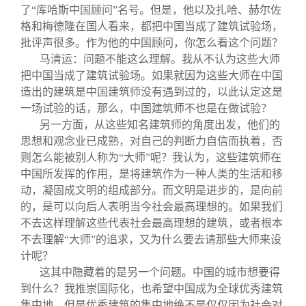
了“库哈斯中国顾问”名号。但是，他以及扎哈、赫尔佐
格和梅德隆在国人看来，都把中国当成了建筑试验场，
批评声很多。作为他的中国顾问，你怎么看这个问题？
马清运：问题不能这么理解。我从不认为这些大师
把中国当成了建筑试验场。如果就因为这些大师在中国
造出的建筑是中国建筑师没有遇到过的，以此认定这是
一场试验的话，那么，中国建筑师不也是在做试验？
另一方面，从这些知名建筑师的角度出发，他们的
思想和观念业已成熟，对自己的判断力自信而执着，否
则怎么能被别人称为“大师”呢？我认为，这些建筑师在
中国所发挥的作用，是将建筑作为一种人类的生活和移
动，凝固成文明的组成部分。而文明是进步的，是向前
的，是可以向后人表明当今社会最高理想的。如果我们
不去这样理解这些代表社会最高理想的建筑，或者根本
不去理解“大师”的追求，又为什么要去请那些大师来设
计呢？
这其中隐藏着的是另一个问题。中国的城市想要得
到什么？我推崇国际化，也希望中国成为全球优秀建筑
集中地。但是优秀建筑的集中地绝不是仅仅因为社会对