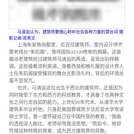
校友文苑
三创大赛
会长致辞
校友讲坛
实用信息
总会章程
马清运认为，建筑师要细心聆听社会各种力量的潜台词 摄
校友视界
理事会名单
影记者
/
高育文
上海朱家角尚都里，近百位建筑师、室内设计师齐
聚老戏台“朱玑阁”，等待国际
榜单的揭幕。这座
AD100
制度法规
徽派老建筑经过建筑师马清运的再造，呈现出别样格
调。这些操着流利英语、身着西装和晚礼服的设计界人
士在朱玑阁接受耀目的舞台光影洗礼时，背后的环境丝
联系我们
毫不显突兀。
也许，马清运这位出生于西北的建筑师，正是因为
同时接受了东方和西方的科班教育，才具备了在两种文
化之间行走自如的能力。上世纪
年代末，从清华大学
80
建筑系毕业的他，只身赴美国费城宾夕法尼亚大学攻读
硕士学位，曾一度怀疑自己在中国所受的教育。“我画
的透视没人能比，老师却骂我没思想。”而如今，他却
凭借这种特殊的背景，成为西方建筑界的异数。