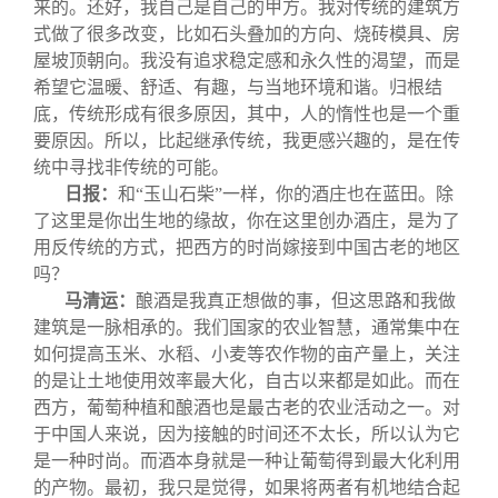
来的。还好，我自己是自己的甲方。我对传统的建筑方
式做了很多改变，比如石头叠加的方向、烧砖模具、房
屋坡顶朝向。我没有追求稳定感和永久性的渴望，而是
希望它温暖、舒适、有趣，与当地环境和谐。归根结
底，传统形成有很多原因，其中，人的惰性也是一个重
要原因。所以，比起继承传统，我更感兴趣的，是在传
统中寻找非传统的可能。
日报：
和“玉山石柴”一样，你的酒庄也在蓝田。除
了这里是你出生地的缘故，你在这里创办酒庄，是为了
用反传统的方式，把西方的时尚嫁接到中国古老的地区
吗？
马清运：
酿酒是我真正想做的事，但这思路和我做
建筑是一脉相承的。我们国家的农业智慧，通常集中在
如何提高玉米、水稻、小麦等农作物的亩产量上，关注
的是让土地使用效率最大化，自古以来都是如此。而在
西方，葡萄种植和酿酒也是最古老的农业活动之一。对
于中国人来说，因为接触的时间还不太长，所以认为它
是一种时尚。而酒本身就是一种让葡萄得到最大化利用
的产物。最初，我只是觉得，如果将两者有机地结合起