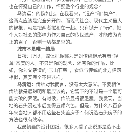
也在怀疑自己的工作，怀疑整个行业的观念？
马清运：的确如此。在我看来，“遗产”和“物产”，
这两点应该是完全分开的。而现代社会、现代主义最大
的祸根，就是把两者搅和在一起。只有抛开了“器”，把
个人对社会的影响力作为自己的传世遗产，才能成为真
正的君子，否则一切都是空的。
城市不是唯一结局
日报
：所以，媒体把你称为是对传统继承有着“轻
薄”态度的人。不只是你的观念，还有你的作品，比
如，你为父亲造的“玉山石柴”，看似与传统的北方建筑
相似，其实完全不是这样。
马清运：
传统对我而言，没有太大意义。不要相信
传统就是最聪明和最应该的，它留下的不过是一个最可
能突破的界限。有时候，传统显得很愚蠢。我发现，当
地的石头浸过水后变得五颜六色。但是，为什么八百多
年来当地人都不用这些石头盖房子？何况造石头房子的
方法也很有效率。
我最初画的设计图纸，很多人看了都说那是造不出