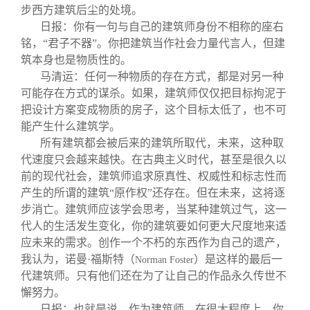
步西方建筑后尘的处境。
日报：你有一句与自己的建筑师身份不相称的座右
铭，“君子不器”。你把建筑当作社会力量代言人，但建
筑本身也是物质性的。
马清运：任何一种物质的存在方式，都是对另一种
可能存在方式的谋杀。如果，建筑师仅仅把目标拘泥于
把设计方案变成物质的房子，这个目标太低了，也不可
能产生什么建筑学。
所有建筑都会被后来的建筑所取代，未来，这种取
代速度只会越来越快。在古典主义时代，甚至是很久以
前的现代社会，建筑师追求原真性、权威性和标志性而
产生的所谓的建筑“原作权”还存在。但在未来，这将逐
步消亡。建筑师应该学会思考，当某种建筑过气，这一
代人的生活发生变化，你的建筑要如何更大尺度地来适
应未来的需求。创作一个不朽的东西作为自己的遗产，
我认为，诺曼·福斯特（
）是这样的最后一
Norman Foster
代建筑师。只有他们还在为了让自己的作品永久传世不
懈努力。
日报：也就是说，作为建筑师，在很大程度上，你