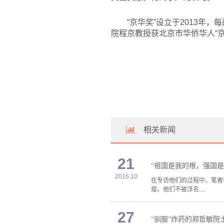
“京华奖”设立于2013年
院程京教授获北京市华侨华人“京
相关新闻
21
“祖国是我的根，强国是
2016.10
在专访他们的过程中，笔者
煌。他们不被浮名....
27
“驯服”炸药的郑哲敏