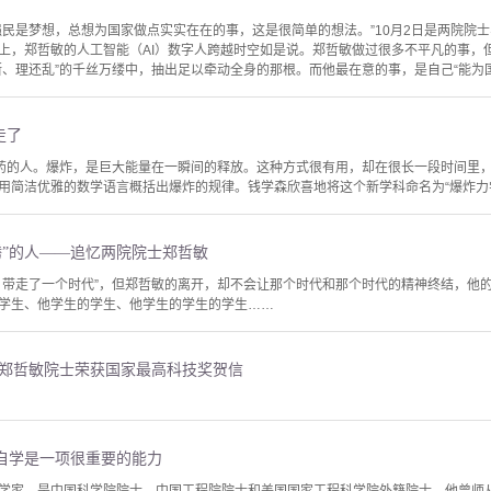
强民是梦想，总想为国家做点实实在在的事，这是很简单的想法。”10月2日是两院院
上，郑哲敏的人工智能（AI）数字人跨越时空如是说。郑哲敏做过很多不平凡的事，
、理还乱”的千丝万缕中，抽出足以牵动全身的那根。而他最在意的事，是自己“能为国家
走了
炸药的人。爆炸，是巨大能量在一瞬间的释放。这种方式很有用，却在很长一段时间里
用简洁优雅的数学语言概括出爆炸的规律。钱学森欣喜地将这个新学科命名为“爆炸力
折腾”的人——追忆两院院士郑哲敏
，带走了一个时代”，但郑哲敏的离开，却不会让那个时代和那个时代的精神终结，他
学生、他学生的学生、他学生的学生的学生……
贺郑哲敏院士荣获国家最高科技奖贺信
自学是一项很重要的能力