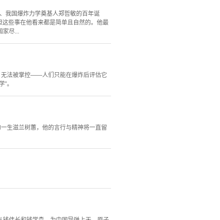
士、我国爆炸力学奠基人郑哲敏的百年诞
但这些事在他看来都是简单且自然的。他最
尽...
，无法被掌控——人们只能在爆炸后评估它
学”。
的一生滋兰树蕙，他的言行与精神将一直留