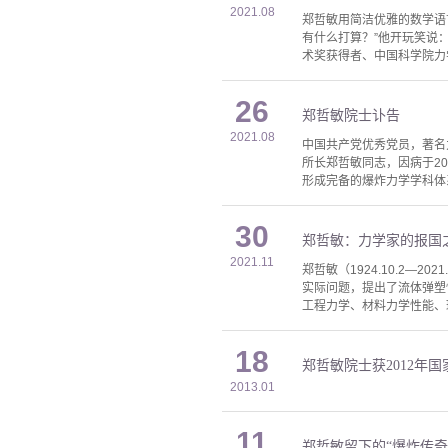
2021.08
郑哲敏用简洁优雅的数学语
有什么打算？”他开玩笑说
术奖获得者、中国科学院力
26
郑哲敏院士讣告
2021.08
中国共产党优秀党员，著名
所长郑哲敏同志，因病于20
形成完备的爆炸力学学科体
30
郑哲敏：力学家的报国之
2021.11
郑哲敏（1924.10.2
实际问题，提出了流体弹塑
工程力学、材料力学性能、
18
郑哲敏院士获2012年
2013.01
11
郑哲敏留下的“爆炸传奇