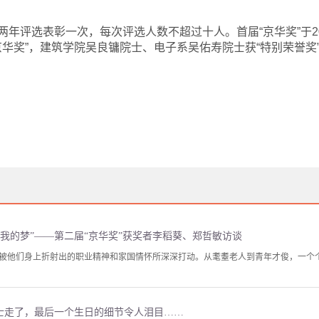
，每两年评选表彰一次，每次评选人数不超过十人。首届“京华奖”于2
华奖”，建筑学院吴良镛院士、电子系吴佑寿院士获“特别荣誉奖
我的梦”——第二届“京华奖”获奖者李稻葵、郑哲敏访谈
被他们身上折射出的职业精神和家国情怀所深深打动。从耄耋老人到青年才俊，一个
院士走了，最后一个生日的细节令人泪目……