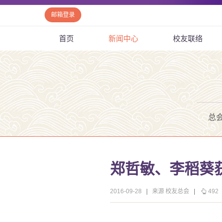
邮箱登录
首页
新闻中心
校友联络
总
郑哲敏、李稻葵
2016-09-28
|
来源 校友总会
|
492