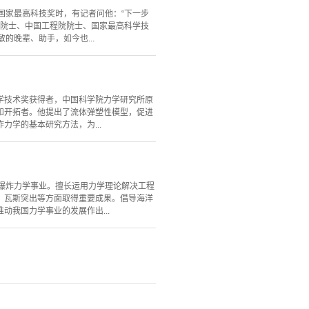
得国家最高科技奖时，有记者问他：“下一步
学院院士、中国工程院院士、国家最高科学技
晚辈、助手，如今也...
学技术奖获得者，中国科学院力学研究所原
人和开拓者。他提出了流体弹塑性模型，促进
学的基本研究方法，为...
我国的爆炸力学事业。擅长运用力学理论解决工程
、瓦斯突出等方面取得重要成果。倡导海洋
我国力学事业的发展作出...