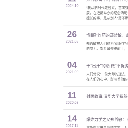
2024.10
“我从旧时代走过来，富国
辰。在近期举办的纪念活动
擅长的事，是从别人“剪不断
26
“驯服”炸药的郑哲敏，
2021.08
郑哲敏被人们称为“驯服”
的威力。郑哲敏迎难而上，
04
干“出汗”的活 做“不
2021.09
人们常说“一位大师的逝去
在人们的心中，影响着他的
11
封面故事:清华大学祝
2020.08
14
爆炸力学之父郑哲敏：
2017.11