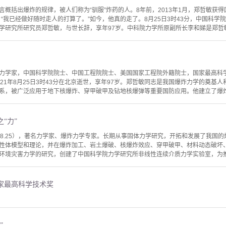
言概括出爆炸的规律，被人们称为“驯服”炸药的人。8年前，2013年1月，郑哲敏获
：“我已经做好随时走人的打算了。”如今，他真的走了。8月25日3时43分，中国科
学研究所研究员郑哲敏，与世长辞，享年97岁。中科院力学所原副所长李和娣是郑哲敏的
力学家，中国科学院院士、中国工程院院士、美国国家工程院外籍院士，国家最高科
21年8月25日3时43分在北京逝世，享年97岁。郑哲敏同志是我国爆炸力学的奠基
系，被广泛应用于地下核爆炸、穿甲破甲及钻地核爆弹等重要国防应用。他建立了爆炸力
“力”
—2021.8.25），著名力学家、爆炸力学专家。长期从事固体力学研究，开拓和发展了
性体模型和理论，并在爆炸加工、岩土爆破、核爆炸效应、穿甲破甲、材料动态破坏
环境灾害力学的研究，创建了中国科学院力学研究所非线性连续介质力学实验室，为推动
国家最高科学技术奖
”