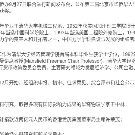
侨办9月27日联合举行新闻发布会，公布第二届北京市华侨华人“
获奖。
47年毕业于清华大学机械工程系，1952年获美国加州理工学院博
0年当选中国科学院院士，1993年当选美国工程院外籍院士，19
力学的奠基人和开拓者之一，中国力学学科建设与发展的组织者
85年作为清华大学经济管理学院首届本科毕业生获学士学位，199
授(Mansfield Freeman Chair Professor)，清
民银行货币政策委员会委员。主要研究领域为发展经济学、公司金
年12月开始。经组织申报、初审、征求意见、综合评审和社会公
料研究，取得多项有国际影响力成果的华裔物理学家王中林；
计捐款近两亿元人民币的香港世茂集团董事局主席许荣茂；
能神经外科研究所所长李勇杰；