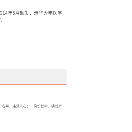
014年5月颁发，清华大学医学
”。
个名字，涤荡人心；一份份使命，铸就辉