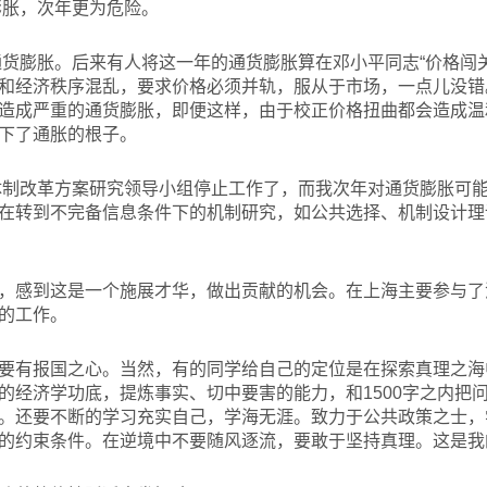
膨胀，次年更为危险。
度通货膨胀。后来有人将这一年的通货膨胀算在邓小平同志“价格闯
和经济秩序混乱，要求价格必须并轨，服从于市场，一点儿没错
造成严重的通货膨胀，即便这样，由于校正价格扭曲都会造成温
下了通胀的根子。
济体制改革方案研究领导小组停止工作了，而我次年对通货膨胀可
在转到不完备信息条件下的机制研究，如公共选择、机制设计理
，感到这是一个施展才华，做出贡献的机会。在上海主要参与了
的工作。
要有报国之心。当然，有的同学给自己的定位是在探索真理之海
的经济学功底，提炼事实、切中要害的能力，和1500字之内把
。还要不断的学习充实自己，学海无涯。致力于公共政策之士，
的约束条件。在逆境中不要随风逐流，要敢于坚持真理。这是我