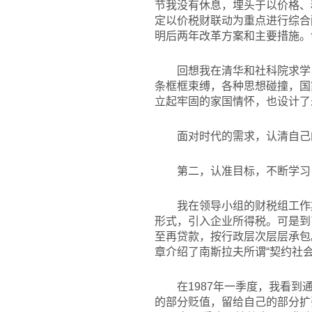
节我没有休息，埋头于以价格、
定以价税财联动为重点进行综合配
明后两年改革方案和主要措施。
回想我在清华和社科院求学
条框框束缚，各种思想碰撞，国
立起牢固的家国情怀，也设计了
面对时代的需求，认清自己
第二，认准目标，不断学习
我在领导小组的财税组工作
形式，引入企业所得税。可是到
至再贷款，按行政层次层层承包
章介绍了南斯拉夫所谓“契约社
在1987年一季度，我看
的部分贬值，留给自己的部分扩