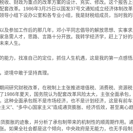
税收、财政为重点的改革方案的设计、充实、修改。这个报告上
套改革。1986年3月25日以国发37号文通知成立经济体制改
领导小组下设办公室和各专业小组，我是财税组成员，当时我的
以及参加工作后的那几年，邓小平同志倡导的解放思想、实事求
家急需人才，思路、言路十分开放。我转学经济学，赶上了好的
未来人生。
的能力，找准自己的定位，抓住人生机遇，这是我的第一点感悟
，逆境中敢于坚持真理。
期间研究财税改革，在税制上主张推进增值税、消费税、资源税
了1986年夏天，国务院认为配套改革风险太大，主张全面承包
。这种全面承包既不是市场经济，也不是计划经济，这是有前车
会主义”、“多中心国家主义”造成通货膨胀、经济低效，甚至离心
到通货膨胀的迹象，并分析了承包制带来的机制性的顺周期作用。
张。如果全社会都是这个倾向，中央政府是无能力，也无手段制