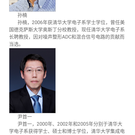
孙楠
2006
孙楠
，
年获清华大学电子系学士学位，曾任美
国德克萨斯大学奥斯丁分校教授，现任清华大学电子系
ADC
长聘教授，因对噪声整形
和混合信号电路的贡献而
当选。
尹首一
2000
2002
2005
尹首一
，
年、
年和
年分别于清华大
学电子系获得学士、硕士和博士学位，清华大学集成电