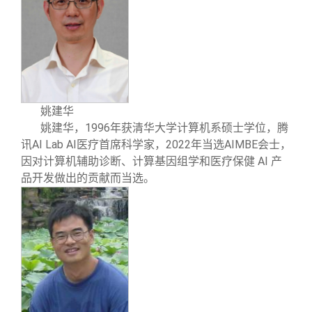
姚建华
1996
姚建华
，
年获清华大学计算机系硕士学位，腾
AI Lab AI
2022
AIMBE
讯
医疗首席科学家，
年当选
会士，
AI
因对计算机辅助诊断、计算基因组学和医疗保健
产
品开发做出的贡献而当选。