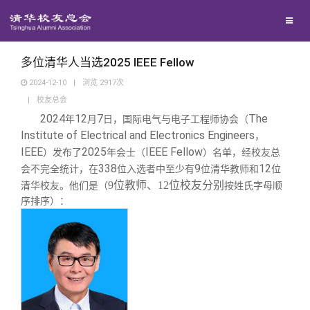
校友联络
回馈母校
地区联络
多位清华人当选2025 IEEE Fellow
2024-12-10
|
浏览
2917
次
|
校友总会
媒体平台
年级联络
捐赠项目
2024
12
7
The
年
月
日，国际电气与电子工程师协会（
Institute of Electrical and Electronics Engineers
，
百年清华
院系校友工作
捐赠新闻
《清华校友通讯》
IEEE
2025
IEEE Fellow
）发布了
年会士（
）名单，经校友总
338
9
12
会不完全统计，在
位入选者中至少有
位清华教师和
位
9
位
教师、
12
位
校友分别
清华校友。他们是（
校友服务
按姓氏字母顺
专业委员会
捐赠纪事
《水木清华》
清华人物
序排序）：
校友总会
兴趣群体
捐赠方法
我要订阅
清华故事
终身学习
关闭
西南联大校友会
义工计划
新媒体平台
青春风采
信息化服务
总会简介