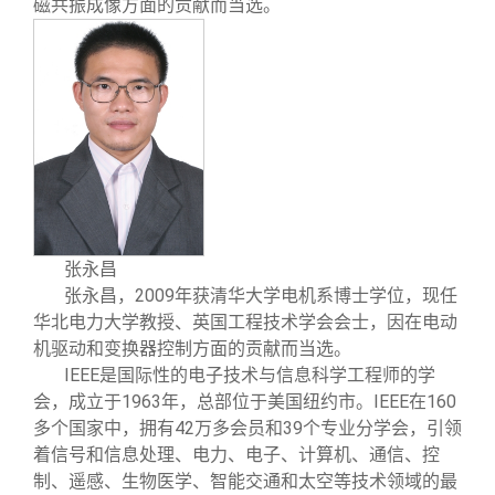
磁共振成像方面的贡献而当选。
张永昌
2009
张永昌
，
年获清华大学电机系博士学位，现任
华北电力大学教授、英国工程技术学会会士，因在电动
机驱动和变换器控制方面的贡献而当选。
IEEE
是国际性的电子技术与信息科学工程师的学
1963
IEEE
160
会，成立于
年，总部位于美国纽约市。
在
42
39
多个国家中，拥有
万多会员和
个专业分学会，引领
着信号和信息处理、电力、电子、计算机、通信、控
制、遥感、生物医学、智能交通和太空等技术领域的最