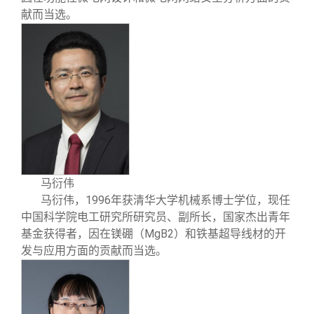
献而当选。
马衍伟
1996
马衍伟
，
年获清华大学机械系博士学位，现任
中国科学院电工研究所研究员、副所长，国家杰出青年
MgB2
基金获得者，因在镁硼（
）和铁基超导线材的开
发与应用方面的贡献而当选。