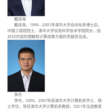
校友文苑
三创大赛
会长致辞
校友讲坛
实用信息
总会章程
戴琼海
1999
2001
戴琼海
，
—
年清华大学自动化系博士后，
中国工程院院士、清华大学信息科学技术学院院长，因
校友视界
理事会名单
3D
对
内容的理解和计算成像方面的贡献而当选。
制度法规
联系我们
李丹
2005
2007
李丹
，
、
年获清华大学计算机系学士、硕
2021
士学位，现任清华大学计算机系教授，
年当选教育