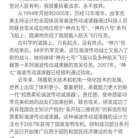
党对人民有利，我就要执著追求、永不放弃。
1994
2005
12
从
年开始到
年，历经
年艰辛，由李克
美主持设计的全固体润滑谐波传动减速器通过科技人员
的联合攻关成功地应用于“神舟五号”、“神舟六号”系列
飞船上，圆满地完成了我国载人航天飞行任务。
在科学的道路上，只有起点，没有终点。“神六”任
68
务结束后，
岁的李克美，这位谐波传动战士又投入了
新的战斗，她将继续“神舟七号”飞船以及多种航天飞行
2007
器等一系列谐波传动减速器的攻关任务。
年，“神
七”谐波传动减速器已经顺利通过验收。
近年来，随着航天技术和机电一体化技术的发展，
世界上出现了体积更小、重量更轻、承载能力更大的新
一代“短筒柔轮谐波传动减速器”。责任感、使命感驱动
李克美和她的战友们加速创新，联合攻关，研发成功了
具有我国自主知识产权的“渐开线三维修形”的新齿形短
筒柔轮谐波传动减速器。这种谐波传动减速器的设计方
2007
法也于
年获得了国家发明专利。研制成功部分系列
产品已开始推广应用于国防和国民经济建设的各个领