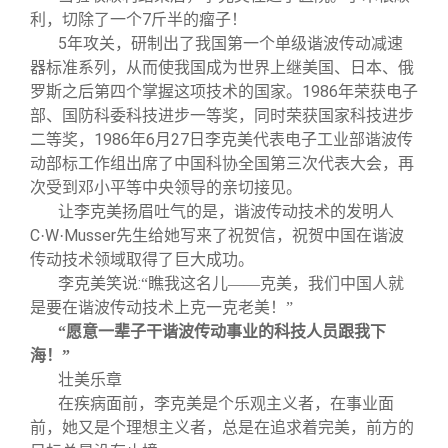
7
利，切除了一个
斤半的瘤子！
5
年攻关，研制出了我国第一个单级谐波传动减速
器标准系列，从而使我国成为世界上继美国、日本、俄
1986
罗斯之后第四个掌握这项技术的国家。
年荣获电子
部、国防科委科技进步一等奖，同时荣获国家科技进步
1986
6
27
二等奖，
年
月
日李克美代表电子工业部谐波传
动部标工作组出席了中国科协全国第三次代表大会，再
次受到邓小平等中央领导的亲切接见。
让李克美扬眉吐气的是，谐波传动技术的发明人
C
W
Musser
·
·
先生给她写来了祝贺信，祝贺中国在谐波
传动技术领域取得了巨大成功。
:
李克美笑说
“瞧我这名儿——克美，我们中国人就
是要在谐波传动技术上克一克老美！”
“愿意一辈子干谐波传动事业的科技人员跟我下
海！”
壮美乐章
在疾病面前，李克美是个乐观主义者，在事业面
前，她又是个理想主义者，总是在追求着完美，前方的