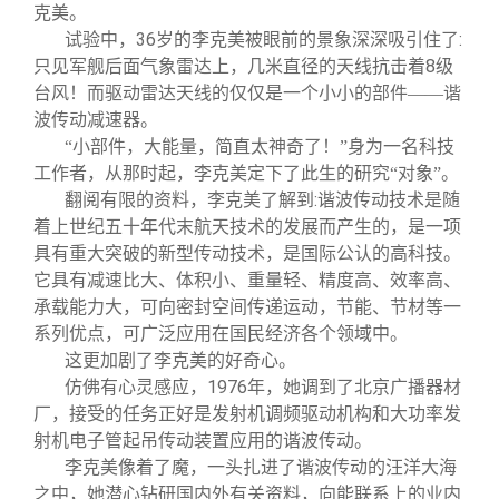
克美。
36
:
试验中，
岁的李克美被眼前的景象深深吸引住了
8
只见军舰后面气象雷达上，几米直径的天线抗击着
级
台风！而驱动雷达天线的仅仅是一个小小的部件——谐
波传动减速器。
“小部件，大能量，简直太神奇了！”身为一名科技
工作者，从那时起，李克美定下了此生的研究“对象”。
:
翻阅有限的资料，李克美了解到
谐波传动技术是随
着上世纪五十年代末航天技术的发展而产生的，是一项
具有重大突破的新型传动技术，是国际公认的高科技。
它具有减速比大、体积小、重量轻、精度高、效率高、
承载能力大，可向密封空间传递运动，节能、节材等一
系列优点，可广泛应用在国民经济各个领域中。
这更加剧了李克美的好奇心。
1976
仿佛有心灵感应，
年，她调到了北京广播器材
厂，接受的任务正好是发射机调频驱动机构和大功率发
射机电子管起吊传动装置应用的谐波传动。
李克美像着了魔，一头扎进了谐波传动的汪洋大海
之中，她潜心钻研国内外有关资料，向能联系上的业内