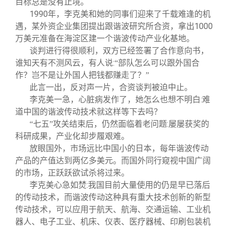
目标总是没有止境。
1990
年，李克美和她的同事们迎来了千载难逢的机
1000
遇，某外资企业集团提出跟谐波研究所合资，拿出
万美元准备在海淀区建一个谐波传动产业化基地。
谈判进行得很顺利，双方已经签署了合作意向书，
:
谁知天有不测风云，有人说
“部队怎么可以跟外国合
作？岂不是让外国人把钱都赚走了？”
此言一出，反对声一片，合资谈判被迫中止。
:
李克美一急，心脏病发作了，她怎么也想不明白
难
道中国的谐波传动技术就这样等下去吗？
:
“七五”攻关结束后，仍然面临着老问题
屡屡获奖的
科研成果，产业化却步履艰难。
放眼国外，市场远比中国小的日本，每年谐波传动
产品的产值达到两亿多美元。而国外同行窥视中国广阔
的市场，正跃跃欲试杀将过来。
:
李克美心急如焚
我国目前大量使用的仍是早已落后
的传动技术，而谐波传动这种具有重大技术创新的新型
传动技术，可以应用于航天、航海、交通运输、工业机
器人、电子工业、机床、仪表、医疗器械、印刷包装机