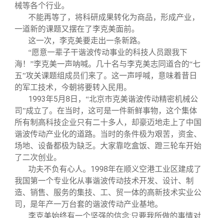
械等各个行业。
不能再等了，将科研成果转化为商品，形成产业，
一道新的课题又摆在了李克美面前。
这一次，李克美要走出一条新路。
“愿意一辈子干谐波传动事业的科技人员跟我下
海！”李克美一声呐喊。几十名与李克美志同道合的“七
五”攻关课题组成员们来了。这一声呼喊，意味着昔日
的军工技术，今朝将要转入民用。
1993
5
8
年
月
日
，“北京市克美谐波传动精密机械公
司”成立了。在当时，这可是一件新鲜事物，这个集体
所有制高科技企业只有二十多人，却豪迈地走上了中国
谐波传动产业化的道路。当时的条件极为艰苦，资金、
场地、设备都极为缺乏。大家靠吃盒饭、蹬三轮车开始
了二次创业。
1998
功夫不负有心人。
年在顺义空港工业区建成了
我国第一个专业化从事谐波传动技术开发、设计、制
造、销售、服务的集技、工、贸一体的高新技术实业公
司，是年产一万台套的谐波传动产业基地。
:
李克美始终有一个坚强的信念
只要我所做的事情对