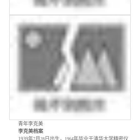
校友文苑
三创大赛
会长致辞
校友讲坛
实用信息
总会章程
校友视界
理事会名单
制度法规
联系我们
青年李克美
李克美档案
1939
年
月
日
出生，
年毕业于清华大学精密仪
7
28
1964