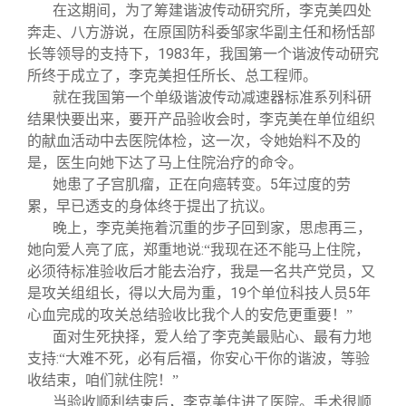
在这期间，为了筹建谐波传动研究所，李克美四处
奔走、八方游说，在原国防科委邹家华副主任和杨恬部
1983
长等领导的支持下，
年，我国第一个谐波传动研究
所终于成立了，李克美担任所长、总工程师。
就在我国第一个单级谐波传动减速器标准系列科研
结果快要出来，要开产品验收会时，李克美在单位组织
的献血活动中去医院体检，这一次，令她始料不及的
是，医生向她下达了马上住院治疗的命令。
5
她患了子宫肌瘤，正在向癌转变。
年过度的劳
累，早已透支的身体终于提出了抗议。
晚上，李克美拖着沉重的步子回到家，思虑再三，
:
她向爱人亮了底，郑重地说
“我现在还不能马上住院，
必须待标准验收后才能去治疗，我是一名共产党员，又
19
5
是攻关组组长，得以大局为重，
个单位科技人员
年
心血完成的攻关总结验收比我个人的安危更重要！”
面对生死抉择，爱人给了李克美最贴心、最有力地
:
支持
“大难不死，必有后福，你安心干你的谐波，等验
收结束，咱们就住院！”
当验收顺利结束后，李克美住进了医院。手术很顺