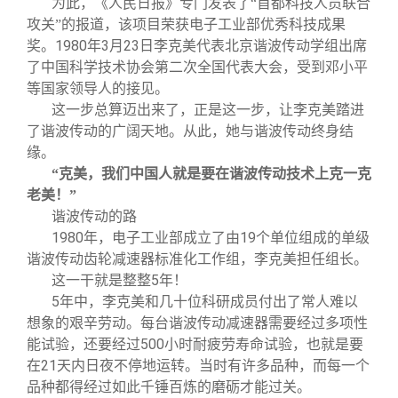
为此，《人民日报》专门发表了“首都科技人员联合
攻关”的报道，该项目荣获电子工业部优秀科技成果
1980
3
23
奖。
年
月
日李克美代表北京谐波传动学组出席
了中国科学技术协会第二次全国代表大会，受到邓小平
等国家领导人的接见。
这一步总算迈出来了，正是这一步，让李克美踏进
了谐波传动的广阔天地。从此，她与谐波传动终身结
缘。
“克美，我们中国人就是要在谐波传动技术上克一克
老美！”
谐波传动的路
1980
19
年，电子工业部成立了由
个单位组成的单级
谐波传动齿轮减速器标准化工作组，李克美担任组长。
5
这一干就是整整
年！
5
年中，李克美和几十位科研成员付出了常人难以
想象的艰辛劳动。每台谐波传动减速器需要经过多项性
500
能试验，还要经过
小时耐疲劳寿命试验，也就是要
21
在
天内日夜不停地运转。当时有许多品种，而每一个
品种都得经过如此千锤百炼的磨砺才能过关。