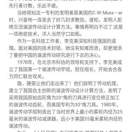
先行者讨教，乐此不疲。
C
W
Muss
er
当她得知这一专利的发明者是美国的
·
·
－
时，兴奋地一连发去了好几封求教信。谁知，发明人拒
:
绝交流谐波传动设计计算方法。事情再明白不过了
这是
一项绝密技术，洋人当然守口如瓶。
作为一名科技工作者，李克美深知科技强国的道
理。面对美国的技术封锁，她没有知难而退，却更增添
了要把中国的谐波传动研究进行下去的决心。
1978
年，在北京市科协的领导和支持下，李克美成
立了我国第一个谐波传动学组，担任组长，开始会合各
方同仁联合攻关。
路，硬是让他们走出来了！他们探明了传动机理，
建立了我国自主创新的谐波传动设计计算方法，发明了
20
采用我国原始齿形角为
°角的刀具进行变位修正加工
30
1980
的谐波传动齿轮，而美国专利为
°角刀具。
年，
25
谐波传动学组制造出了当时世界上最小的柔轮内径为
35
毫米
的谐波传动减速器，远小于美国
毫米
柔轮内径的
谐波传动。