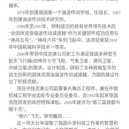
器系。
年创建我国第一个谐波传动学组，任组长，
1978
1983
年创建谐波传动技术研究所。
年至
年，研制成功的具有世界领先技术的
1994
2003
“全固体润滑谐波传动减速器”作为关键部件成功应用在
“神舟五号”、“神舟六号”系列飞船中。该项目荣获
2004
年中国机械科学技术一等奖。
年带领中技克美公司职工为满足我国多种型号
2006
航天飞行器
如神舟七号飞船、气象卫星、通讯卫星、
(
中继卫星
的需求，设计制造、研制了多种规格型号的
)
自主创新的固体润滑油谐波传动减速器，为国防建设作
出了积极贡献。
现任中技克美公司副董事长兼总工程师，兼任中国
机械工程学会齿轮专业委员会委员。自
年起享受国
1992
务院颁发的政府特殊津贴。
年被评为“第三届首都巾
2006
帼十杰”。
“神六”飞天，举世瞩目……
这一伟大壮举凝聚了我国众多科技工作者的智慧和