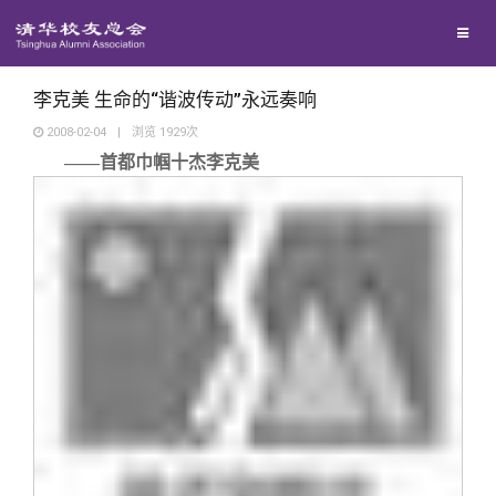
校友联络
回馈母校
地区联络
李克美 生命的“谐波传动”永远奏响
2008-02-04
|
浏览
1929
次
——首都巾帼十杰李克美
媒体平台
年级联络
捐赠项目
百年清华
院系校友工作
捐赠新闻
《清华校友通讯》
校友服务
专业委员会
捐赠纪事
《水木清华》
清华人物
校友总会
兴趣群体
捐赠方法
我要订阅
清华故事
终身学习
关闭
西南联大校友会
义工计划
新媒体平台
青春风采
信息化服务
总会简介