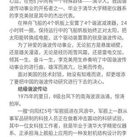
心血，在他们中间有一个特殊群体——清华人。我国谐
波传动事业的开拓者之一、毕业于清华大学精密仪器系
的李克美就是其中的杰出代表。
4
4
24
在神舟飞船的
个帆板上安置了
个谐波减速器，
小时转一圈，保持运行中的飞船帆板始终正对太阳，把
太阳能转换成电能，这个驱动装置靠的就是谐波传动。
为了钟爱的谐波传动事业，无论前方是悬崖峭壁，
还是雄关漫道，无论是经历雨雪风霜，还是雷电交加，
倾其一生、奋斗一生，李克美用生命奏响了中国谐波传
动事业的进行曲，雄浑而高亢，壮美而传奇。
面对美国的技术封锁，她没有知难而退，却更增添
了要把中国的谐波传动研究进行下去的决心。
结缘谐波传动
1975
8
年的夏日，
级台风下的南海波浪汹涌，惊涛
拍岸。
5
一艘“向阳红
号”军舰挺进在风浪中，军舰上一群从
事军品研制的科技人员正在做着冲击震动的科研试验，
其中一位女科技工作者，就是毕业于清华大学精密仪器
系、正承担海上舰船上应用的一种发射机结构设计的李