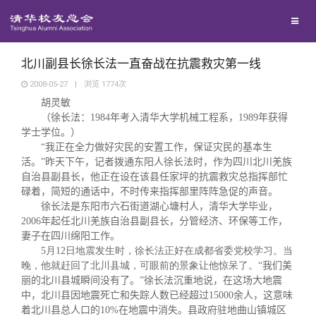
校友联络
回馈母校
地区联络
北川副县长徐长法一直奋战在抗震救灾第一线
2008-05-27
|
浏览
1774
次
胡灵敏
媒体平台
年级联络
捐赠项目
（徐长法：
1984
年考入清华大学机械工程系，
1989
年获得
学士学位。）
百年清华
“
我正在全力做好灾民的安置工作，保证灾民的基本生
院系校友工作
捐赠新闻
《清华校友通讯》
活。
”
昨天下午，记者拨通东阳人徐长法时，作为四川北川羌族
自治县副县长，他正在设在该县任家坪的抗震救灾总指挥部忙
校友服务
专业委员会
捐赠纪事
《水木清华》
清华人物
碌着，简短的通话中，不时传来指挥部里阵阵急促的声音。
徐长法是东阳市六石街道湖心塘村人，清华大学毕业，
2006
年起任北川羌族自治县副县长，分管经济、环保等工作，
校友总会
兴趣群体
捐赠方法
我要订阅
清华故事
终身学习
妻子在四川绵阳工作。
5
月12
日
地震发生时，徐长法正好在成都省委党校学习。当
晚，他就赶回了北川县城，可
眼前的景象让他惊呆了。“
我们美
关闭
西南联大校友会
义工计划
新媒体平台
青春风采
信息化服务
总会简介
丽的北川县城瞬间没有了。
”
徐长法沉重地说，在这场大地震
中，北川县因地震死亡和失踪人数已经超过
15000
余人，这意味
着北川县总人口的
10%
在地震中消失。县政府驻地曲山镇城区