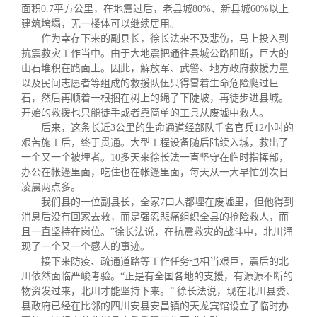
校友文苑
三创大赛
会长致辞
面积
0.7
平方公里，在地震过后，老县城
80%
、新县城
60%
以上
建筑垮塌，无一楼体可以继续居用。
作为幸存下来的副县长，徐长法来不及悲伤，马上投入到
校友讲坛
实用信息
总会章程
抗震救灾工作当中。由于大地震把通往县城公路阻断，巨大的
山石堆积在路面上。因此，解放军、武警、地方政府救援力量
以及民间志愿者等组成的救援队伍只得冒着生命危险爬过巨
校友视界
理事会名单
石，然后再顺着一根捆在树上的绳子下陡坡，再徒步进县城。
开始的救援也只能徒手或者靠简单的工具从废墟中救人。
后来，这条长近
3
公里的生命通道经部队千名官兵
12
小时的
制度法规
艰苦施工后，终于贯通。大型工程设备随后陆续入城，救出了
一个又一个被埋者。
10
多天来徐长法一直坚守在临时指挥部，
办公在帐篷里面，吃住也在帐篷里面，每天从一大早忙到次日
联系我们
凌晨两点多。
我们县的一位副县长，全家
7
口人都埋在废墟里，但他得到
消息后没有回家去救，而是强忍悲痛组织全县的抢险救人，而
且一直坚持在岗位。
”
徐长法说，在抗震救灾的战斗中，北川涌
现了一个又一个感人的事迹。
接下来防疫、疏通道路等工作任务也相当艰巨，震后的北
川依然面临严峻考验。
“
正是有全国各地的支援，有源源不断的
物资发过来，北川才能坚持下来。
”
徐长法说，现在北川县委、
县政府已经在比邻的四川安县安昌镇的天龙宾馆设立了临时办