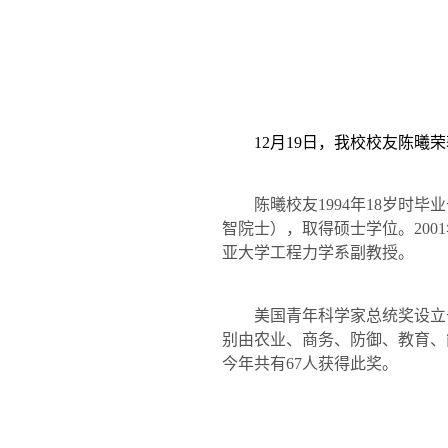
12
月
19
日，我校校友陈曦荣
陈曦校友
1994
年
18
岁时毕业
智院士），取得硕士学位。
2001
亚大学工程力学系副教授。
美国青年科学家总统奖设立
别由农业、商务、防御、教育、
今年共有
67
人获得此奖。