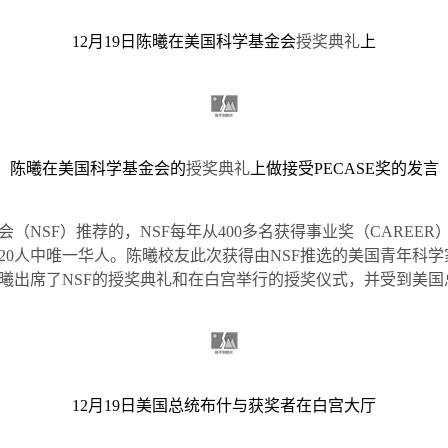
12月19日陈曦在美国科学基金会
授奖典礼
上
陈曦在美国科学基金会的
授奖典礼
上做接受
PECASE
奖的发言
会（
NSF
）推荐的，
NSF
每年从
400
多名获得事业奖（
CAREER
20
人中唯一华人。陈曦校友此次获得由
NSF
推选的美国青年科学
曦出席了
NSF
的授奖典礼和在白宫举行的授奖仪式，并受到美国
12
月
19
日
美国总统布什与获奖者在白宫大厅