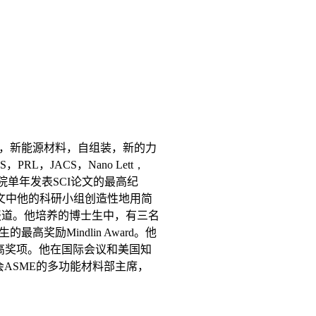
，新能源材料，自组装，新的力
S
，
PRL
，
JACS
，
Nano Lett，
单年发表SCI论文的最高纪
文中他的科研小组创造性地用简
报道。他培
养的
博士生中，有三名
生的最高奖励
Mindlin Award
。他
高奖项。他在国际会议和美国知
会
ASME
的多功能材料部主席，