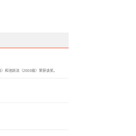
级）和池跃洁（2003级）荣获该奖。