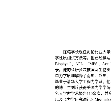
陈曦学长现任哥伦比亚大学
学性质测试方法等。他已经撰写发
Biophys J， APL， JMPS， Acta 
录。他的科研多次被国际生物类
单力学原理解释了南瓜、丝瓜、
毕业于清华大学工程力学系。他
的博士生刘岭获得美国力学学院
名大学做学术报告
110
余次，并
以及《力学研究通讯》
Mechanics