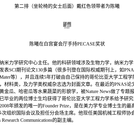
第二排（坐轮椅的女士后面）戴红色领带者为陈曦
陈曦在白宫宴会厅手持
PECASE
奖状
纳米力学研究中心主任。他的科研领域涉及生物力学，纳米力学
表SCI期刊论文
130
多篇（很多刊登在国际权威期刊上，如
PNA
Mater
等），并且连续
5
年打破由自己保持的哥伦比亚大学工程学院
，材料类，及力学类权威杂志选为封面文章。在最近的
PNAS
论
黄金瓜、哈密瓜等水果蔬菜的形貌学，被
Nature News
做了专题
已毕业的两位博士生均获得了哥伦比亚大学工程力学系给予研究
2008
年颁发的唯一的
Founder Prize
，是在美力学专业博士生的最
多次组织国际会议及担任分会场主席。他现任美国机械工程师协
 Research Communications
的副主编。