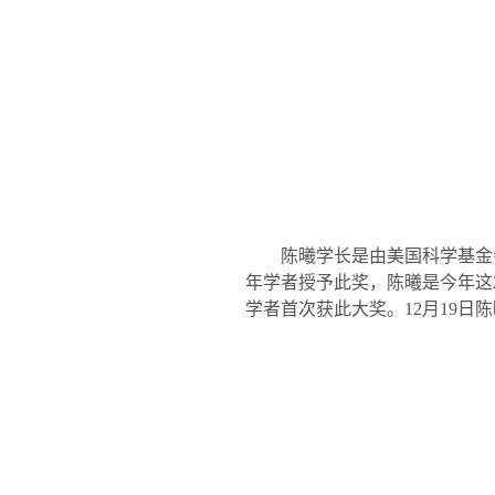
陈曦学长是由美国科学基金
年学者授予此奖，
陈曦是今年这
学者首次获此大奖。
12
月
19
日
陈