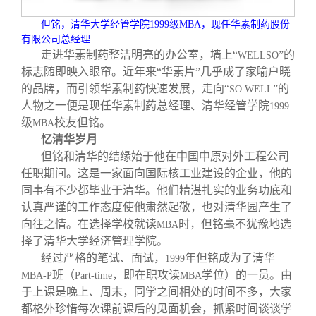
校友文苑
三创大赛
会长致辞
但铭，清华大学经管学院
1999
级
MBA
，现任华素制药股份
有限公司总经理
校友讲坛
实用信息
总会章程
走进华素制药整洁明亮的办公室，墙上“
”的
WELLSO
标志随即映入眼帘。近年来“华素片”几乎成了家喻户晓
的品牌，而引领华素制药快速发展，走向“
”的
SO WELL
校友视界
理事会名单
人物之一便是现任华素制药总经理、清华经管学院
1999
级
校友但铭。
MBA
制度法规
忆清华岁月
但铭和清华的结缘始于他在中国中原对外工程公司
任职期间。这是一家面向国际核工业建设的企业，他的
联系我们
同事有不少都毕业于清华。他们精湛扎实的业务功底和
认真严谨的工作态度使他肃然起敬，也对清华园产生了
向往之情。在选择学校就读
时，但铭毫不犹豫地选
MBA
择了清华大学经济管理学院。
经过严格的笔试、面试，
年但铭成为了清华
1999
班（
，即在职攻读
学位）的一员。由
MBA-P
Part-time
MBA
于上课是晚上、周末，同学之间相处的时间不多，大家
都格外珍惜每次课前课后的见面机会，抓紧时间谈谈学