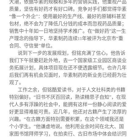
大潮，依据华素的规模和多年的营销实践，他重视产品
质量，坚信有好药才有好口碑。竞争对手们都觉得华素
“像一个外企”：使用最好的生产线、最好的原辅料甚至
包材，绝不会为了降低几分钱的成本而忽视药品质量；
销售中十年如一日地坚持学术推广。在“做好药”这一生
产理念的指导下，华素制药连续
年被评为北京市“重
11
合同、守信誉”单位。
说到下一步的发展规划，但铭充满了信心。他告诉
我们下午就要赶赴外地，去一个国家级工业园区商谈业
务拓展计划，具体项目现在还不便透露细节。也许几年
后我们再有机会见面时，华素制药的新业务已经蔚为壮
观了。
工作之余，但铭酷爱读书，对于人文社科类的书籍
特别偏好。“旧书不厌百回读，熟读精思子自知”，在现
代人多有浮躁的社会中，能拥有这样一份静心阅读的爱
好更显得难能可贵。近几年，他还对古籍产生了浓厚的
兴趣。“在古籍方面特别需要积累，在这个领域我还是
个小学生。”他谦虚地说。他利用业余时间在北大、国
家图书馆拜师学习，在拍卖行、古旧市场中体会结识同