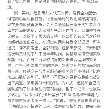
到了警示作用，也是对其他经销商的保护。”但铭介绍
道。
刚一实施，经销商并未认真对待，没有全力配合。
但铭的心里也很打鼓，行业里通行的规则是账期销售，
现在要先收款再发货，会不会使销售一落千丈？看着仓
库里堆满的退货，大家都有些沉不住气了。公司领导在
这时又一次给予了极大的支持，以公司的名义再次给各
地经销商发出通知，在规定时间内接受全部退货，所有
退货一律不再发出，全部销毁。经销商都说，华素制药
这次动真格的了！不出半年时间，价格与渠道管理实现
预期目标，百分之百现款结算的新货进入健康的渠道
里，广告和终端推广同时跟进，华素制药的营销面貌焕
然一新。经销商在与华素制药的业务合作中得到了比原
来高出数倍的利润，那些不予配合的经销商最终也被清
出了渠道。采用类似“休克疗法”的方式，但铭和自己的
团队整顿了原本混乱的营销局面，捏了一把汗，也赢得
了转机。“从事医药行业所需要的知识结构和管理能力
与之前做投资太不一样了。”他说，“做投资管理需要有
广博的知识、快速的反应、缜密的分析能力，做完一宗