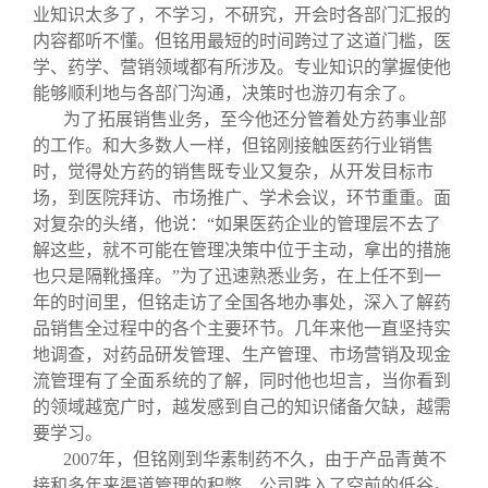
业知识太多了，不学习，不研究，开会时各部门汇报的
内容都听不懂。但铭用最短的时间跨过了这道门槛，医
学、药学、营销领域都有所涉及。专业知识的掌握使他
能够顺利地与各部门沟通，决策时也游刃有余了。
为了拓展销售业务，至今他还分管着处方药事业部
的工作。和大多数人一样，但铭刚接触医药行业销售
时，觉得处方药的销售既专业又复杂，从开发目标市
场，到医院拜访、市场推广、学术会议，环节重重。面
对复杂的头绪，他说：“如果医药企业的管理层不去了
解这些，就不可能在管理决策中位于主动，拿出的措施
也只是隔靴搔痒。”为了迅速熟悉业务，在上任不到一
年的时间里，但铭走访了全国各地办事处，深入了解药
品销售全过程中的各个主要环节。几年来他一直坚持实
地调查，对药品研发管理、生产管理、市场营销及现金
流管理有了全面系统的了解，同时他也坦言，当你看到
的领域越宽广时，越发感到自己的知识储备欠缺，越需
要学习。
2007
年，但铭刚到华素制药不久，由于产品青黄不
接和多年来渠道管理的积弊，公司跌入了空前的低谷。