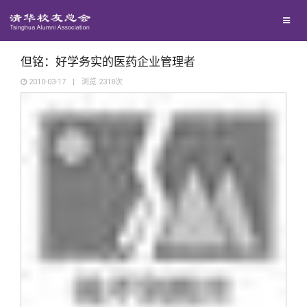
校友联络
回馈母校
地区联络
但铭：好学务实的医药企业管理者
2010-03-17
|
浏览
2318
次
媒体平台
年级联络
捐赠项目
百年清华
院系校友工作
捐赠新闻
《清华校友通讯》
校友服务
专业委员会
捐赠纪事
《水木清华》
清华人物
校友总会
兴趣群体
捐赠方法
我要订阅
清华故事
终身学习
关闭
西南联大校友会
义工计划
新媒体平台
青春风采
信息化服务
总会简介