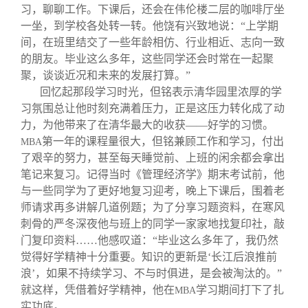
习，聊聊工作。下课后，还会在伟伦楼二层的咖啡厅坐
一坐，到学校各处转一转。他饶有兴致地说：“上学期
间，在班里结交了一些年龄相仿、行业相近、志向一致
的朋友。毕业这么多年，这些同学还会时常在一起聚
聚，谈谈近况和未来的发展打算。”
回忆起那段学习时光，但铭表示清华园里浓厚的学
习氛围总让他时刻充满着压力，正是这压力转化成了动
力，为他带来了在清华最大的收获——好学的习惯。
第一年的课程量很大，但铭兼顾工作和学习，付出
MBA
了艰辛的努力，甚至每天睡觉前、上班的闲余都会拿出
笔记来复习。记得当时《管理经济学》期末考试前，他
与一些同学为了更好地复习迎考，晚上下课后，围着老
师请求再多讲解几道例题；为了分享习题资料，在寒风
刺骨的严冬深夜他与班上的同学一家家地找复印社，敲
门复印资料……他感叹道：“毕业这么多年了，我仍然
觉得好学精神十分重要。知识的更新是‘长江后浪推前
浪’，如果不持续学习、不与时俱进，是会被淘汰的。”
就这样，凭借着好学精神，他在
学习期间打下了扎
MBA
实功底。