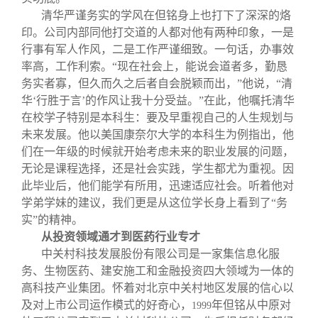
清华严谨务实的学风在但铭身上也打下了深深的烙
印。公司内部同他打交道的人都对他有两种印象，一是
行事有军人作风，二是工作严谨细致。一句话，办事效
率高，工作利索。“现在社会上，能说会道者多，勤恳
务实者寡，但久而久之后者自会脱颖而出，”他说，“清
华‘行胜于言’的作风让我十分受益。”在此，他嘱托清华
在校学子特别是本科生：要及早重视自己的人生规划与
未来发展。他以美国康奈尔大学的本科生为例指出，他
们在一年级的时候就开始考虑未来的职业发展的问题，
无论是课程选择，还是社会实践，学生都尤为重视。因
此毕业后，他们能学有所用，迅速适应社会。听着他对
学弟学妹的建议，我们更是从这位学长身上看到了“务
实”的精神。
从投资领域通才到医药行业专才
中关村科技发展股份有限公司是一家集信息化服
务、生物医药、建安施工和金融投资四大领域为一体的
高科技产业集团。怀着对北京中关村地区发展的信心以
及对上市公司运作模式的好奇心，
年但铭从中原对
1999