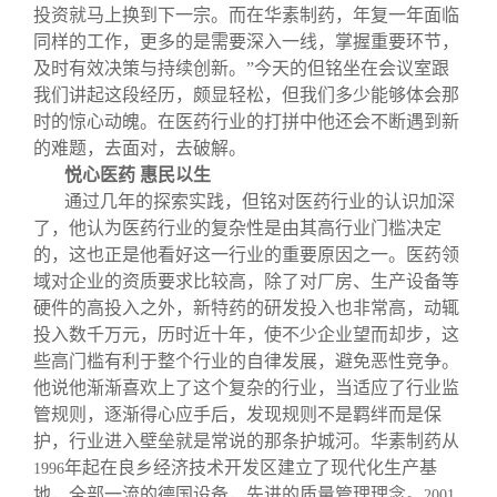
投资就马上换到下一宗。而在华素制药，年复一年面临
同样的工作，更多的是需要深入一线，掌握重要环节，
及时有效决策与持续创新。”今天的但铭坐在会议室跟
我们讲起这段经历，颇显轻松，但我们多少能够体会那
时的惊心动魄。在医药行业的打拼中他还会不断遇到新
的难题，去面对，去破解。
悦心医药 惠民以生
通过几年的探索实践，但铭对医药行业的认识加深
了，他认为医药行业的复杂性是由其高行业门槛决定
的，这也正是他看好这一行业的重要原因之一。医药领
域对企业的资质要求比较高，除了对厂房、生产设备等
硬件的高投入之外，新特药的研发投入也非常高，动辄
投入数千万元，历时近十年，使不少企业望而却步，这
些高门槛有利于整个行业的自律发展，避免恶性竞争。
他说他渐渐喜欢上了这个复杂的行业，当适应了行业监
管规则，逐渐得心应手后，发现规则不是羁绊而是保
护，行业进入壁垒就是常说的那条护城河。华素制药从
年起在良乡经济技术开发区建立了现代化生产基
1996
地，全部一流的德国设备，先进的质量管理理念。
2001