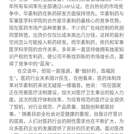
年所有车间率先全部通过
认证。在白热化的市场竞
GMP
争中，华素制药在新药研发方面保持领先。华素制药与
军事医学科学院的合作是华素制药最核心的竞争优势。
现在医药市场产品种类繁多，不少药厂在纯仿制的死胡
同里转悠，出货价仅仅比成本高出几分钱，这样的盈利
空间怎么可能投入新药研发。而华素制药，依托和军事
医学科学院的合作关系，多年来一直坚持做拥有独家知
识产权的专利药，使公司不断找到新的市场增长点，赢
得了竞争中的“蓝海”。
在交谈中，但铭一直强调，要“做好药，造福民
生”。医药行业关系国计民生，在他看来，医药体制改
革对华素制药来说无疑是一缕福音。他说：“现在国家
正在完善医疗法制建设，加大对医疗卫生事业的投入力
度。这次的医疗体制改革，为培育规范的医疗企业提供
了契机，对行业规范、产品质量、鼓励创新都是好
事。” 随着目前全社会对亚健康的重视，自我诊疗意识
的提高，人们对医药行业的刚性需求也在不断扩大，为
众多医药企业的发展提供了良好的历史机遇。面对医改