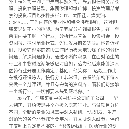
外工程公司来到了中关村科技公司，先后担任财务部经
理、投资管理总监。集团涉猎领域广博，投资管理部考
察的投资项目也多种多样：
、太阳能、煤变油、
IT
……工作内容的专业性和综合性都很强，这对但
CDMA
铭来说是不小的挑战。为了完成分析调研报告，在一至
两周内要了解一个行业，分析行业背景、投资机会、投
资回报、探讨商业模式、评估发展前景等等。他告诉我
们，投资管理部的这段工作经历极大地锻炼了他的分析
问题、解决问题能力，通过不断的积累，在面对陌生的
行业和事物时逐渐能够应对自如，这为他后来能够深入
医药行业开展工作奠定了基础。他笑称：“这段工作比
在投行还锻炼人，投行分工非常细，在系统架构下每人
只做一个分课题，并且有完善的资料库，而我们每接触
一个新行业，一切都要从头到尾地做。”
2006
年，但铭来到中关村科技公司的子公司——华
素制药，开始涉足并全心投入医药行业。与做项目分析
不同，全新的专业领域需要深入钻研。“从研发、生产
到销售的各个环节都需要学习，并且要深入细节，停留
在皮毛上肯定是不够的。”他告诉我们，医药行业的专