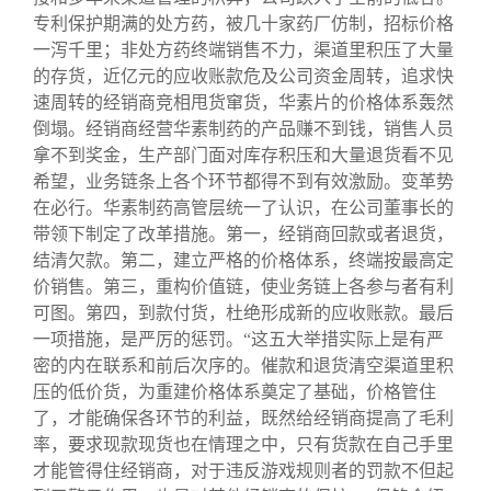
专利保护期满的处方药，被几十家药厂仿制，招标价格
一泻千里；非处方药终端销售不力，渠道里积压了大量
的存货，近亿元的应收账款危及公司资金周转，追求快
速周转的经销商竞相甩货窜货，华素片的价格体系轰然
倒塌。经销商经营华素制药的产品赚不到钱，销售人员
拿不到奖金，生产部门面对库存积压和大量退货看不见
希望，业务链条上各个环节都得不到有效激励。变革势
在必行。华素制药高管层统一了认识，在公司董事长的
带领下制定了改革措施。第一，经销商回款或者退货，
结清欠款。第二，建立严格的价格体系，终端按最高定
价销售。第三，重构价值链，使业务链上各参与者有利
可图。第四，到款付货，杜绝形成新的应收账款。最后
一项措施，是严厉的惩罚。“这五大举措实际上是有严
密的内在联系和前后次序的。催款和退货清空渠道里积
压的低价货，为重建价格体系奠定了基础，价格管住
了，才能确保各环节的利益，既然给经销商提高了毛利
率，要求现款现货也在情理之中，只有货款在自己手里
才能管得住经销商，对于违反游戏规则者的罚款不但起