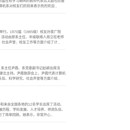
65届在校学习期间的教师代表吕文超也应邀
机系对校友们的到来表示热烈欢迎...
举行。1970届（1965级）校友孙家广院
动，活动由原系主任、年级联络人周立柱老师
会声誉、校友工作等方面介绍了计...
行。系主任尹霞、系党委副书记赵颖出席活
记罗建北主持。尹霞致辞会上，尹霞代表计算机
、科学研究、社会声誉等方面介绍...
颖和来自全国各地的12名学长出席了活动。
展历程、学科发展、人才培养、师资队伍、
简单回顾。她表示，非常开心...