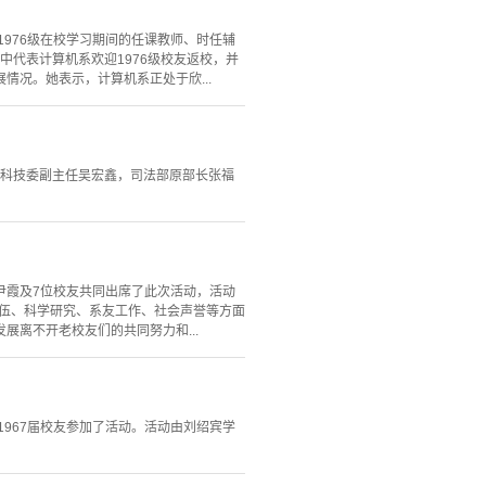
1976级在校学习期间的任课教师、时任辅
中代表计算机系欢迎1976级校友返校，并
况。她表示，计算机系正处于欣...
所科技委副主任吴宏鑫，司法部原部长张福
任尹霞及7位校友共同出席了此次活动，活动
队伍、科学研究、系友工作、社会声誉等方面
离不开老校友们的共同努力和...
1967届校友参加了活动。活动由刘绍宾学