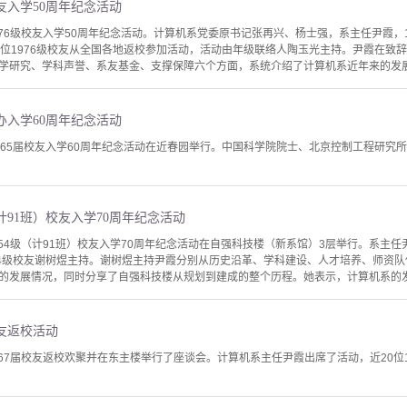
校友入学50周年纪念活动
976级校友入学50周年纪念活动。计算机系党委原书记张再兴、杨士强，系主任尹霞，
余位1976级校友从全国各地返校参加活动，活动由年级联络人陶玉光主持。尹霞在致辞
学研究、学科声誉、系友基金、支撑保障六个方面，系统介绍了计算机系近年来的发展情
举办入学60周年纪念活动
965届校友入学60周年纪念活动在近春园举行。中国科学院院士、北京控制工程研究
计91班）校友入学70周年纪念活动
954级（计91班）校友入学70周年纪念活动在自强科技楼（新系馆）3层举行。系主
54级校友谢树煜主持。谢树煜主持尹霞分别从历史沿革、学科建设、人才培养、师资
的发展情况，同时分享了自强科技楼从规划到建成的整个历程。她表示，计算机系的发展
校友返校活动
967届校友返校欢聚并在东主楼举行了座谈会。计算机系主任尹霞出席了活动，近20位