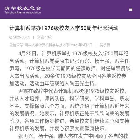
校友联络
回馈母校
地区联络
计算机系举办1976级校友入学50周年纪念活动
2026-05-03
|
浏览
13
次
微信公号“清华大学计算机科学与技术系”2026年5月3日
|
吴承蔚
媒体平台
年级联络
捐赠项目
4月25日，计算机系举办1976级校友入学50周年纪
念活动。计算机系党委原书记张再兴、杨士强，系主任
百年清华
院系校友工作
捐赠新闻
《清华校友通讯》
尹霞，1976级在校学习期间的任课教师、时任辅导员滕
人杰出席活动，20余位1976级校友从全国各地返校参
加活动，活动由年级联络人陶玉光主持。
校友服务
专业委员会
捐赠纪事
《水木清华》
清华人物
尹霞在致辞中代表计算机系欢迎1976级校友返校，
并从人才培养、师资队伍、科学研究、学科声誉、系友
校友总会
兴趣群体
捐赠方法
我要订阅
清华故事
终身学习
基金、支撑保障六个方面，系统介绍了计算机系近年来
的发展情况。她表示，计算机系正处于欣欣向荣的发展
阶段，各项工作稳步推进，希望校友们继续关心和支持
关闭
西南联大校友会
义工计划
新媒体平台
青春风采
信息化服务
总会简介
计算机系的发展，并衷心祝愿大家健康快乐。
张再兴、杨士强、滕人杰在发言中回顾了各自的教