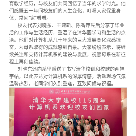
校友文苑
三创大赛
会长致辞
育教学经历，与校友们共同回忆了当年的求学时光。他
们感慨五十年间校友们的人生变化，叮嘱大家保重身
体，常回“家”看看。
校友讲坛
实用信息
总会章程
校友代表刘晓东、王建新、陈香萍先后分享了毕业
后的工作与生活经历，重温了在清华园学习和生活的点
校友视界
理事会名单
滴。他们对计算机系几十年来的巨大发展变化深感振
奋，为母系取得的成就感到自豪。大家纷纷表示，将继
续关注和支持计算机系的建设与发展，祝愿母系在新征
制度法规
程上再创佳绩。
刘晓东还向系里赠送了书写清华校训和校歌的两幅
联系我们
字帖，以此表达对计算机系的深厚情感。活动现场气氛
温馨热烈，老同学们久别重逢，互致问候与祝福。