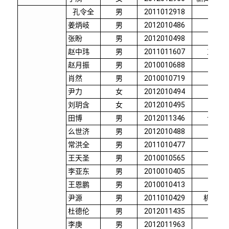
孔令全
男
2011012918
新闻
姜炳岐
男
2012010486
精仪
张盼
男
2012010498
精仪
赵中玮
男
2011011607
工程物
赵月振
男
2010010688
热能
肖然
男
2010010719
热能
尹力
女
2012010494
精仪
刘玥含
女
2012010495
精仪
田博
男
2012011346
计算机
么世济
男
2012010488
精仪
常洪全
男
2011010477
精仪
王天圣
男
2010010565
精仪
李亚东
男
2010010405
机械
王恩鹏
男
2010010413
机械
尹源
男
2011010429
机械工
杜德伦
男
2012011435
自动
李庚
男
2012011963
材料