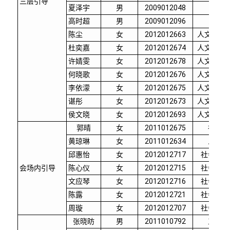
三层引导
夏泽宇
男
2009012048
物理
高时超
男
2009012096
物理
陈尘
女
2012012663
人文科学
杜奕嘉
女
2012012674
人文科学
许婧雯
女
2012012678
人文科学
何晓歌
女
2012012676
人文科学
李依濛
女
2012012675
人文科学
谌彤
女
2012012673
人文科学
侯文晓
女
2012012693
人文科学
郭晴
女
2011012675
社科学
黄琼琳
女
2011012634
人文学
邱惠怡
女
2012012717
社会科学
会场内引导
陈心仪
女
2012012715
社会科学
文应琴
女
2012012716
社会科学
陈露
女
2012012721
社会科学
周璇
女
2012012707
社会科学
张晓昉
男
2011010792
工业工