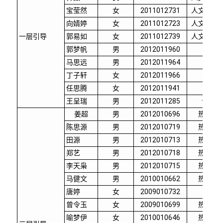
宝莹然
女
2011012731
人文学院
向婧婷
女
2011012723
人文学院
一层引导
郭易如
女
2011012739
人文学院
郭梦帆
男
2012011960
材料
马思远
男
2012011964
材料
丁子轩
女
2012011966
材料
任思腾
女
2012011941
材料
王呈瑞
男
2012011285
计算机
姜超
男
2012010696
热能工
陈思源
男
2012010719
热能工
田源
男
2012010713
热能工
郑艺
男
2012010718
热能工
李天枭
男
2012010715
热能工
马健文
男
2010010662
热能工
唐婷
女
2009010732
热能
曾令玉
女
2009010699
热能工
喻梦伊
女
2010010646
热能工