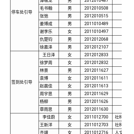
谭啸龙
男
2012010487
精仪
毛书翰
男
2012010508
精仪
停车处引导
张弛
男
2012010515
精仪
姜博成
男
2011010489
精仪
谢李乐
女
2011010497
精仪
仇楚钧
男
2012012068
数学
徐嘉泽
男
2012012107
数学
王日泽
女
2012012833
外文
徐梦周
女
2012012832
外文
林景
男
2012011627
航院
袁博
女
2012011611
航院
签到处引导
赵晨佳
女
2012011613
航院
周宇思
男
2012011629
航院
杨柳
男
2012011626
航院
章雨思
男
2012011630
航院
李佳蔚
女
2011012700
社科学院
王新洋
女
2011012703
社科学院
齐譞
女
2011012716
人文学院