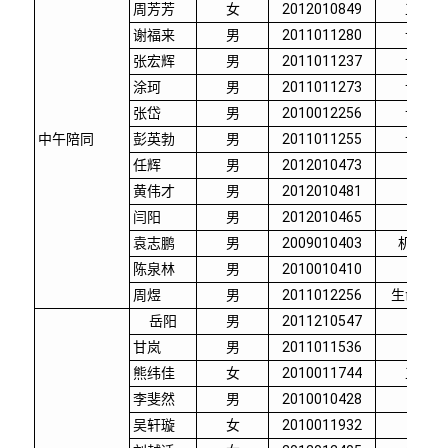
周芳芳
女
2012010849
工业工
谢福来
男
2011011280
计算机
张宏辉
男
2011011237
计算机
涂珂
男
2011011273
计算机
张岱
男
2010012256
计算机
中午陪同
彭英勃
男
2011011255
计算机
任辉
男
2012010473
机械
黄伟才
男
2012010481
机械
闫阳
男
2012010465
机械
袁志鹏
男
2009010403
机械工
陈泉林
男
2010010410
机械
周煜
男
2011012256
生命科学
岳阳
男
2011210547
电机
甘岚
男
2011011536
航院
熊纬佳
女
2010011744
工程物
李斐然
男
2010010428
医学
吴轩璇
女
2010011932
材料