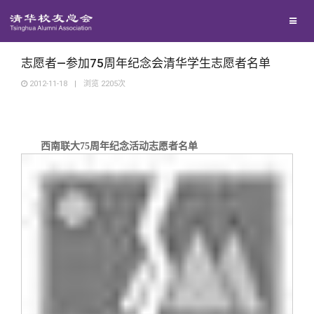
兴趣群体
西南联大校友会
志愿者—参加75周年纪念会清华学生志愿者名单
2012-11-18
|
浏览
2205
次
回馈母校
媒体平台
西南联大75周年纪念活动志愿者名单
捐赠项目
百年清华
捐赠新闻
《清华校友通讯》
校友服务
捐赠纪事
《水木清华》
清华人物
校友总会
捐赠方法
我要订阅
清华故事
终身学习