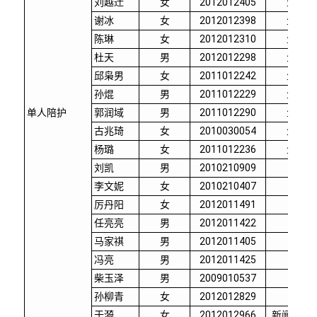
刘越迁
女
2012012405
生命学
谢冰
女
2012012398
生命学
陈琳
女
2012012310
生命学
杜天
男
2012012298
生命学
邱枭男
女
2011012242
生命学
孙焜
男
2011012229
生命学
单人陪护
郭润域
男
2011012290
生命学
古兆琦
女
2010030054
生命学
杨璐
女
2011012236
生命学
刘凯
男
2010210909
自动化
李文妮
女
2010210407
热能
厉丹阳
女
2012011491
自动
任亮亮
男
2012011422
自动
马家祺
男
2012011405
自动
冯亮
男
2012011425
自动
柴玉泽
男
2009010537
精仪
孙柳青
女
2012012829
外文
于漪
女
2012012966
新闻与传