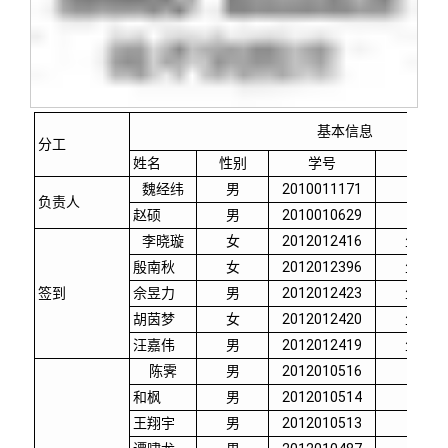
关闭
义工计划
新媒体平台
青春风采
信息化服务
总会简介
校友文苑
三创大赛
会长致辞
校友讲坛
实用信息
总会章程
基本信息
分工
姓名
性别
学号
院系
校友视界
理事会名单
魏经纬
男
2010011171
电子
负责人
赵硕
男
2010010629
热能
李晓璇
女
2012012416
生命学
制度法规
殷南秋
女
2012012396
生命学
签到
佘昱力
男
2012012423
生命学
联系我们
胡茵梦
女
2012012420
生命学
汪嘉伟
男
2012012419
生命学
陈霁
男
2012010516
精仪
和枫
男
2012010514
精仪
王翔宇
男
2012010513
精仪