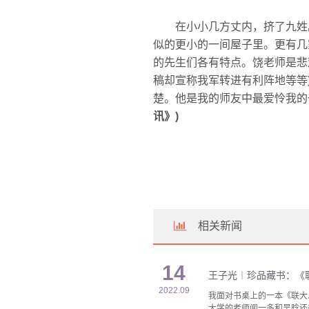
在小小几方丈内，挤了九姓。
似的更小的一间屋子里。更有几
的先生们各有特点。饶老师是悲
稿却宣称我军转进有利阵地等等
楚。他是我的师友中最爱怜我的
讯》)
相关新闻
14
王子光︱珍品藏书：《
2022.09
我面对书桌上的一本《联大
大学的老师闻一多和吴晗还