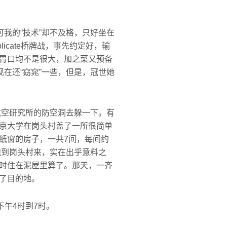
我的“技术”却不及格，只好坐在
icate桥牌战，事先约定好，输
胃口均不是很大，加之菜又预备
在还“窈窕”一些，但是，冠世她
。
航空研究所的防空洞去躲一下。有
京大学在岗头村盖了一所很简单
纸窗的房子，一共7间，每间约
跑到岗头村来，实在出乎意料之
时住在泥屋里算了。那天，一齐
了目的地。
午4时到7时。