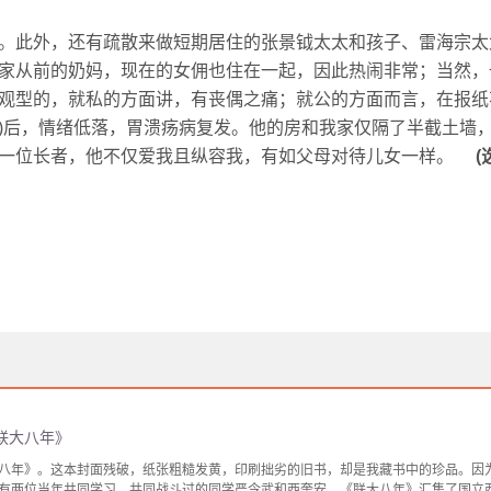
此外，还有疏散来做短期居住的张景钺太太和孩子、雷海宗太
家从前的奶妈，现在的女佣也住在一起，因此热闹非常；当然，
观型的，就私的方面讲，有丧偶之痛；就公的方面而言，在报纸
)后，情绪低落，胃溃疡病复发。他的房和我家仅隔了半截土墙
一位长者，他不仅爱我且纵容我，有如父母对待儿女一样。
(
联大八年》
八年》。这本封面残破，纸张粗糙发黄，印刷拙劣的旧书，却是我藏书中的珍品。因
有两位当年共同学习、共同战斗过的同学严令武和西奎安。《联大八年》汇集了国立