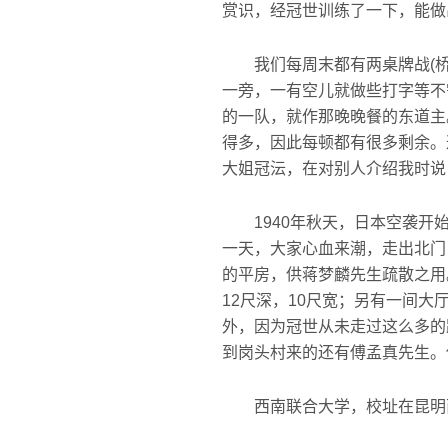
赏识，经冠世训练了一下，能做
我们每周末都有两桌牌战(桥牌
一旁，一有空儿就做些打字等不需
的一队，就作那晚晚餐的东道主
得多，因此每顿都有很多剩余。
大姐冠沄，在对别人介绍我时说
1940年秋天，日本空袭开始
一天，大家心血来潮，走出北门
的平房，供蒋梦麟先生疏散之用
12尺深，10尺宽；另有一间
外，因为冠世从未走过这么多的
到岗头村来的还有傅孟真先生。
西南联合大学，校址在昆明西门