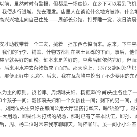
前，虽然时时有警报，但都是一场虚惊。在乡下可以看到飞机
，我便步行进城，先去理发。店里人在谈论什么地方被炸，什么
高兴兴地走向自己住处——周部长公馆，打算睡一觉，次日清晨
才助教带着一个工友，挑着一担东西仓惶而来。原来，下午空
。我们的行李、铺盖、什物等都埋在灰土瓦砾的下面，事后，他
袋早就买好的面粉。缸本来是盖好的，空袭后缸依然完好，但面
。后来用水冲去杂物做成了面筋。那天晚上，只好又跑回郑华炽
，那便正好中“头彩”。后来，我在瓦灰堆中挖出了不少要用的东
主的原则。饶老师、周炳琳夫妇、杨振声(今甫)先生各住了
3个孩子一间；戴修瓒夫妇和一个女孩住一间；剩下的另一间，由
；孙、刘两位先生只好在那间公用大厅里搭行军床，睡“统舱”了。
有一大用场，即是作为打牌的战场，那时已有了基本队伍，即孙、
后，周、杨二位时常来我家聊聊天，喝杯咖啡。虽一间小小斗室