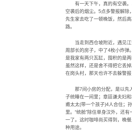
有一天下午，真的有空袭。以
空袭后的烟尘。5点多警报解除
先生家去吃了一顿晚饭，然后高
路。
当走到西仓坡附近，遇见江安
周部长的房子，中了4枚小炸弹
是我家有两只瓦缸，囤积的是两
虽然这样，还是舍不得把它丢掉
在岗头村，那天也许不去躲警报
那7间小房的分配，是以先入为
子统睡在一间里；章廷谦夫妇和
甫太太(带一个孩子)4人合住
里。“统舱”除住单身汉外，还
一了。这时咖啡尚买得到，晚餐
种用途。