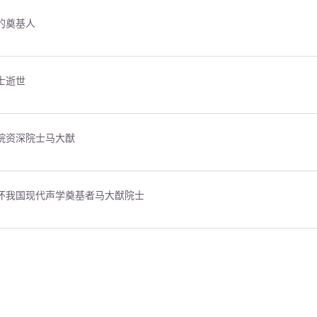
的奠基人
士逝世
院资深院士马大猷
怀我国现代声学奠基者马大猷院士