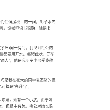
我们住偏房楼上的一间，毛子水先
牌。饶老师读书很勤，除读书
茅盾)同一房间。我见到毛公的
筷都要用开水。每睹此状，郑华
通人”，他是我朋辈中最受我敬
正巧是我在密大的同学袁丕济的侄
可算是“高升”了。
人陈嫂，她有一个小孩，由于她
大，但粗中有美。毛公对她也很