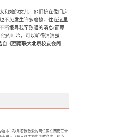
太和她的女儿，他们挤在像门房
也不免发生许多磨擦。住在这里
不断报导我军败退的消息(而原
，他的呻吟，可以听得清清楚
选自《西南联大北京校友会简
为这本书联系着我敬爱的两位国立西南联合
西南联大（有人称之为中国教育史上的奇