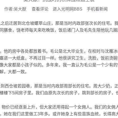
作者:吴大猷
查看评论
进入光明网BBS
手机看新闻
之后迁居到北仓坡螺萃山庄，那是当时内政部张次长的住宅。
同膳食，饶老师每天来吃晚饭，饭后诸门人及毛先生陪他玩几圈
他的房中各处都放着书。毛公是北大毕业生，在校时与沈雁冰(
塞进一大纸盒，不再过目一样。他很讲究卫生，洗脸，饭前烫碗
像大家都是小孩子似的。多年来，我一直认为毛公是一个少有的“
解，大都一致。
到西仓坡若园巷，那是当时内政部周部长的住宅。周大少奶，
楼楼下5间房子里。我们由原先次长的房子，跳到部长的房子，也
里，物价已经逐渐上升，但大家还用得起一个女佣人。我们的女佣
。她在我们这里做工3年多。或许她身上有些苗族血统，长得高