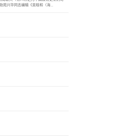
苑兴华同志编辑《吴晗和〈海...