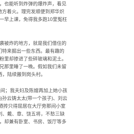
，也能听到炸弹的爆炸声，看见
地方着火。理完发顺便到郑华炽
一早上课，免得我多跑10里冤枉
袭被炸的地方，就是我们借住的
们特来掘出一些东西。最有趣的
粉里却掺进了些碎玻璃和泥土。
兄那里睡了一晚。假如我们未留
西，陆续搬到岗头村。
一间；我夫妇及陈嫂再加上她小孩
孙云铸太太(带一个孩子)、刘云
赵迺抟只得屈居在大厅旁那间小室
刘、戴、章、饶五将，不愁三缺
，却兼有卧室、书房、饭厅等多