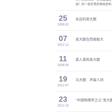
迹）的一些珍贵的原始史料
25
永远的吴大猷
2009.02
07
吴大猷在西南联大
2012.12
11
真人真知吴大猷
2008.06
19
马大猷：声留人间
2012.07
23
“中国物理学之父”吴大
2012.10