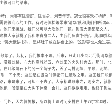
出很可口的菜来。
)，常客有陈雪屏、陈省身、刘晋年等。冠世很喜欢打桥牌，可
要很专心的工作。有时汤佩松等带来“清华”队和我们作所谓dupl
。他们来挑战，我们总可以大吃他们一顿。到底大家都是文人，
这样大家就挑了我和陈省身二人，由我们负责“扫光”。我那时比现
：“吴大猷讲书时，是将肚子放在讲台上的。”这形容也未免过甚
频繁了。起初，我们根本不理。后来，只走几步到北门街清华
，沿着公路，向大约离城郊五、六公里的岗头村奔去。那时，北
。在几级阶石下的另一个院子内，盖了两排泥墙、平顶、泥地、
大厅附一间小房；这些是在紧急时供诸同仁疏散之用。这回我们能
路，来是来了，可却回不去了。大家都说既来之，则安之，就临
他跑一段便坐在大树下休息一会儿，这样歇歇走走，也终于到达
外，因为躲警报，所以将上课时间安排在上午7时到10时，下