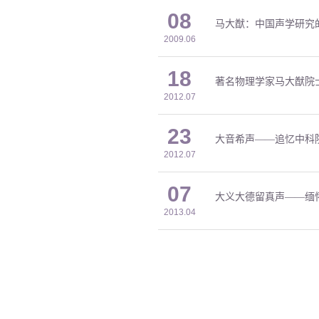
08
马大猷：中国声学研究
2009.06
18
著名物理学家马大猷院
2012.07
23
大音希声——追忆中科
2012.07
07
大义大德留真声——缅
2013.04