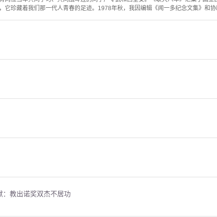
，它珍藏着我们那一代人青春的足迹。1978年秋，我因编辑《闻一多纪念文集》和协助
猷：教出诺奖双杰不居功