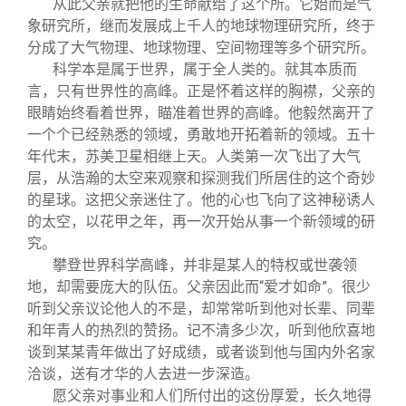
从此父亲就把他的生命献给了这个所。它始而是气
象研究所，继而发展成上千人的地球物理研究所，终于
分成了大气物理、地球物理、空间物理等多个研究所。
科学本是属于世界，属于全人类的。就其本质而
言，只有世界性的高峰。正是怀着这样的胸襟，父亲的
眼睛始终看着世界，瞄准着世界的高峰。他毅然离开了
一个个已经熟悉的领域，勇敢地开拓着新的领域。五十
年代末，苏美卫星相继上天。人类第一次飞出了大气
层，从浩瀚的太空来观察和探测我们所居住的这个奇妙
的星球。这把父亲迷住了。他的心也飞向了这神秘诱人
的太空，以花甲之年，再一次开始从事一个新领域的研
究。
攀登世界科学高峰，并非是某人的特权或世袭领
地，却需要庞大的队伍。父亲因此而“爱才如命”。很少
听到父亲议论他人的不是，却常常听到他对长辈、同辈
和年青人的热烈的赞扬。记不清多少次，听到他欣喜地
谈到某某青年做出了好成绩，或者谈到他与国内外名家
洽谈，送有才华的人去进一步深造。
愿父亲对事业和人们所付出的这份厚爱，长久地得