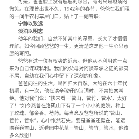
可是，爸爸脸上没有戚戚的愁容，有的只是坦荡的
微笑。在理曾出世不久，1942年的春节，爸爸在我们租
的一间半农村草屋门口，贴上了一副春联：
宁静以致远
淡泊以明志
幼年的我们，自然不知其中的深意。长大了才慢慢
理解。如今回顾爸爸的一生，更清楚这是他一生心思意
愿的写照。
爸爸有过一位有权势的近亲。但他从不利用这一点
来为自己谋取私利。我们的父母对阿谀奉承之徒的鄙夷
不屑，自幼在我们心中留下了深刻的印象。
爸爸向往的生活，是回归大自然。大约在六十年代
初期，有一次，他在读辛稼轩的诗词时，不禁拍案叫
绝。他对我们说：“快来看－‘管山，管竹，管水’，太好
了！”如今燕曾在洛矶山下有了一个小小的庭院，种上
了玫瑰、郁金香、芍药。每当念及爸爸所说的“管山，
管竹，管水”，心中怅然若失。要是爸爸还健在，能远
瞻巍巍雪山，近看园中花草－管山，管竹，管水，他该
多么欣慰！