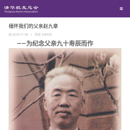
兴趣群体
西南联大校友会
缅怀我们的父亲赵九章
2018-11-28
|
浏览
4305
次
——为纪念父亲九十寿辰而作
回馈母校
媒体平台
捐赠项目
百年清华
捐赠新闻
《清华校友通讯》
校友服务
捐赠纪事
《水木清华》
清华人物
校友总会
捐赠方法
我要订阅
清华故事
终身学习