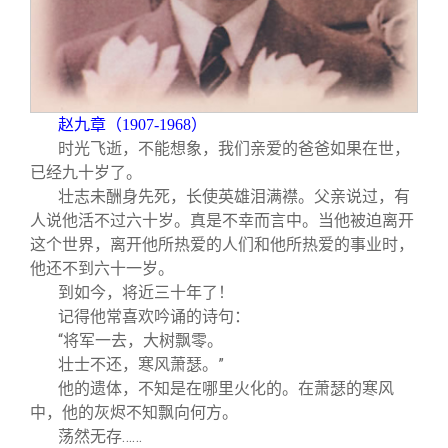
关闭
义工计划
新媒体平台
青春风采
信息化服务
总会简介
校友文苑
三创大赛
会长致辞
赵九章（1907-1968）
校友讲坛
实用信息
总会章程
时光飞逝，不能想象，我们亲爱的爸爸如果在世，
已经九十岁了。
校友视界
理事会名单
壮志未酬身先死，长使英雄泪满襟。父亲说过，有
人说他活不过六十岁。真是不幸而言中。当他被迫离开
这个世界，离开他所热爱的人们和他所热爱的事业时，
制度法规
他还不到六十一岁。
到如今，将近三十年了！
联系我们
记得他常喜欢吟诵的诗句：
“将军一去，大树飘零。
壮士不还，寒风萧瑟。”
他的遗体，不知是在哪里火化的。在萧瑟的寒风
中，他的灰烬不知飘向何方。
荡然无存……