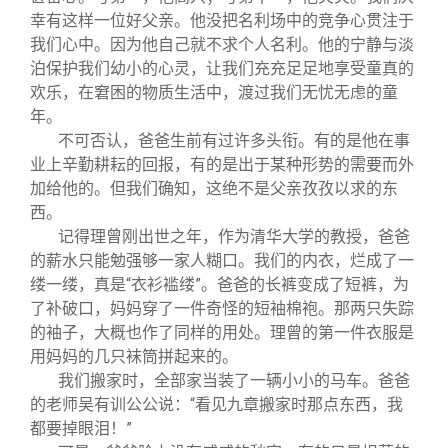
幸有这样一位好父亲。他没把名利场中的竞争心贯注于
我们心中。因为他自己就不求个人名利。他的宁静与淡
泊保护我们幼小的心灵，让我们充充足足地享受童真的
欢乐，在窘困的物质生活中，渡过我们无忧无虑的童
年。
不可否认，爸爸生前有过许多头衔。有的是他在事
业上辛勤耕耘的回报，有的是出于某种形势的需要而外
加给他的。但我们确知，这绝不是父亲孜孜以求的东
西。
记得理曾刚出世之年，作为清华大学的教授，爸爸
的薪水只能勉强够一家人糊口。我们的内衣，烂成了一
缕一缕，真是“衣衫褴缕”。爸爸的长裤变成了短裤，为
了补破口，妈妈穿了一件奇怪的短袖棉袍。那两只失踪
的袖子，大概也作了同样的用处。理曾的第一件衣服是
用妈妈的几只袜筒拼起来的。
我们搬家时，全部家当装了一辆小小的马车。爸爸
的老师吴有训公公说：“看见九章搬家时那点东西，我
都要掉眼泪！”