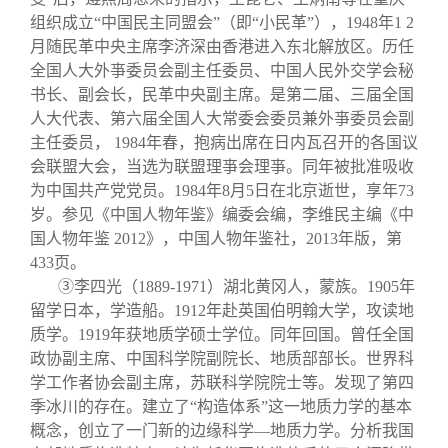
组织成立“中国民主同盟会”（即“小民革”），1948年1 2
月随民革中央主席李济深由香港进入东北解放区。历任
全国人大外亊委员会副主任委员、中国人民外交学会秘
书长、副会长，民革中央副主席。是第二届、三届全国
人大代表、第六届全国人大常委会委员兼外亊委员会副
主任委员， 1984年春，抱病出席在日内瓦召开的各国议
会联盟大会，当选为联盟理亊会理亊。同年被批准吸收
为中国共产党党员。1984年8月5日在北京逝世，享年73
岁。参见《中国人物年鉴》编委会编，李维民主编《中
国人物年鉴 2012》，中国人物年鉴社，2013年版，第
433页。
③李四光（1889-1971）湖北黄冈人，蒙族。1905年
留学日本，学造船。1912年赴英国伯明翰大学，攻读地
质学。1919年获地质学硕士学位。同年回国。曾任全国
政协副主席、中国科学院副院长、地质部部长。世界科
学工作者协会副主席，苏联科学院院士等。发现了第四
季冰川的存在。建立了“构造体系”这一地质力学的基本
概念，创立了一门新的边缘科学—地质力学。分析我国