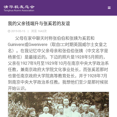
兴趣群体
西南联大校友会
我的父亲钱端升与张奚若的友谊
2019-05-15
|
浏览
1642
次
父母在家中聊天时称张伯伯和张姨为奚若和
回馈母校
Guinivere或Gwenivere（取自□□时期英国威尔士女皇之
名）。在我记忆中父亲母亲和张伯伯张姨（中文名字是
媒体平台
捐赠项目
杨景任）是最接近的。下边的照片是1928年5月照的，
父亲在1927年9月至1929年10月在南京中央大学政治系
任教，兼南京政府大学院文化亊业处长，而张奚若那时
百年清华
捐赠新闻
《清华校友通讯》
也曾任南京政府大学院高等教育处长，并于1928年7月
到南京中央大学政治系任教。我想他们至少是那时候就
校友服务
捐赠纪事
《水木清华》
清华人物
开始认识。
校友总会
捐赠方法
我要订阅
清华故事
终身学习