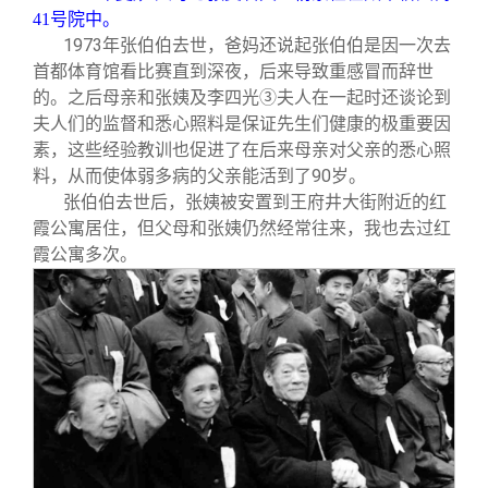
41号院中。
1973
年张伯伯去世，爸妈还说起张伯伯是因一次去
首都体育馆看比赛直到深夜，后来导致重感冒而辞世
的。之后母亲和张姨及李四光
③
夫人在一起时还谈论到
夫人们的监督和悉心照料是保证先生们健康的极重要因
素，这些经验教训也促进了在后来母亲对父亲的悉心照
料，从而使体弱多病的父亲能活到了90岁。
张伯伯去世后，张姨被安置到王府井大街附近的红
霞公寓居住，但父母和张姨仍然经常往来，我也去过红
霞公寓多次。