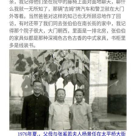
亲，我记得他们坐在院中的藤椅上面对面地聊天，聊什
么我就一无所知了，那辆“吉姆”牌汽车和警卫就在大门
外等着。当然爸爸对这样的知己也无所顾忌地作了回
访，有时还带了我们同去张伯伯在南长街的家中，我记
得那个院子很大，大门朝西，里面是一排北房，张伯伯
的家具似都是那种深褐色古色古香的中式家具，书柜里
多是线装书。
1976
年夏,，父母与张奚若夫人杨景任在太平桥大街