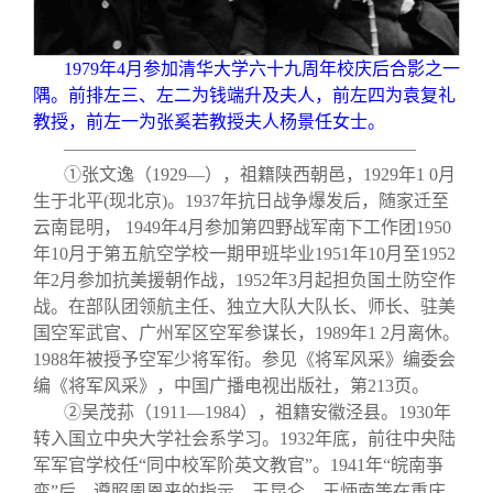
1979
年4月参加清华大学六十九周年校庆后合影之一
隅。前排左三、左二为钱端升及夫人，前左四为袁复礼
教授，前左一为张奚若教授夫人杨景任女士。
————————————————————
①张文逸（1929—），祖籍陕西朝邑，1929年1 0月
生于北平(现北京)。1937年抗日战争爆发后，随家迁至
云南昆明， 1949年4月参加第四野战军南下工作团1950
年10月于第五航空学校一期甲班毕业1951年10月至1952
年2月参加抗美援朝作战，1952年3月起担负国土防空作
战。在部队团领航主任、独立大队大队长、师长、驻美
国空军武官、广州军区空军参谋长，1989年1 2月离休。
1988年被授予空军少将军衔。参见《将军风采》编委会
编《将军风采》，中国广播电视出版社，第213页。
②吴茂荪（1911—1984），祖籍安徽泾县。1930年
转入国立中央大学社会系学习。1932年底，前往中央陆
军军官学校任“同中校军阶英文教官”。1941年“皖南亊
变”后，遵照周恩来的指示，王昆仑、王炳南等在重庆