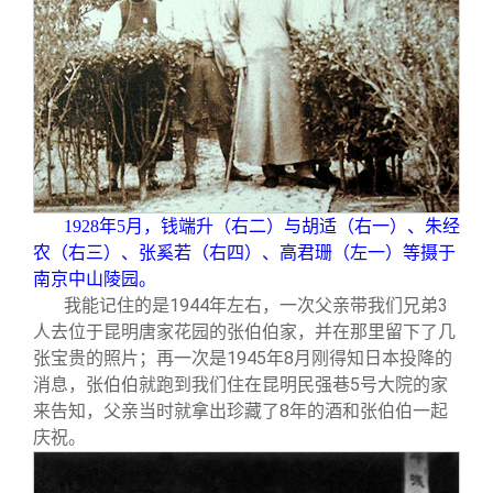
关闭
义工计划
新媒体平台
青春风采
信息化服务
总会简介
校友文苑
三创大赛
会长致辞
校友讲坛
实用信息
总会章程
校友视界
理事会名单
1928
年5月，钱端升（右二）与胡适（右一）、朱经
农（右三）、张奚若（右四）、高君珊（左一）等摄于
制度法规
南京中山陵园。
我能记住的是1944年左右，一次父亲带我们兄弟3
人去位于昆明唐家花园的张伯伯家，并在那里留下了几
联系我们
张宝贵的照片；再一次是1945年8月刚得知日本投降的
消息，张伯伯就跑到我们住在昆明民强巷5号大院的家
来告知，父亲当时就拿出珍藏了8年的酒和张伯伯一起
庆祝。