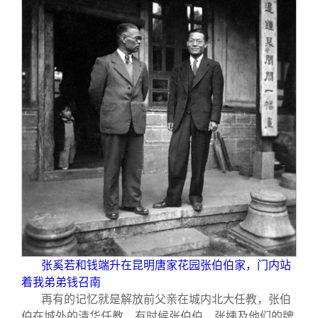
张奚若和钱端升在昆明唐家花园张伯伯家，门内站
着我弟弟钱召南
再有的记忆就是解放前父亲在城内北大任教，张伯
伯在城外的清华任教，有时候张伯伯、张姨及他们的牌