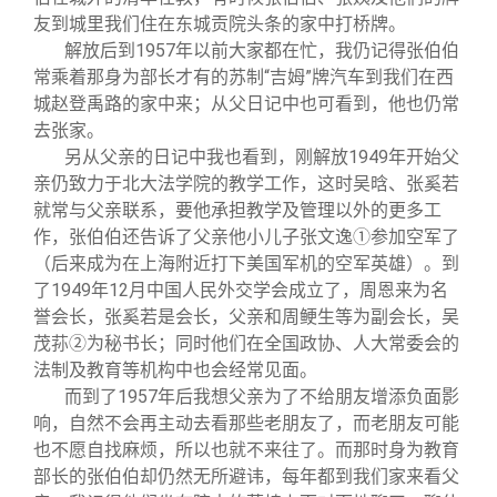
友到城里我们住在东城贡院头条的家中打桥牌。
解放后到1957年以前大家都在忙，我仍记得张伯伯
常乘着那身为部长才有的苏制“吉姆”牌汽车到我们在西
城赵登禹路的家中来；从父日记中也可看到，他也仍常
去张家。
另从父亲的日记中我也看到，刚解放1949年开始父
亲仍致力于北大法学院的教学工作，这时吴晗、张奚若
就常与父亲联系，要他承担教学及管理以外的更多工
作，张伯伯还告诉了父亲他小儿子张文逸
①
参加空军了
（后来成为在上海附近打下美国军机的空军英雄）。到
了1949年12月中国人民外交学会成立了，周恩来为名
誉会长，张奚若是会长，父亲和周鲠生等为副会长，吴
茂荪
②
为秘书长；同时他们在全国政协、人大常委会的
法制及教育等机构中也会经常见面。
而到了1957年后我想父亲为了不给朋友增添负面影
响，自然不会再主动去看那些老朋友了，而老朋友可能
也不愿自找麻烦，所以也就不来往了。而那时身为教育
部长的张伯伯却仍然无所避讳，每年都到我们家来看父