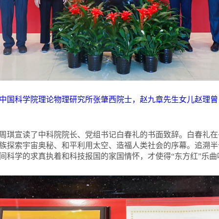
中国科学院理论物理研究所张肇西院士，赵九章先生女儿赵理曾
周琪宣读了中科院院长、党组书记白春礼的书面致辞。白春礼在
族探索宇宙奥秘、和平利用太空、造福人类社会的序幕。追溯半
间科学的求真执着和科技报国的家国情怀，才使得“东方红”乐曲