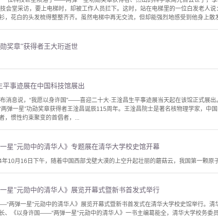
55分，一位科技巨星陨落了——两弹一星功勋奖章获得者、杰出的科学家周光召去世了，
科技会堂采访，要上电梯时，却被工作人员拦下。这时，站在电梯里的一位白发老人说：
衫，花白的头发梳得整整齐齐。虽然电梯中再无交流，但却能强烈地感受到他身上散发出
功勋奖章”获得者王大珩逝世
昌生平事迹展在中国科技馆展出
布消息说，“我愿以身许国”——喜迎二十大·王淦昌生平事迹展当天起在该馆正式展出。
“两弹一星”功勋奖章获得者王淦昌诞辰115周年。王淦昌院士是著名核物理学家，中
，惯性约束聚变的首倡者，...
弹一星”元勋中的清华人》专题展在清华大学校史馆开幕
64年10月16日下午，随着中国西部戈壁大漠的上空升起壮丽的蘑菇云，我国第一颗原
弹一星”元勋中的清华人》展览开幕式暨新书首发式举行
国——“两弹一星”元勋中的清华人》展览开幕式暨新书首发式在清华大学校史馆举行。
长、《以身许国——“两弹一星”元勋中的清华人》一书主编葛能全，清华大学校务委