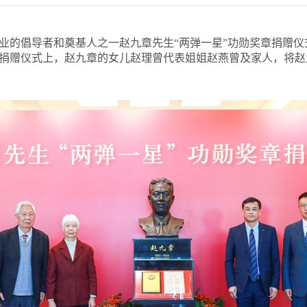
事业的倡导者和奠基人之一赵九章先生“两弹一星”功勋奖章捐赠
捐赠仪式上，赵九章的女儿赵理曾代表姐姐赵燕曾及家人，将赵