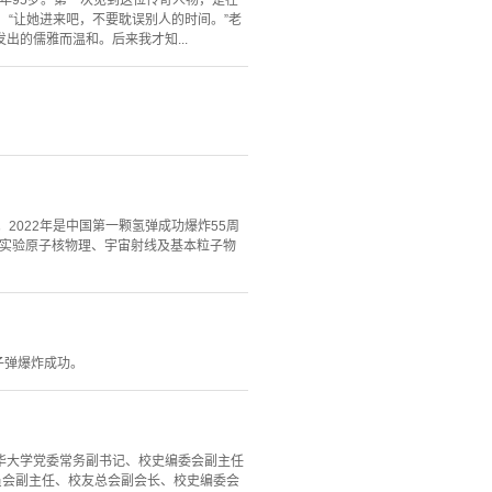
享年95岁。第一次见到这位传奇人物，是在
“让她进来吧，不要耽误别人的时间。”老
的儒雅而温和。后来我才知...
2022年是中国第一颗氢弹成功爆炸55周
国实验原子核物理、宇宙射线及基本粒子物
子弹爆炸成功。
清华大学党委常务副书记、校史编委会副主任
员会副主任、校友总会副会长、校史编委会