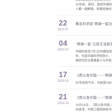
2024年8月17日22时
20年前。其时，我到中国
人戴一副眼镜、穿着短袖衬
22
著名科学家“两弹一星
2011.07
04
“两弹一星”元勋王淦
2022.07
中国科技馆7月1日向媒体发
年，也是中国科学院院士、
理研究的主要奠基人与开拓者
17
《愿以身许国——“两
2019.10
55年前的今天，也就是19
21
《愿以身许国——“两
2024.10
10月16日，《愿以身许
向波涛，中国工程院原秘书