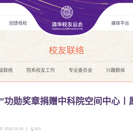
回馈母校
媒体平台
校友联络
级联络
院系校友工作
专业委员会
兴趣群体
星”功勋奖章捐赠中科院空间中心〡
2020-10-16
|
415