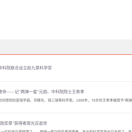
中科院联合设立赵九章科学奖
使命——记“两弹一星”元勋、中科院院士王希季
时间想到的是钱学森、邓稼先、钱三强等科学家。1999年，78岁的王希季被授予“两
功勋奖章”获得者周光召逝世