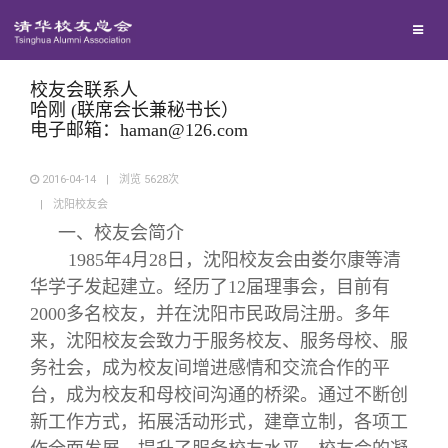
兴趣群体
西南联大校友会
校友会联系人
哈刚 (联席会长兼秘书长）
电子邮箱：haman@126.com
回馈母校
2016-04-14
|
浏览
5628
次
|
沈阳校友会
媒体平台
捐赠项目
一、校友会简介
1985年4月28日，沈阳校友会由娄尔康等清
百年清华
捐赠新闻
《清华校友通讯》
华学子发起建立。经历了12届理事会，目前有
2000多名校友，并在沈阳市民政局注册。多年
校友服务
捐赠纪事
《水木清华》
清华人物
来，沈阳校友会致力于服务校友、服务母校、服
务社会，成为校友间增进感情和交流合作的平
校友总会
捐赠方法
我要订阅
清华故事
终身学习
台，成为校友和母校间沟通的桥梁。通过不断创
新工作方式，拓展活动形式，建章立制，各项工