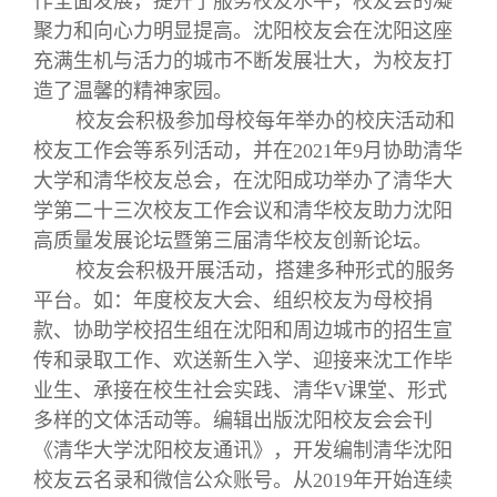
作全面发展，提升了服务校友水平，校友会的凝
关闭
义工计划
新媒体平台
青春风采
信息化服务
总会简介
聚力和向心力明显提高。沈阳校友会在沈阳这座
充满生机与活力的城市不断发展壮大，为校友打
校友文苑
三创大赛
会长致辞
造了温馨的精神家园。
校友会积极参加母校每年举办的校庆活动和
校友讲坛
实用信息
总会章程
校友工作会等系列活动，并在2021年9月协助清华
大学和清华校友总会，在沈阳成功举办了清华大
学第二十三次校友工作会议和清华校友助力沈阳
校友视界
理事会名单
高质量发展论坛暨第三届清华校友创新论坛。
校友会积极开展活动，搭建多种形式的服务
制度法规
平台。如：年度校友大会、组织校友为母校捐
款、协助学校招生组在沈阳和周边城市的招生宣
联系我们
传和录取工作、欢送新生入学、迎接来沈工作毕
业生、承接在校生社会实践、清华V课堂、形式
多样的文体活动等。编辑出版沈阳校友会会刊
《清华大学沈阳校友通讯》，开发编制清华沈阳
校友云名录和微信公众账号。从2019年开始连续